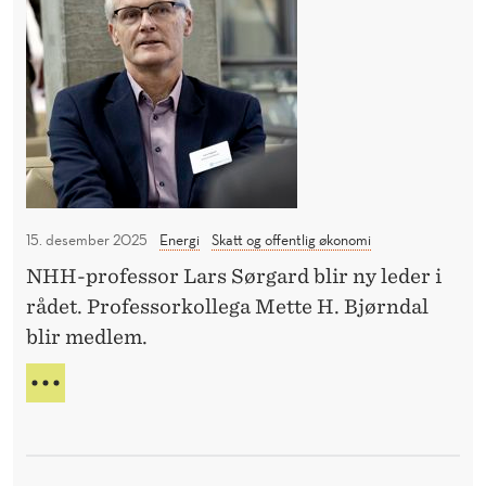
r
F
g
O
a
R
S
r
V
d
A
g
N
T
å
r
15. desember 2025
Energi
Skatt og offentlig økonomi
i
NHH-professor Lars Sørgard blir ny leder i
n
rådet. Professorkollega Mette H. Bjørndal
n
blir medlem.
i
P
S
e
Ø
R
t
G
r
A