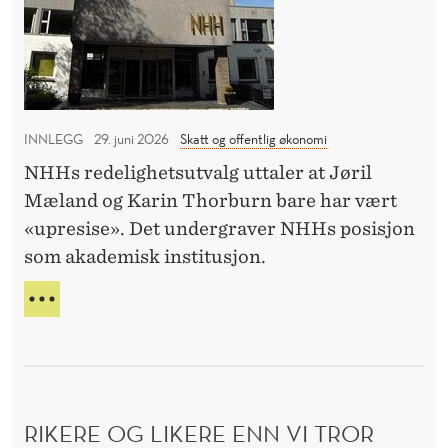
T
n
i
L
n
I
g
G
s
INNLEGG
29. juni 2026
Skatt og offentlig økonomi
e
Ø
NHHs redelighetsutvalg uttaler at Jøril
t
K
Mæland og Karin Thorburn bare har vært
i
O
«upresise». Det undergraver NHHs posisjon
s
som akademisk institusjon.
N
k
u
F
O
r
O
M
R
e
S
I
d
K
e
N
A
RIKERE OG LIKERE ENN VI TROR
l
I