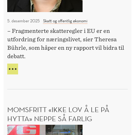
J
l
E
b
s
R
a
N
5. desember 2025
Skatt og offentlig økonomi
t
t
E
i
– Fragmenterte skatteregler i EU er en
t
,
f
utfordring for næringslivet, sier Theresa
M
o
E
r
Bührle, som håper en ny rapport vil bidra til
m
N
e
debatt.
E
H
m
U
E
Ø
t
L
s
N
S
i
S
s
T
K
d
k
I
E
e
F
a
R
n
R
MOMSFRITT «IKKE LOV Å LE PÅ
t
D
E
!
E
HYTTA» NEPPE SÅ FARLIG
t
M
B
e
T
M
A
I
p