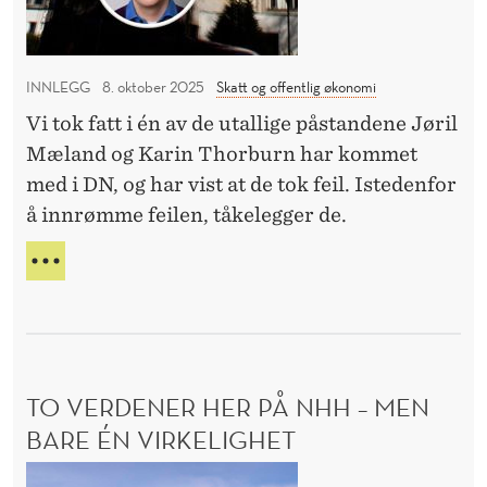
S
E
å
T
n
R
r
N
E
i
d
A
F
n
INNLEGG
8. oktober 2025
Skatt og offentlig økonomi
D
e
E
g
Vi tok fatt i én av de utallige påstandene Jøril
I
t
L
e
Mæland og Karin Thorburn har kommet
s
S
r
med i DN, og har vist at de tok feil. Istedenfor
l
L
å innrømme feilen, tåkelegger de.
U
i
T
k
V
N
a
I
I
F
t
N
O
G
v
R
E
i
S
R
TO VERDENER HER PÅ NHH – MEN
h
T
Å
a
BARE ÉN VIRKELIGHET
R
r
T
D