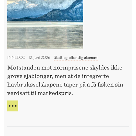
s
E
r
T
E
å
R
d
I
e
K
K
t
E
a
O
INNLEGG
12. juni 2026
Skatt og offentlig økonomi
v
V
Motstanden mot normprisene skyldes ikke
v
E
grove sjablonger, men at de integrerte
R
i
havbruksselskapene taper på å få fisken sin
k
verdsatt til markedspris.
l
e
P
s
R
I
u
S
t
R