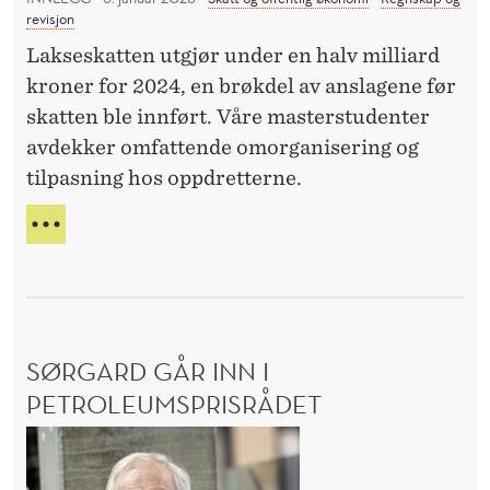
I
e
revisjon
D
n
I
Lakseskatten utgjør under en halv milliard
f
T
kroner for 2024, en brøkdel av anslagene før
A
o
skatten ble innført. Våre masterstudenter
N
r
avdekker omfattende omorganisering og
Z
s
A
tilpasning hos oppdretterne.
v
N
I
L
a
A
A
n
K
t
S
E
S
SØRGARD GÅR INN I
K
A
PETROLEUMSPRISRÅDET
T
S
T
E
ø
N