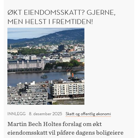
o
R
ØKT EIENDOMSSKATT? GJERNE,
l
D
G
MEN HELST I FREMTIDEN!
e
Å
u
Ø
R
m
I
k
N
s
t
N
p
e
I
r
i
P
i
E
e
T
s
n
R
r
d
O
å
L
o
d
E
m
U
INNLEGG
8. desember 2025
Skatt og offentlig økonomi
e
s
M
t
Martin Bech Holtes forslag om økt
s
S
eiendomsskatt vil påføre dagens boligeiere
P
k