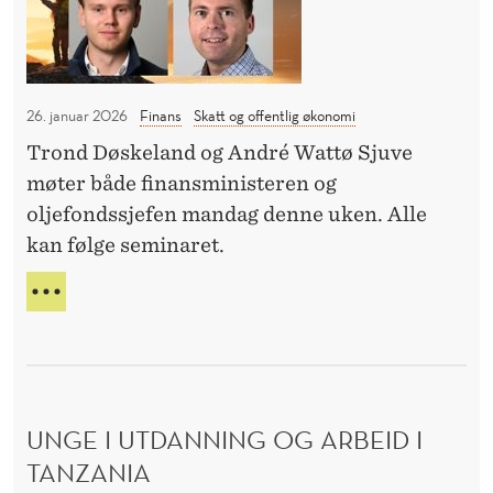
e
g
T
m
o
E
K
i
m
S
n
b
P
26. januar 2026
Finans
Skatt og offentlig økonomi
a
o
E
Trond Døskeland og André Wattø Sjuve
r
s
R
møter både finansministeren og
T
:
t
U
oljefondssjefen mandag denne uken. Alle
O
ø
T
kan følge seminaret.
l
t
V
j
A
t
Å
L
e
e
P
G
E
f
O
N
o
M
T
B
n
S
O
UNGE I UTDANNING OG ARBEID I
d
E
S
M
TANZANIA
e
T
I