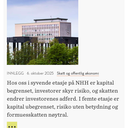
k
E
o
l
T
v
S
a
e
L
r
r
I
t
K
d
A
å
e
T
o
n
V
v
I
e
e
H
r
A
INNLEGG
6. oktober 2025
Skatt og offentlig økonomi
r
h
R
b
Hos oss i syvende etasje på NHH er kapital
e
K
e
begrenset, investorer skyr risiko, og skatten
L
r
v
A
endrer investorenes adferd. I femte etasje er
p
R
i
kapital ubegrenset, risiko uten betydning og
å
T
s
formuesskatten nøytral.
N
Å
e
O
H
T