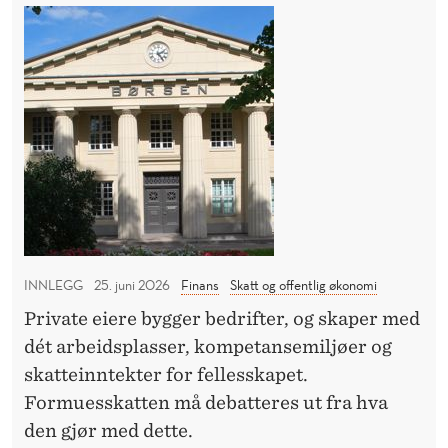
R
N
i
R
G
T
g
i
S
h
E
k
I
T
e
e
K
I
t
r
S
K
v
e
K
e
U
E
o
R
d
g
L
E
N
l
D
A
H
i
E
INNLEGG
25. juni 2026
Finans
Skatt og offentlig økonomi
H
L
R
k
I
Private eiere bygger bedrifter, og skaper med
e
K
G
dét arbeidsplasser, kompetansemiljøer og
r
H
I
skatteinntekter for fellesskapet.
E
e
Formuesskatten må debatteres ut fra hva
T
V
e
V
den gjør med dette.
n
E