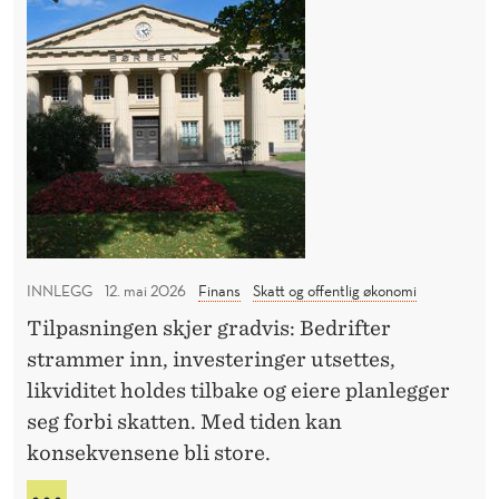
E
P
o
R
E
r
T
m
A
u
N
S
e
E
s
s
k
a
INNLEGG
12. mai 2026
Finans
Skatt og offentlig økonomi
t
Tilpasningen skjer gradvis: Bedrifter
t
strammer inn, investeringer utsettes,
e
likviditet holdes tilbake og eiere planlegger
n
seg forbi skatten. Med tiden kan
t
konsekvensene bli store.
r
u