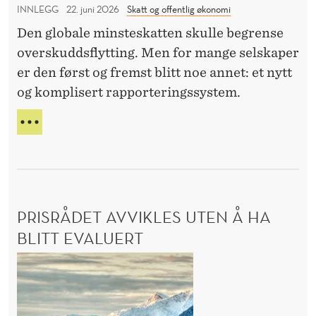
INNLEGG
22. juni 2026
Skatt og offentlig økonomi
R
l
O
Den globale minsteskatten skulle begrense
ø
R
overskuddsflytting. Men for mange selskaper
p
er den først og fremst blitt noe annet: et nytt
e
og komplisert rapporteringssystem.
t
e
S
r
K
A
i
T
k
T
k
E
PRISRÅDET AVVIKLES UTEN Å HA
e
K
A
o
BLITT EVALUERT
P
v
P
P
e
L
r
r
Ø
i
P