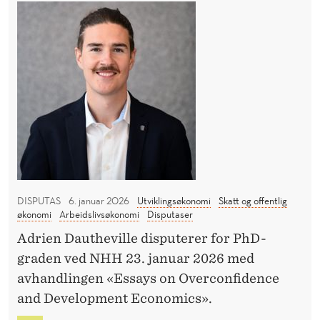
t
Ø
U
N
T
s
A
n
T
R
a
g
E
:
k
e
O
t
i
L
i
J
u
E
v
t
F
e
d
O
f
N
a
o
D
n
E
DISPUTAS
6. januar 2026
Utviklingsøkonomi
Skatt og offentlig
r
n
økonomi
Arbeidslivsøkonomi
Disputaser
T
v
i
S
Adrien Dautheville disputerer for PhD-
a
A
n
graden ved NHH 23. januar 2026 med
K
l
g
avhandlingen «Essays on Overconfidence
T
t
o
I
and Development Economics».
n
g
V