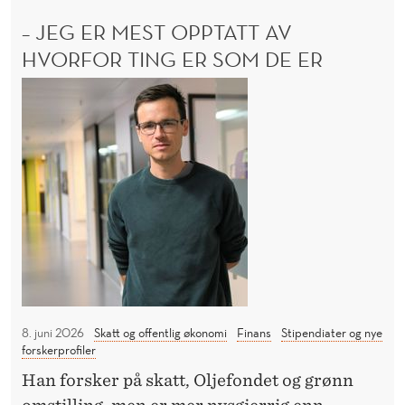
e
Å
– JEG ER MEST OPPTATT AV
n
D
E
HVORFOR TING ER SOM DE ER
å
T
h
–
A
a
V
J
V
b
e
I
l
g
K
i
e
L
t
E
r
S
t
m
U
e
e
T
v
E
s
a
N
t
Å
8. juni 2026
Skatt og offentlig økonomi
Finans
Stipendiater og nye
l
o
H
forskerprofiler
u
p
A
Han forsker på skatt, Oljefondet og grønn
e
B
p