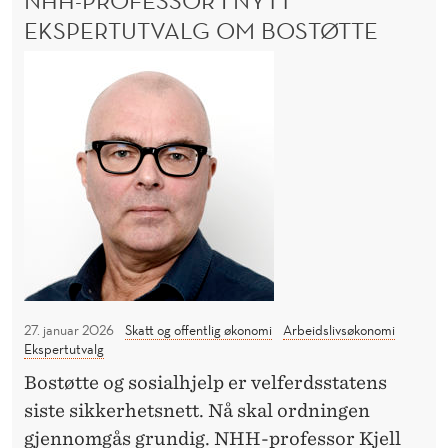
NHH-PROFESSOR I NYTT
N
EKSPERTUTVALG OM BOSTØTTE
m
O
m
N
M
e
C
H
A
r
H
R
t
-
O
i
p
L
l
I
r
N
N
o
E
H
f
F
H
L
e
A
s
M
27. januar 2026
Skatt og offentlig økonomi
Arbeidslivsøkonomi
s
Ekspertutvalg
M
o
E
Bostøtte og sosialhjelp er velferdsstatens
R
r
siste sikkerhetsnett. Nå skal ordningen
T
i
gjennomgås grundig. NHH-professor Kjell
I