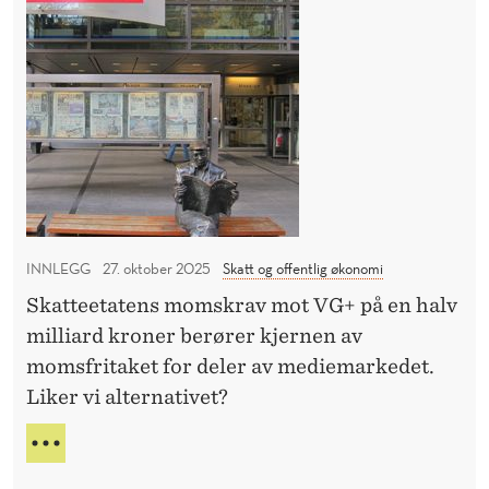
T
o
D
T
o
m
E
O
l
N
s
M
i
!
f
E
c
U
r
S
y
i
S
t
K
A
t
T
«
T
INNLEGG
27. oktober 2025
Skatt og offentlig økonomi
I
E
Skatteetatens momskrav mot VG+ på en halv
k
P
milliard kroner berører kjernen av
O
k
L
momsfritaket for deler av mediemarkedet.
e
I
Liker vi alternativet?
l
C
o
Y
M
v
O