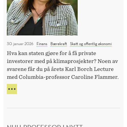
S
G
k
S
I
E
o
K
R
n
R
I
o
S
m
E
30. januar 2026
Finans
Bærekraft
Skatt og offentlig økonomi
C
»
Hva kan staten gjøre for å få private
a
investorer med på klimaprosjekter? Noen av
r
svarene får du på årets Karl Borch Lecture
o
med Columbia-professor Caroline Flammer.
l
i
T
n
O
P
e
P
F
Ø
l
K
a
O