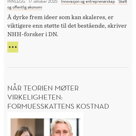
INNLEGG
17. oktober 2025
Innovasjon og entreprenørskap
Skatt
s
e
Y
og offentlig økonomi
å
T
t
Å dyrke frem ideer som kan skaleres, er
T
f
t
A
viktigere enn støtte til det bestående, skriver
a
e
»
NHH-forsker i DN.
r
N
t
l
E
S
e
P
i
T
r
P
A
g
k
E
T
S
a
S
Å
B
n
F
NÅR TEORIEN MØTER
U
s
A
D
VIRKELIGHETEN:
k
R
S
FORMUESSKATTENS KOSTNAD
L
j
J
I
E
e
N
G
T
f
å
T
o
r
E