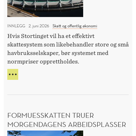
T
g
k
A
e
o
V
r
m
H
INNLEGG
2. juni 2026
Skatt og offentlig økonomi
V
s
p
O
Hvis Stortinget vil ha et effektivt
o
e
R
skattesystem som likebehandler store og små
m
t
F
havbruksselskaper, bør systemet med
O
d
a
normpriser opprettholdes.
R
e
n
T
e
s
I
R
r
e
N
E
G
E
E
L
R
L
S
I
FORMUESSKATTEN TRUER
O
N
M
K
MORGENDAGENS ARBEIDSPLASSER
D
O
F
E
M