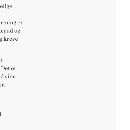
elige
ærming er
nerud og
ig kreve
nn
 Det er
ed sine
er.
i