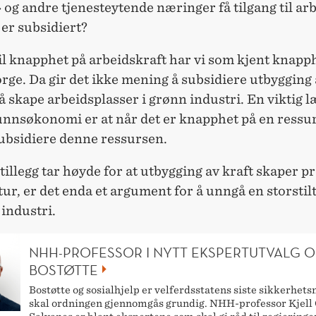
 og andre tjenesteytende næringer få tilgang til ar
er subsidiert?
 til knapphet på arbeidskraft har vi som kjent knapp
orge. Da gir det ikke mening å subsidiere utbygging
 å skape arbeidsplasser i grønn industri. En viktig
unnsøkonomi er at når det er knapphet på en ressur
subsidiere denne ressursen.
 tillegg tar høyde for at utbygging av kraft skaper p
ur, er det enda et argument for å unngå en storstilt
industri.
NHH-PROFESSOR I NYTT EKSPERTUTVALG 
BOSTØTTE
Bostøtte og sosialhjelp er velferdsstatens siste sikkerhets
skal ordningen gjennomgås grundig. NHH-professor Kjell