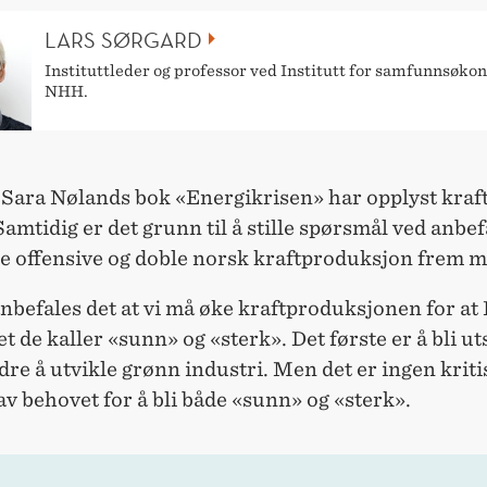
LARS SØRGARD
Instituttleder og professor ved Institutt for samfunnsøko
NHH.
 Sara Nølands bok «Energikrisen» har opplyst kraf
Samtidig er det grunn til å stille spørsmål ved anbe
e offensive og doble norsk kraftproduksjon frem m
nbefales det at vi må øke kraftproduksjonen for at
det de kaller «sunn» og «sterk». Det første er å bli ut
dre å utvikle grønn industri. Men det er ingen kriti
av behovet for å bli både «sunn» og «sterk».