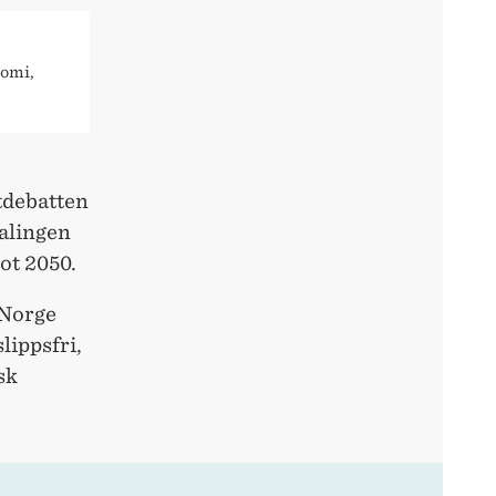
nomi,
tdebatten
falingen
ot 2050.
 Norge
slippsfri,
sk