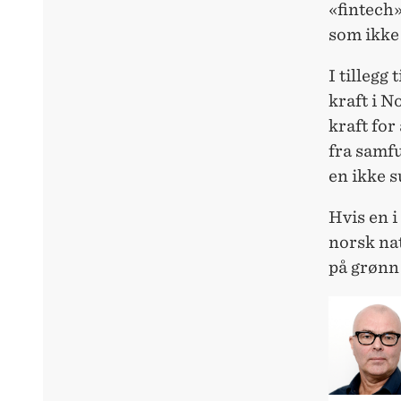
«fintech»
som ikke 
I tillegg
kraft i N
kraft for
fra samf
en ikke 
Hvis en i
norsk nat
på grønn 