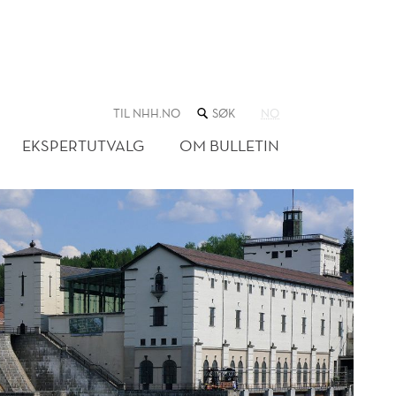
SØK
TIL NHH.NO
NO
I
NETTSTEDET
EKSPERTUTVALG
OM BULLETIN