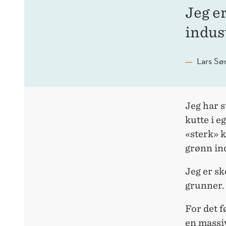
Jeg er
indust
Lars Sø
Jeg har s
kutte i e
«sterk» k
grønn ind
Jeg er sk
grunner.
For det f
en massiv