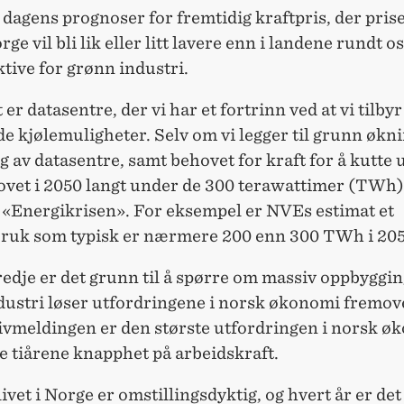
dagens prognoser for fremtidig kraftpris, der pris
rge vil bli lik eller litt lavere enn i landene rundt os
aktive for grønn industri.
er datasentre, der vi har et fortrinn ved at vi tilbyr
e kjølemuligheter. Selv om vi legger til grunn økni
g av datasentre, samt behovet for kraft for å kutte u
ovet i 2050 langt under de 300 terawattimer (TWh)
i «Energikrisen». For eksempel er NVEs estimat et
bruk som typisk er nærmere 200 enn 300 TWh i 205
redje er det grunn til å spørre om massiv oppbyggin
dustri løser utfordringene i norsk økonomi fremove
ivmeldingen er den største utfordringen i norsk ø
 tiårene knapphet på arbeidskraft.
vet i Norge er omstillingsdyktig, og hvert år er det