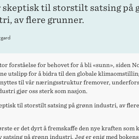
 skeptisk til storstilt satsing på
ri, av flere grunner.
rgard
tor forståelse for behovet for å bli «sunn», siden 
gne utslipp for å bidra til den globale klimaomstill
nyttes til vår næringsstruktur fremover, underfors
ustri gjør oss sterk som nasjon.
eptisk til storstilt satsing på grønn industri, av fler
ørste er det dyrt å fremskaffe den nye kraften som 
 satsing på grønn industri. Jeg er enig med bokens