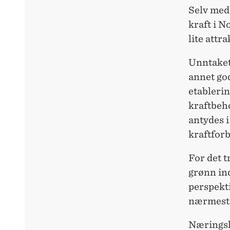
Selv med 
kraft i No
lite attr
Unntaket 
annet god
etablerin
kraftbeh
antydes 
kraftfor
For det t
grønn in
perspekt
nærmeste
Næringsli