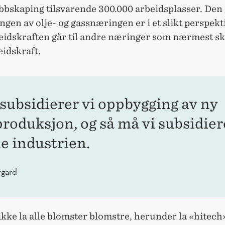
bbskaping tilsvarende 300.000 arbeidsplasser. Den
gen av olje- og gassnæringen er i et slikt perspekti
beidskraften går til andre næringer som nærmest sk
eidskraft.
 subsidierer vi oppbygging av ny
produksjon, og så må vi subsidie
e industrien.
rgard
kke la alle blomster blomstre, herunder la «hitech