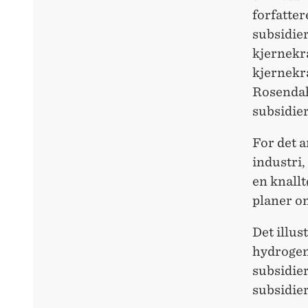
forfatter
subsidie
kjernekr
kjernekra
Rosendah
subsidier
For det a
industri,
en knallt
planer om
Det illus
hydrogen
subsidier
subsidie