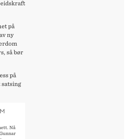
beidskraft
het på
 av ny
 lærdom
s, så bør
ress på
 satsing
OM
nett. Nå
 Gunnar