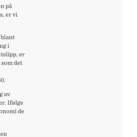
en på
s, er vi
 blant
ng i
tslipp, er
 som det
0.
g av
r. Ifølge
konomi de
 en