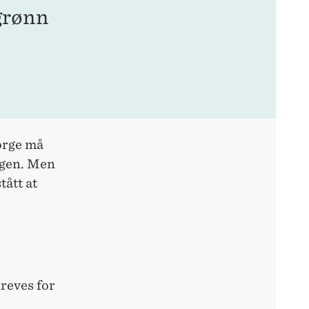
 grønn
Norge må
ingen. Men
tått at
e
kreves for