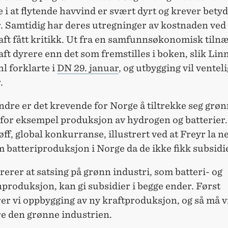
e i at flytende havvind er svært dyrt og krever betyd
r. Samtidig har deres utregninger av kostnaden ved
aft fått kritikk. Ut fra en samfunnsøkonomisk tiln
ft dyrere enn det som fremstilles i boken, slik Lin
l forklarte i
DN 29. januar
, og utbygging vil ventel
.
ndre er det krevende for Norge å tiltrekke seg grø
 for eksempel produksjon av hydrogen og batterier.
øff, global konkurranse, illustrert ved at Freyr la n
 batteriproduksjon i Norge da de ikke fikk subsidi
trerer at satsing på grønn industri, som batteri- og
produksjon, kan gi subsidier i begge ender. Først
er vi oppbygging av ny kraftproduksjon, og så må v
re den grønne industrien.