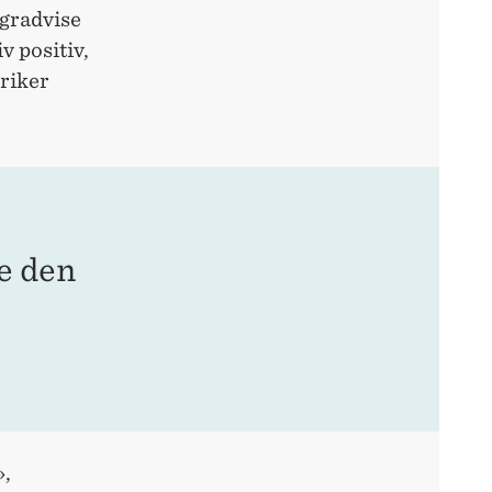
 gradvise
v positiv,
riker
re den
»,