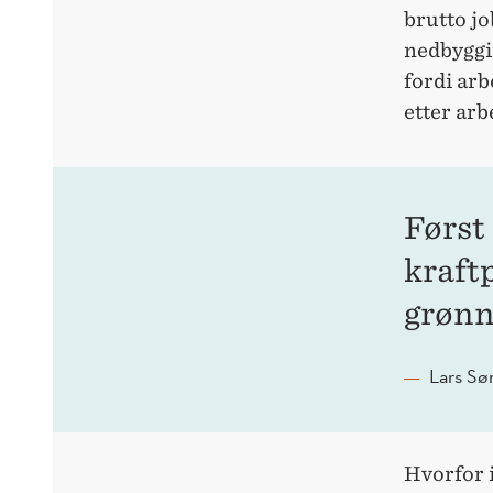
brutto jo
nedbyggin
fordi ar
etter arb
Først
kraft
grønn
Lars Sø
Hvorfor i