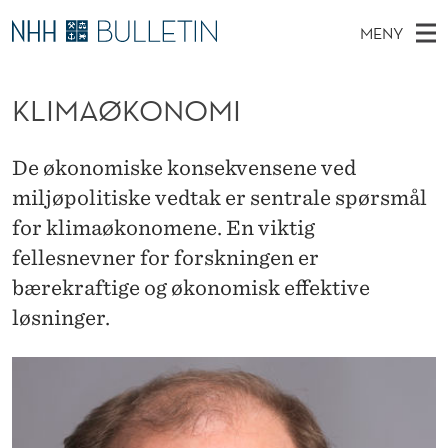
K
MENY
L
H
NO
EN
TIL NHH.NO
S
I
O
Ø
KLIMAØKONOMI
K
Stipendiater og nye forskerprofiler
V
I
M
N
E
Disputaser
E
A
T
De økonomiske konsekvensene ved
T
D
Ekspertutvalg
S
Ø
miljøpolitiske vedtak er sentrale spørsmål
T
M
E
Om Bulletin
for klimaøkonomene. En viktig
D
K
E
E
fellesnevner for forskningen er
T
N
O
bærekraftige og økonomisk effektive
Y
N
løsninger.
O
M
I