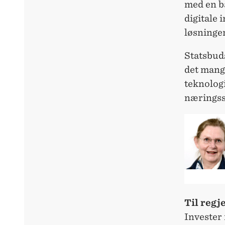
med en bæ
digitale
løsninger
Statsbuds
det mangl
teknologi
næringss
Til regj
Invester 