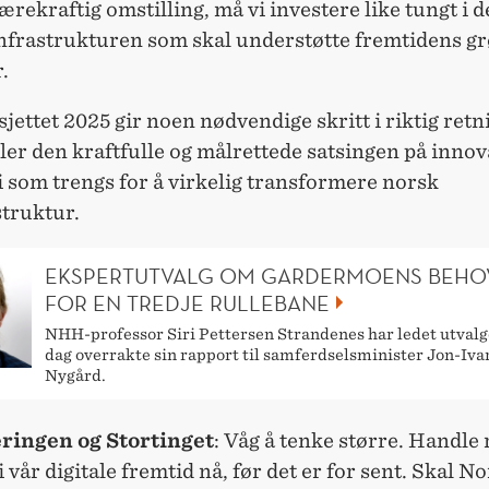
rekraftig omstilling, må vi investere like tungt i 
 infrastrukturen som skal understøtte fremtidens g
.
jettet 2025 gir noen nødvendige skritt i riktig ret
er den kraftfulle og målrettede satsingen på innov
 som trengs for å virkelig transformere norsk
truktur.
EKSPERTUTVALG OM GARDERMOENS BEHO
FOR EN TREDJE RULLEBANE
NHH-professor Siri Pettersen Strandenes har ledet utvalg
dag overrakte sin rapport til samferdselsminister Jon-Iva
Nygård.
eringen og Stortinget
:
Våg å tenke større. Handle 
i vår digitale fremtid nå, før det er for sent. Skal 