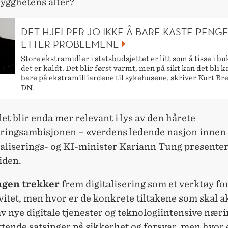
rygghetens alter?
DET HJELPER JO IKKE Å BARE KASTE PENG
ETTER PROBLEMENE
Store ekstramidler i statsbudsjettet er litt som å tisse i b
det er kaldt. Det blir først varmt, men på sikt kan det bli k
bare på ekstramilliardene til sykehusene, skriver Kurt Bre
DN.
t blir enda mer relevant i lys av den hårete
seringsambisjonen – «verdens ledende nasjon innen
taliserings- og KI-minister Kariann Tung presenter
siden.
ngen trekker
frem
digitalisering som et verktøy fo
itet, men hvor er de konkrete tiltakene som skal a
v nye digitale tjenester og teknologiintensive næri
tende satsinger på sikkerhet og forsvar, men hvor 