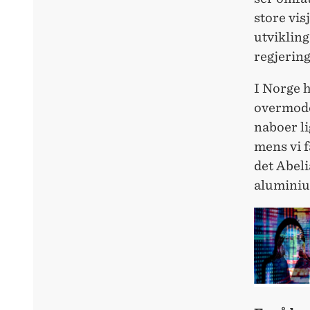
store vis
utviklin
regjerin
I Norge h
overmode
naboer li
mens vi fa
det Abeli
alumini