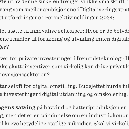
yte
ut av denne sirkelen
trenger vi ikke små skritt,
rang som speiler ambisjonene i Digitaliseringsstra
st utfordringene i Perspektivmeldingen 2024:
et støtte til innovative selskaper:
Hvor er de betyd
ne i midler til forskning og utvikling innen digital
ger?
ver for private investeringer i fremtidsteknologi
: 
ikke skatteinsentiver som virkelig kan drive privat k
novasjonssektoren?
nseløft for digital omstilling:
Budsjettet burde in
 investeringer i digital utdanning og omskolering.
ngens satsing
på havvind og batteriproduksjon er
ig, men det er en påminnelse om en industriøkono
vil kreve betydelige statlige subsidier. Skal vi virkel