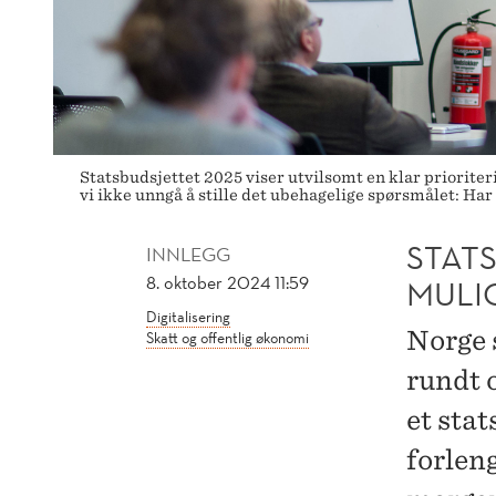
Statsbudsjettet 2025 viser utvilsomt en klar priorite
vi ikke unngå å stille det ubehagelige spørsmålet: Ha
STATS
INNLEGG
8. oktober 2024 11:59
MULI
Digitalisering
Norge s
Skatt og offentlig økonomi
rundt o
et sta
forlen