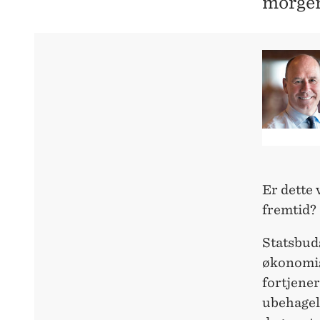
morgen
Er dette 
fremtid?
Statsbuds
økonomisk
fortjener
ubehagel