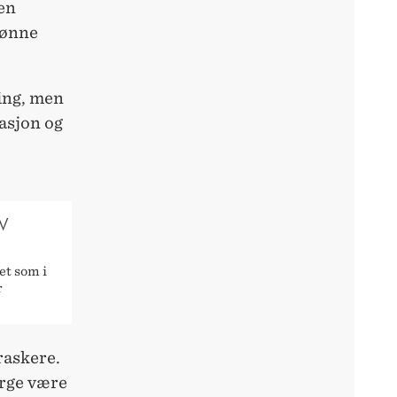
den
rønne
ning, men
asjon og
V
et som i
r
raskere.
Norge være