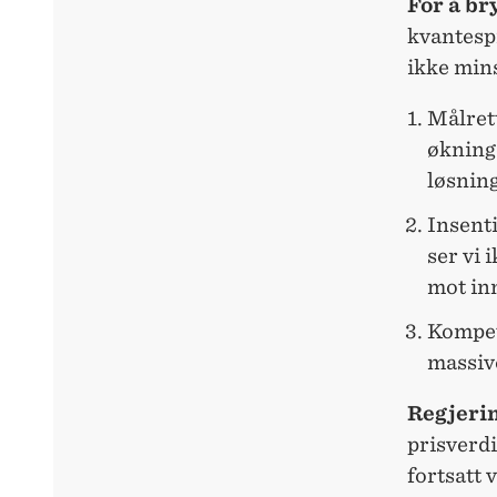
For å br
kvantesp
ikke min
Målrett
økninge
løsnin
Insenti
ser vi 
mot in
Kompeta
massive
Regjeri
prisverd
fortsatt 