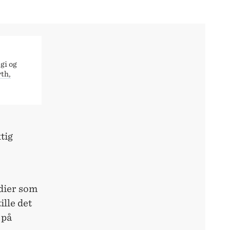
gi og
th,
tig
rdier som
ille det
 på