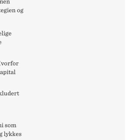
 men
tegien og
elige
e
Hvorfor
apital
kludert
mi som
ig lykkes