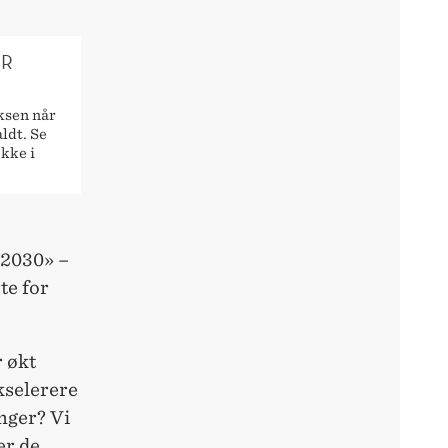
ER
uksen når
aldt. Se
kke i
 2030» –
te for
r økt
kselerere
nger? Vi
er de