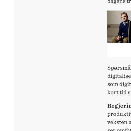
dagens t
Spørsmåle
digitali
som digi
kort tid 
Regjeri
produktiv
veksten a
ser omfat