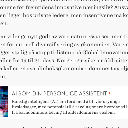
jonene for fremtidens innovative næringsliv? Ansv
gen ligger hos private ledere, men insentivene må 
gen.
ar vi lenge nytt godt av våre naturressurser, men t
n for en reell diversifisering av økonomien. Våre 
gger stødig på «topp ti-listen» på Global Innovatio
ller fra 19 til 21 plass. Norge og risikerer å bli sitte
a kaller en «sardinboksøkonomi» – dominert av olje
um.
AI SOM DIN PERSONLIGE ASSISTENT
Kunstig intelligens (AI) er i ferd med å bli vår usynlige
livsledsager, med potensial til å revolusjonere hvordan vi 
fra barndommens læring til alderdommens visdom.