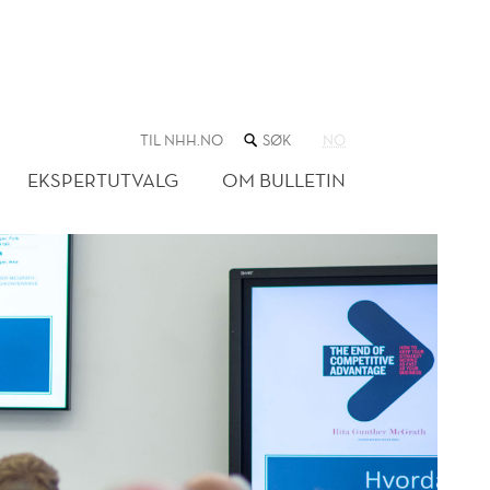
SØK
TIL NHH.NO
NO
I
NETTSTEDET
EKSPERTUTVALG
OM BULLETIN