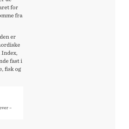
aret for
komme fra
iden er
nordiske
n Index,
nde fast i
, fisk og
lever –