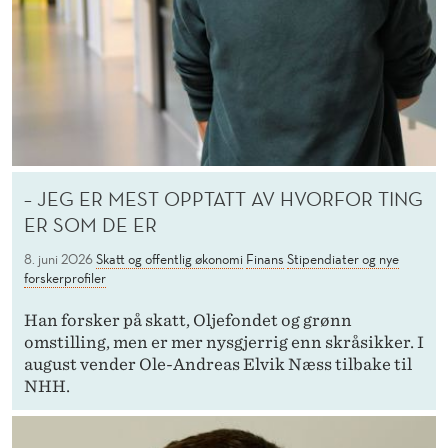
O
G
N
Y
E
F
– JEG ER MEST OPPTATT AV HVORFOR TING
ER SOM DE ER
O
8. juni 2026
Skatt og offentlig økonomi
Finans
Stipendiater og nye
R
forskerprofiler
S
Han forsker på skatt, Oljefondet og grønn
K
omstilling, men er mer nysgjerrig enn skråsikker. I
august vender Ole-Andreas Elvik Næss tilbake til
E
NHH.
R