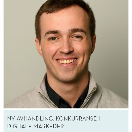
P
R
O
F
I
L
E
R
NY AVHANDLING: KONKURRANSE I
DIGITALE MARKEDER