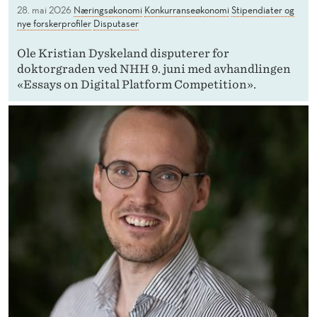
28. mai 2026
Næringsøkonomi
Konkurranseøkonomi
Stipendiater og
nye forskerprofiler
Disputaser
Ole Kristian Dyskeland disputerer for
doktorgraden ved NHH 9. juni med avhandlingen
«Essays on Digital Platform Competition».