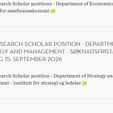
arch Scholar positions - Department of Economics
SØKNAD
PHD
TIRSDA
t for samfunnsøkonomi
RESEARCH
15.
SCHOLAR
SEPTEM
POSITIONS
2026
-
DEPARTMENT
SEARCH SCHOLAR POSITION - DEPARTM
OF
ECONOMICS
EGY AND MANAGEMENT - SØKNADSFRIST:
-
G 15. SEPTEMBER 2026
SØKNADSFRIST:
TIRSDAG
15.
arch Scholar position - Department of Strategy an
SEPTEMBER
2026
PHD
t - Institutt for strategi og ledelse
RESEARCH
SCHOLAR
POSITION
-
DEPARTMENT