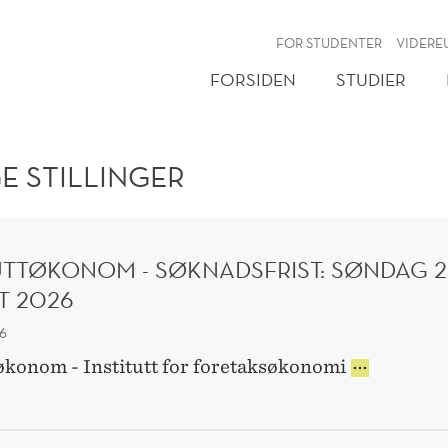
NY
FOR STUDENTER
VIDERE
FORSIDEN
STUDIER
E STILLINGER
UTTØKONOM - SØKNADSFRIST: SØNDAG 2
T 2026
26
INSTITUTTØK
tøkonom - Institutt for foretaksøkonomi
-
SØKNADSFRIST
SØNDAG