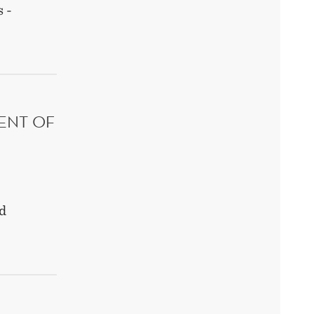
 -
SFRIST:
G
BER
ENT OF
d