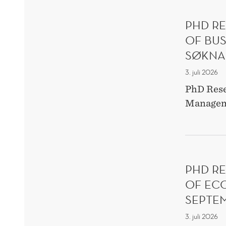
PHD R
OF BU
SØKNAD
3. juli 2026
PhD Rese
Manageme
PHD R
OF ECO
SEPTE
3. juli 2026