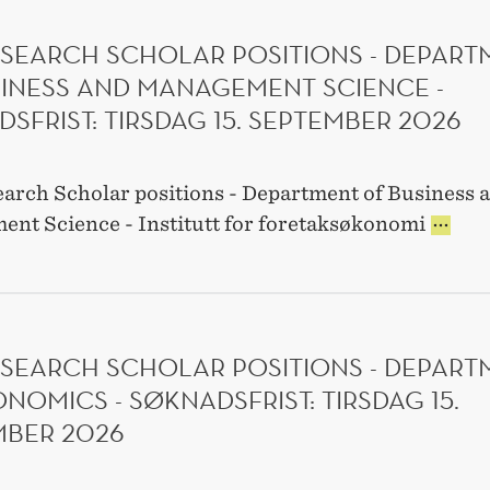
23.
AUGUST
ESEARCH SCHOLAR POSITIONS - DEPART
2026
SINESS AND MANAGEMENT SCIENCE -
SFRIST: TIRSDAG 15. SEPTEMBER 2026
arch Scholar positions - Department of Business 
PHD
nt Science - Institutt for foretaksøkonomi
RESEAR
SCHOL
POSITI
-
DEPART
ESEARCH SCHOLAR POSITIONS - DEPART
OF
BUSINE
NOMICS - SØKNADSFRIST: TIRSDAG 15.
AND
MBER 2026
MANAG
SCIENC
-