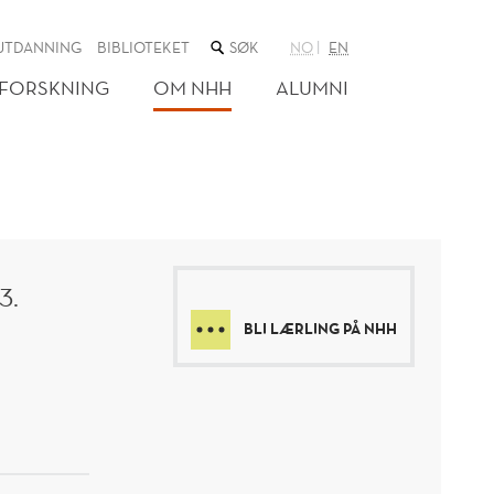
SØK
UTDANNING
BIBLIOTEKET
NO
EN
I
NETTSTEDET
FORSKNING
OM NHH
ALUMNI
3.
BLI LÆRLING PÅ NHH
ONOM
: