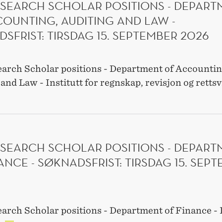
ESEARCH SCHOLAR POSITIONS - DEPART
OF
STRATEGY
OUNTING, AUDITING AND LAW -
AND
SFRIST: TIRSDAG 15. SEPTEMBER 2026
MANAGEMENT
-
SØKNADSFRIST:
arch Scholar positions - Department of Accountin
TIRSDAG
15.
and Law - Institutt for regnskap, revisjon og retts
SEPTEMBER
2026
ESEARCH SCHOLAR POSITIONS - DEPART
ANCE - SØKNADSFRIST: TIRSDAG 15. SEP
arch Scholar positions - Department of Finance - I