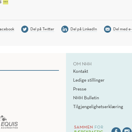
PHD
s
RESEARCH
SCHOLAR
POSITIONS
-
Facebook
Del på Twitter
Del på LinkedIn
Del med e-
DEPARTMENT
OF
FINANCE
-
SØKNADSFRIST:
OM NHH
TIRSDAG
Kontakt
15.
SEPTEMBER
Ledige stillinger
2026
Presse
NHH Bulletin
Tilgjengelighetserklæring