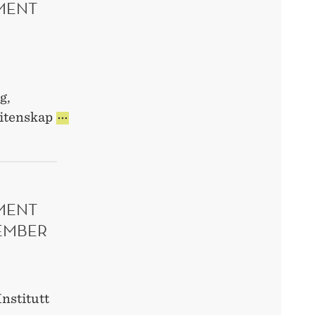
MENT
g,
PHD
vitenskap
RESEARCH
SCHOLAR
POSITIONS
-
DEPARTMENT
MENT
OF
ACCOUNTING,
TEMBER
AUDITING
AND
LAW
-
nstitutt
SØKNADSFRIST: