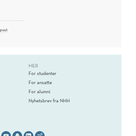
TIRSDAG
15.
SEPTEMBER
2026
post
MER
For studenter
For ansatte
For alumni
Nyhetsbrev fra NHH