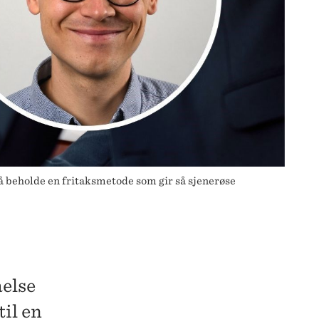
 å beholde en fritaksmetode som gir så sjenerøse
åelse
til en