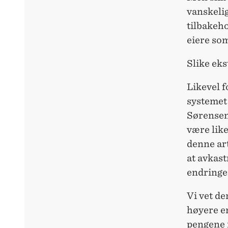
vanskelig
tilbakeho
eiere som
Slike eks
Likevel 
systemet 
Sørensen 
være like
denne art
at avkast
endringer
Vi vet de
høyere en
pengene i