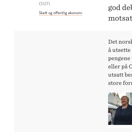
01:17)
god de
Skatt og offentlig økonomi
motsat
Det norsk
å utsette
pengene u
eller på 
utsatt b
store fo