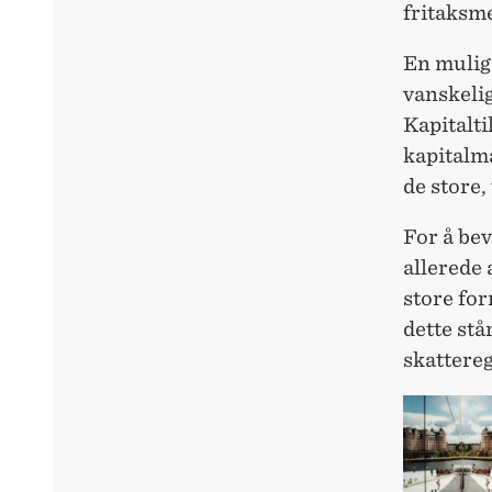
fritaksme
En mulig 
vanskelig
Kapitalti
kapitalma
de store,
For å bev
allerede 
store for
dette stå
skattereg