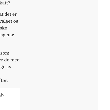
katt?
t det er
valget og
rske
dag har
g som
der de med
lge av
ter.
AN