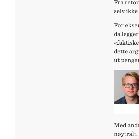
Fra retor
selv ikke
For eksem
da legger
«faktiske
dette arg
ut pengen
Med andre
nøytralt.