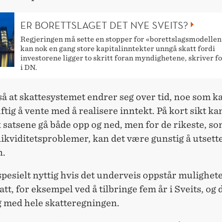
ER BORETTSLAGET DET NYE SVEITS?
Regjeringen må sette en stopper for «borettslagsmodellen»
kan nok en gang store kapitalinntekter unngå skatt fordi
investorene ligger to skritt foran myndighetene, skriver f
i DN.
så at skattesystemet endrer seg over tid, noe som k
ftig å vente med å realisere inntekt. På kort sikt ka
 satsene gå både opp og ned, men for de rikeste, s
likviditetsproblemer, kan det være gunstig å utsett
n.
spesielt nyttig hvis det underveis oppstår muligheter
tt, for eksempel ved å tilbringe fem år i Sveits, og
g med hele skatteregningen.