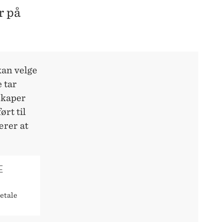
r på
kan velge
e tar
skaper
ørt til
ærer at
E
etale