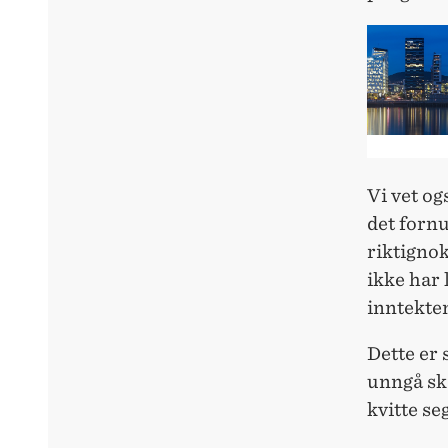
Vi vet og
det fornu
riktignok
ikke har 
inntekte
Dette er 
unngå ska
kvitte se