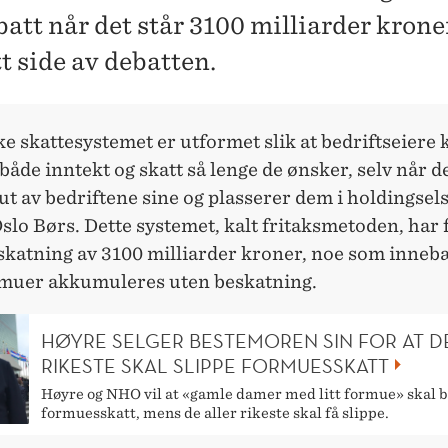
batt når det står 3100 milliarder krone
t side av debatten.
e skattesystemet er utformet slik at bedriftseiere 
 både inntekt og skatt så lenge de ønsker, selv når d
t av bedriftene sine og plasserer dem i holdingsel
Oslo Børs. Dette systemet, kalt fritaksmetoden, har f
eskatning av 3100 milliarder kroner, noe som inneb
rmuer akkumuleres uten beskatning.
HØYRE SELGER BESTEMOREN SIN FOR AT D
RIKESTE SKAL SLIPPE FORMUESSKATT
Høyre og NHO vil at «gamle damer med litt formue» skal b
formuesskatt, mens de aller rikeste skal få slippe.