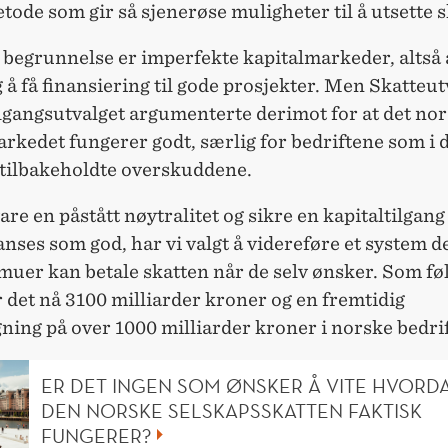
tode som gir så sjenerøse muligheter til å utsette s
begrunnelse er imperfekte kapitalmarkeder, altså a
 å få finansiering til gode prosjekter. Men Skatteut
lgangsutvalget argumenterte derimot for at det no
rkedet fungerer godt, særlig for bedriftene som i 
 tilbakeholdte overskuddene.
are en påstått nøytralitet og sikre en kapitaltilgan
anses som god, har vi valgt å videreføre et system 
muer kan betale skatten når de selv ønsker. Som fø
r det nå 3100 milliarder kroner og en fremtidig
ning på over 1000 milliarder kroner i norske bedrif
ER DET INGEN SOM ØNSKER Å VITE HVORD
DEN NORSKE SELSKAPSSKATTEN FAKTISK
FUNGERER?