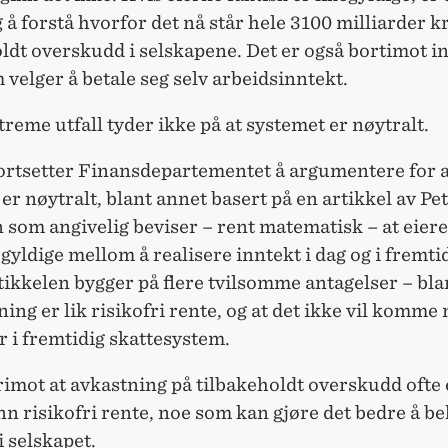
 å forstå hvorfor det nå står hele 3100 milliarder k
ldt overskudd i selskapene. Det er også bortimot i
 velger å betale seg selv arbeidsinntekt.
treme utfall tyder ikke på at systemet er nøytralt.
fortsetter Finansdepartementet å argumentere for a
er nøytralt, blant annet basert på en artikkel av Pe
som angivelig beviser – rent matematisk – at eiere
gyldige mellom å realisere inntekt i dag og i fremt
ikkelen bygger på flere tvilsomme antagelser – bla
ning er lik risikofri rente, og at det ikke vil komme
 i fremtidig skattesystem.
rimot at avkastning på tilbakeholdt overskudd ofte 
n risikofri rente, noe som kan gjøre det bedre å b
 selskapet.