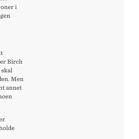
roner i
ngen
t
ter Birch
 skal
iden. Men
nt annet
 noen
er
eholde