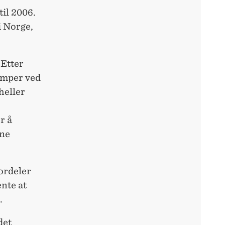
til 2006.
i Norge,
 Etter
emper ved
heller
r å
nne
fordeler
ente at
.
det