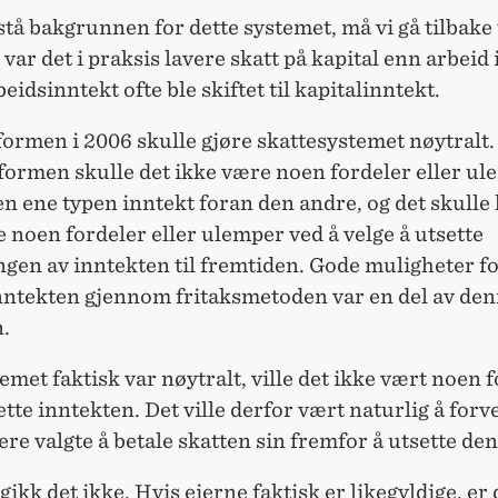
stå bakgrunnen for dette systemet, må vi gå tilbake 
 var det i praksis lavere skatt på kapital enn arbeid 
beidsinntekt ofte ble skiftet til kapitalinntekt.
ormen i 2006 skulle gjøre skattesystemet nøytralt.
formen skulle det ikke være noen fordeler eller ul
en ene typen inntekt foran den andre, og det skulle 
 noen fordeler eller ulemper ved å velge å utsette
ngen av inntekten til fremtiden. Gode muligheter fo
inntekten gjennom fritaksmetoden var en del av de
.
emet faktisk var nøytralt, ville det ikke vært noen 
ette inntekten. Det ville derfor vært naturlig å forv
re valgte å betale skatten sin fremfor å utsette den
gikk det ikke. Hvis eierne faktisk er likegyldige, er 