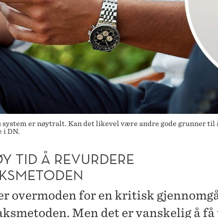
 system er nøytralt. Kan det likevel være andre gode grunner til
 i DN.
ØY TID Å REVURDERE
AKSMETODEN
er overmoden for en kritisk gjennomg
aksmetoden. Men det er vanskelig å få 