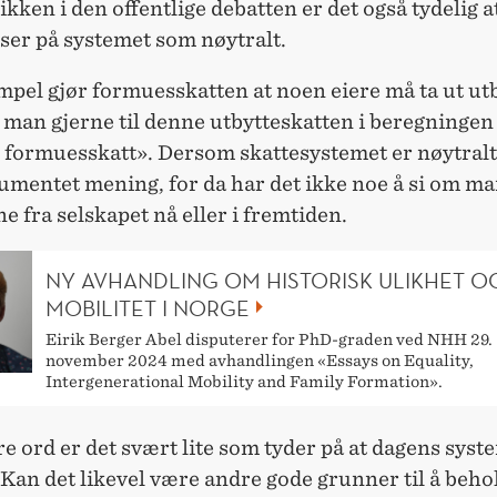
ikken i den offentlige debatten er det også tydelig a
 ser på systemet som nøytralt.
pel gjør formuesskatten at noen eiere må ta ut utb
 man gjerne til denne utbytteskatten i beregningen 
 formuesskatt». Dersom skattesystemet er nøytralt,
umentet mening, for da har det ikke noe å si om m
e fra selskapet nå eller i fremtiden.
NY AVHANDLING OM HISTORISK ULIKHET O
MOBILITET I NORGE
Eirik Berger Abel disputerer for PhD-graden ved NHH 29.
november 2024 med avhandlingen «Essays on Equality,
Intergenerational Mobility and Family Formation».
 ord er det svært lite som tyder på at dagens syst
 Kan det likevel være andre gode grunner til å beho