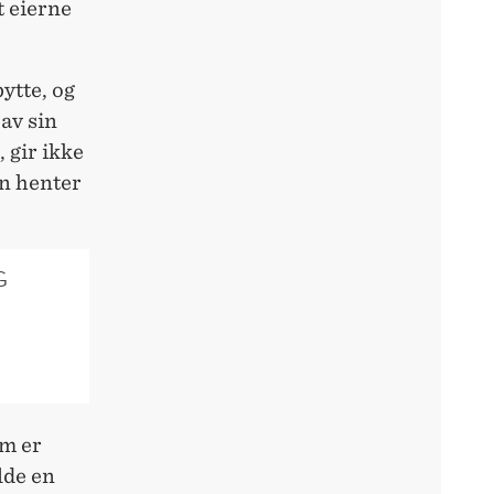
t eierne
ytte, og
av sin
 gir ikke
an henter
G
em er
lde en