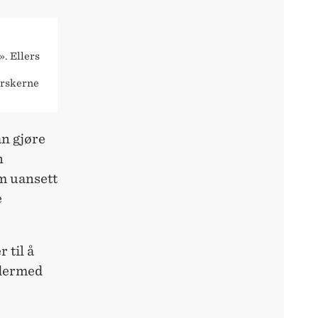
. Ellers
orskerne
an gjøre
n
om uansett
e
 til å
 dermed