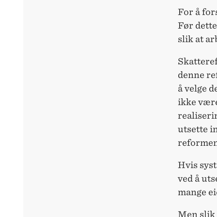
For å for
Før dette
slik at ar
Skatteref
denne re
å velge d
ikke være
realiseri
utsette 
reformen
Hvis syst
ved å uts
mange eie
Men slik 