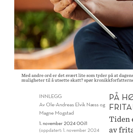
Med andre ord er det svært lite som tyder på at dagens
muligheter til å utsette skatt? spør kronikkforfatterne
PÅ H
INNLEGG
Av
Ole-Andreas Elvik Næss og
FRIT
Magne Mogstad
Tiden 
1. november 2024 00:11
av frit
(oppdatert: 1. november 2024