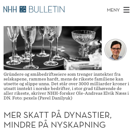
M
MENY
E
H
NO
TIL NHH.NO
S
R
O
Ø
K
Stipendiater og nye forskerprofiler
V
I
S
N
E
Disputaser
E
K
T
T
D
Ekspertutvalg
S
A
T
M
E
Om Bulletin
D
T
E
E
Gründere og småbedriftseiere som trenger inntekter fra
T
N
T
selskapene, rammes hardt, mens de rikeste familiene kan
utsette og slippe unna. Det står over 3000 milliarder kroner i
Y
utsatt inntekt i norske bedrifter, i stor grad tilhørende de
P
aller rikeste, skriver NHH-forsker Ole-Andreas Elvik Næss i
DN. Foto: pexels (Pavel Danilyuk)
Å
MER SKATT PÅ DYNASTIER,
D
MINDRE PÅ NYSKAPNING
Y