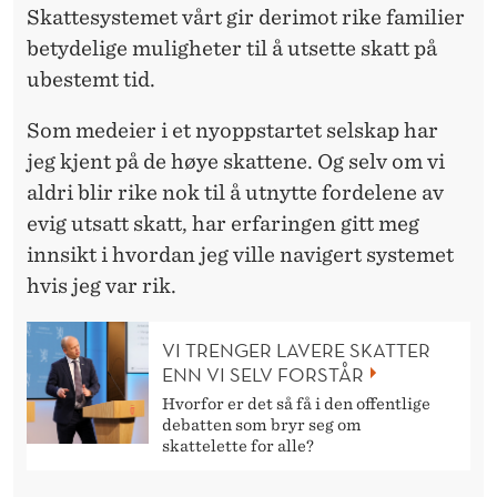
R
Skattesystemet vårt gir derimot rike familier
E
betydelige muligheter til å utsette skatt på
ubestemt tid.
P
Å
Som medeier i et nyoppstartet selskap har
jeg kjent på de høye skattene. Og selv om vi
N
aldri blir rike nok til å utnytte fordelene av
Y
evig utsatt skatt, har erfaringen gitt meg
S
innsikt i hvordan jeg ville navigert systemet
hvis jeg var rik.
K
A
VI TRENGER LAVERE SKATTER
P
ENN VI SELV FORSTÅR
Hvorfor er det så få i den offentlige
N
debatten som bryr seg om
skattelette for alle?
I