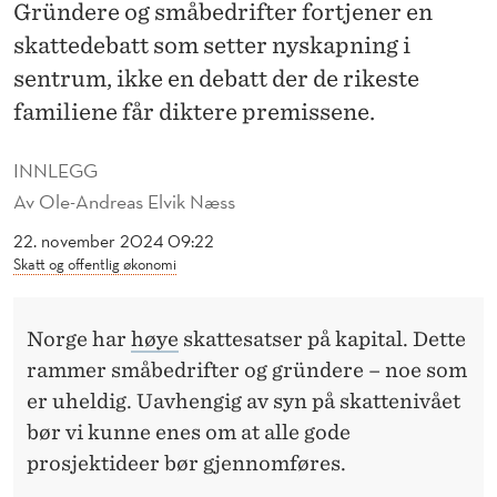
N
Gründere og småbedrifter fortjener en
skattedebatt som setter nyskapning i
A
sentrum, ikke en debatt der de rikeste
S
familiene får diktere premissene.
T
INNLEGG
I
Av
Ole-Andreas Elvik Næss
E
22. november 2024 09:22
R
Skatt og offentlig økonomi
,
M
Norge har
høye
skattesatser på kapital. Dette
rammer småbedrifter og gründere – noe som
I
er uheldig. Uavhengig av syn på skattenivået
N
bør vi kunne enes om at alle gode
D
prosjektideer bør gjennomføres.