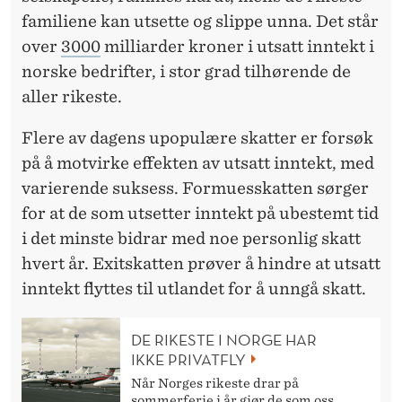
familiene kan utsette og slippe unna. Det står
over
3000
milliarder kroner i utsatt inntekt i
norske bedrifter, i stor grad tilhørende de
aller rikeste.
Flere av dagens upopulære skatter er forsøk
på å motvirke effekten av utsatt inntekt, med
varierende suksess. Formuesskatten sørger
for at de som utsetter inntekt på ubestemt tid
i det minste bidrar med noe personlig skatt
hvert år. Exitskatten prøver å hindre at utsatt
inntekt flyttes til utlandet for å unngå skatt.
DE RIKESTE I NORGE HAR
IKKE PRIVATFLY
Når Norges rikeste drar på
sommerferie i år gjør de som oss