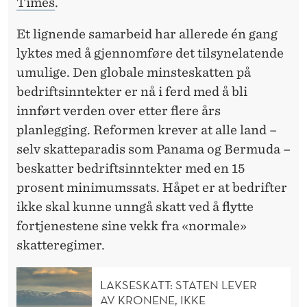
Times
.
T
Et lignende samarbeid har allerede én gang
?
lyktes med å gjennomføre det tilsynelatende
umulige. Den globale minsteskatten på
bedriftsinntekter er nå i ferd med å bli
innført verden over etter flere års
planlegging. Reformen krever at alle land –
selv skatteparadis som Panama og Bermuda –
beskatter bedriftsinntekter med en 15
prosent minimumssats. Håpet er at bedrifter
ikke skal kunne unngå skatt ved å flytte
fortjenestene sine vekk fra «normale»
skatteregimer.
LAKSESKATT: STATEN LEVER
AV KRONENE, IKKE