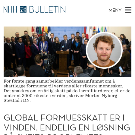
G
MENY
L
H
NO
TIL NHH.NO
S
O
O
Ø
K
Stipendiater og nye forskerprofiler
V
I
B
N
E
Disputaser
E
A
T
T
D
Ekspertutvalg
S
L
T
M
E
Om Bulletin
D
F
E
E
T
N
O
For første gang samarbeider verdenssamfunnet om å
skattlegge formuene til verdens aller rikeste mennesker.
Y
Det snakkes om en årlig skatt på dollarmilliardærer, eller de
R
omtrent 3000 rikeste i verden, skriver Morten Nyborg
Støstad i DN.
M
U
GLOBAL FORMUESSKATT ER I
VINDEN. ENDELIG EN LØSNING
E