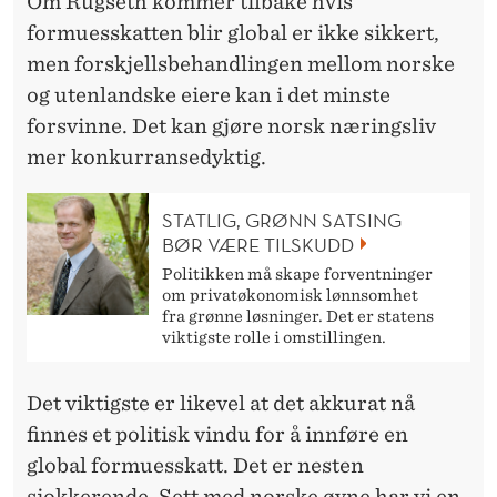
Om Rugseth kommer tilbake hvis
formuesskatten blir global er ikke sikkert,
men forskjellsbehandlingen mellom norske
og utenlandske eiere kan i det minste
forsvinne. Det kan gjøre norsk næringsliv
mer konkurransedyktig.
STATLIG, GRØNN SATSING
BØR VÆRE TILSKUDD
Politikken må skape forventninger
om privatøkonomisk lønnsomhet
fra grønne løsninger. Det er statens
viktigste rolle i omstillingen.
Det viktigste er likevel at det akkurat nå
finnes et politisk vindu for å innføre en
global formuesskatt. Det er nesten
sjokkerende. Sett med norske øyne har vi en