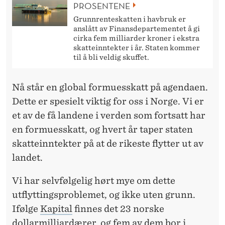
PROSENTENE
Grunnrenteskatten i havbruk er
anslått av Finansdepartementet å gi
cirka fem milliarder kroner i ekstra
skatteinntekter i år. Staten kommer
til å bli veldig skuffet.
Nå står en global formuesskatt på agendaen.
Dette er spesielt viktig for oss i Norge. Vi er
et av de få landene i verden som fortsatt har
en formuesskatt, og hvert år taper staten
skatteinntekter på at de rikeste flytter ut av
landet.
Vi har selvfølgelig hørt mye om dette
utflyttingsproblemet, og ikke uten grunn.
Ifølge
Kapital
finnes det 23 norske
dollarmilliardærer, og fem av dem bor i