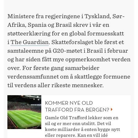
D
E
Ministere fra regjeringene i Tyskland, Sør-
N
Afrika, Spania og Brasil skrev i vår en
støtteerklæring for en global formuesskatt
.
i
The Guardian
. Skatteforslaget ble først et
E
samtaleemne på G20-møtet i Brasil i februar
N
og har siden fått mye oppmerksomhet verden
over. For første gang samarbeider
D
verdenssamfunnet om å skattlegge formuene
E
til verdens aller rikeste mennesker.
L
KOMMER NYE OLD
I
TRAFFORD FRA BERGEN?
G
Gamle Old Trafford lekker som en
sil og er mer enn utslitt. Det vil
E
koste milliarder å enten bygge nytt
eller reparere. Kan en vill idé