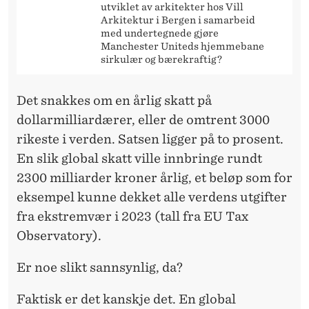
N
utviklet av arkitekter hos Vill
Arkitektur i Bergen i samarbeid
L
med undertegnede gjøre
Manchester Uniteds hjemmebane
Ø
sirkulær og bærekraftig?
S
N
Det snakkes om en årlig skatt på
dollarmilliardærer, eller de omtrent 3000
I
rikeste i verden. Satsen ligger på to prosent.
N
En slik global skatt ville innbringe rundt
G
2300 milliarder kroner årlig, et beløp som for
eksempel kunne dekket alle verdens utgifter
P
fra ekstremvær i 2023 (tall fra EU Tax
Å
Observatory).
S
Er noe slikt sannsynlig, da?
V
Faktisk er det kanskje det. En global