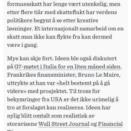
E
formuesskatt har lenge vært utenkelig, men
I
etter flere tiår med skatteflukt har verdens
T
politikere begynt å se etter kreative
løsninger. Et internasjonalt samarbeid om en
S
skatt man ikke kan flykte fra kan dermed
-
være i gang.
P
Mye kan skje fort. Ideen ble også diskutert
R
på
G7-møtet i Italia for en liten måned siden
.
O
Frankrikes finansminister, Bruno Le Maire,
uttrykte at han var «helt bestemt på å gå
B
videre» med prosjektet. Til tross for
L
bekymringer fra USA er det ikke urimelig å
E
tro at forslaget kan realiseres. Ideen har
nylig blitt omtalt som realistisk av
M
storavisene
Wall Street Journal
og
Financial
E