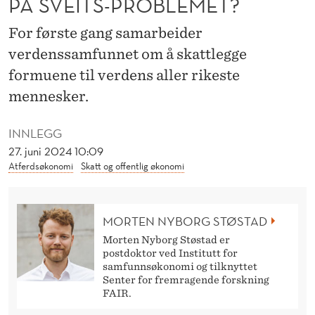
PÅ SVEITS-PROBLEMET?
S
S
For første gang samarbeider
verdenssamfunnet om å skattlegge
K
formuene til verdens aller rikeste
A
mennesker.
T
INNLEGG
T
27. juni 2024 10:09
E
Atferdsøkonomi
Skatt og offentlig økonomi
R
I
MORTEN NYBORG STØSTAD
V
Morten Nyborg Støstad er
postdoktor ved Institutt for
I
samfunnsøkonomi og tilknyttet
Senter for fremragende forskning
N
FAIR.