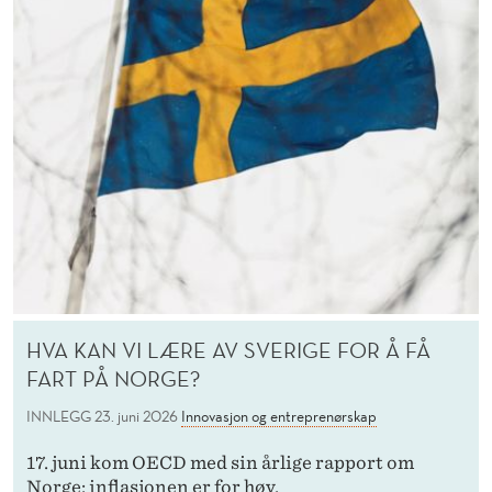
E
N
T
R
E
P
R
E
N
HVA KAN VI LÆRE AV SVERIGE FOR Å FÅ
Ø
FART PÅ NORGE?
R
INNLEGG
23. juni 2026
Innovasjon og entreprenørskap
S
17. juni kom OECD med sin årlige rapport om
Norge: inflasjonen er for høy,