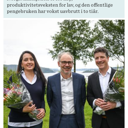
K
produktivitetsveksten for lav, og den offentlige
A
pengebruken har vokst uavbrutt i to tiår.
P