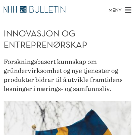
I
MENY
N
H
NO
EN
TIL NHH.NO
S
N
O
Ø
INNOVASJON OG
K
Stipendiater og nye forskerprofiler
V
I
O
N
ENTREPRENØRSKAP
E
Disputaser
E
V
T
T
D
Ekspertutvalg
S
A
T
Forskningsbasert kunnskap om
M
E
Om Bulletin
D
S
gründervirksomhet og nye tjenester og
E
E
T
produkter bidrar til å utvikle framtidens
N
J
løsninger i nærings- og samfunnsliv.
Y
O
N
O
G