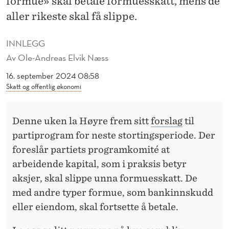
formue» skal betale formuesskatt, mens de
E
aller rikeste skal få slippe.
S
T
INNLEGG
Av
Ole-Andreas Elvik Næss
E
16. september 2024 08:58
M
Skatt og offentlig økonomi
O
R
Denne uken la Høyre frem sitt
forslag
til
partiprogram for neste stortingsperiode. Der
E
foreslår partiets programkomité at
N
arbeidende kapital, som i praksis betyr
S
aksjer, skal slippe unna formuesskatt. De
I
med andre typer formue, som bankinnskudd
eller eiendom, skal fortsette å betale.
N