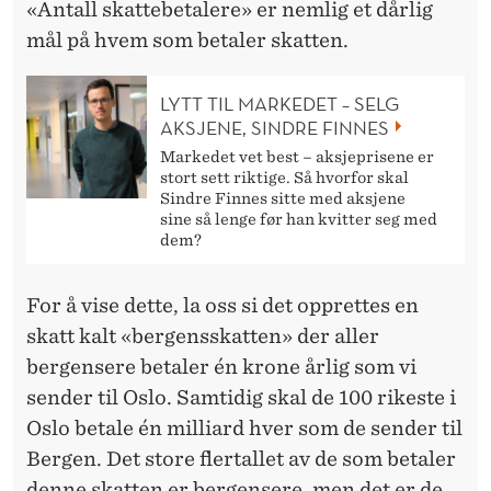
«Antall skattebetalere» er nemlig et dårlig
mål på hvem som betaler skatten.
LYTT TIL MARKEDET – SELG
AKSJENE, SINDRE FINNES
Markedet vet best – aksjeprisene er
stort sett riktige. Så hvorfor skal
Sindre Finnes sitte med aksjene
sine så lenge før han kvitter seg med
dem?
For å vise dette, la oss si det opprettes en
skatt kalt «bergensskatten» der aller
bergensere betaler én krone årlig som vi
sender til Oslo. Samtidig skal de 100 rikeste i
Oslo betale én milliard hver som de sender til
Bergen. Det store flertallet av de som betaler
denne skatten er bergensere, men det er de