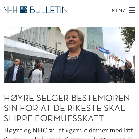
H
MENY
Ø
H
NO
TIL NHH.NO
S
Y
O
Ø
K
Stipendiater og nye forskerprofiler
V
I
R
N
E
Disputaser
E
E
T
T
D
Ekspertutvalg
S
S
T
M
E
Om Bulletin
D
E
E
E
T
N
L
Y
G
HØYRE SELGER BESTEMOREN
SIN FOR AT DE RIKESTE SKAL
E
SLIPPE FORMUESSKATT
R
B
Høyre og NHO vil at «gamle damer med litt