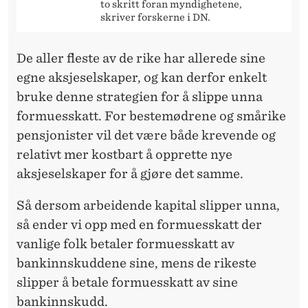
T
to skritt foran myndighetene,
skriver forskerne i DN.
E
S
De aller fleste av de rike har allerede sine
K
egne aksjeselskaper, og kan derfor enkelt
bruke denne strategien for å slippe unna
A
formuesskatt. For bestemødrene og smårike
L
pensjonister vil det være både krevende og
S
relativt mer kostbart å opprette nye
aksjeselskaper for å gjøre det samme.
L
I
Så dersom arbeidende kapital slipper unna,
så ender vi opp med en formuesskatt der
P
vanlige folk betaler formuesskatt av
P
bankinnskuddene sine, mens de rikeste
E
slipper å betale formuesskatt av sine
bankinnskudd.