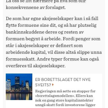
F
La oss se litt nærmere på hva som blir
konsekvensene av forslaget.
O
R
De som har egne aksjeselskaper kan i så fall
flytte formuene sine dit, og så har plutselig
A
bankinnskuddene deres og resten av
T
formuen begynt å arbeide. Fordi penger som
D
står i aksjeselskaper er definert som
arbeidende kapital, vil disse altså slippe unna
E
formuesskatt. Andre typer formue kan også
R
overføres til aksjeselskaper.
I
ER BORETTSLAGET DET NYE
K
SVEITS?
E
Regjeringen må sette en stopper for
«borettslagsmodellen». Ellers kan
S
nok en gang store kapitalinntekter
unngå skatt fordi investorene ligger