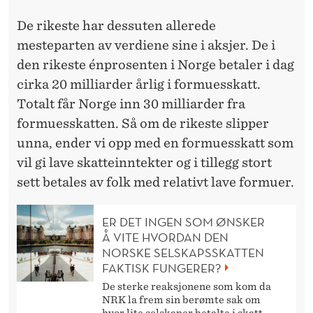
F
O
De rikeste har dessuten allerede
mesteparten av verdiene sine i aksjer. De i
R
den rikeste énprosenten i Norge betaler i dag
M
cirka 20 milliarder årlig i formuesskatt.
U
Totalt får Norge inn 30 milliarder fra
formuesskatten. Så om de rikeste slipper
E
unna, ender vi opp med en formuesskatt som
S
vil gi lave skatteinntekter og i tillegg stort
S
sett betales av folk med relativt lave formuer.
K
ER DET INGEN SOM ØNSKER
A
Å VITE HVORDAN DEN
NORSKE SELSKAPSSKATTEN
T
FAKTISK FUNGERER?
T
De sterke reaksjonene som kom da
NRK la frem sin berømte sak om