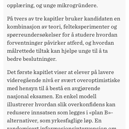
A
opplæring, og unge mikrogründere.
N
På tvers av tre kapitler bruker kandidaten en
Z
kombinasjon av teori, felt­eksperimenter og
A
spørreundersøkelser for å studere hvordan
forventninger påvirker atferd, og hvordan
N
målrettede tiltak kan hjelpe unge til å ta
I
bedre beslutninger.
A
Det første kapitlet viser at elever på lavere
videregående nivå er svært overoptimistiske
med hensyn til å bestå en avgjørende
nasjonal eksamen. En enkel modell
illustrerer hvordan slik overkonfidens kan
redusere innsatsen som legges i «plan B»-
alternativer, som yrkesfaglige løp. En
randomisert informasjonsintervensjon om