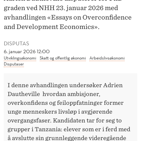
N
graden ved NHH 23. januar 2026 med
G
avhandlingen «Essays on Overconfidence
O
and Development Economics».
G
DISPUTAS
A
6. januar 2026 12:00
Utviklingsøkonomi
Skatt og offentlig økonomi
Arbeidslivsøkonomi
R
Disputaser
B
E
I denne avhandlingen undersøker Adrien
Dautheville hvordan ambisjoner,
I
overkonfidens og feiloppfatninger former
D
unge menneskers livsløp i avgjørende
I
overgangsfaser. Kandidaten tar for seg to
grupper i Tanzania: elever som er i ferd med
T
å avslutte sin grunnleggende videregående