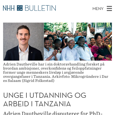
U
MENY
N
H
NO
EN
TIL NHH.NO
S
G
O
Ø
K
Stipendiater og nye forskerprofiler
V
I
E
N
E
Disputaser
E
I
T
T
D
Ekspertutvalg
S
U
T
M
E
Om Bulletin
D
T
E
E
Adrien Dautheville har i sin doktoravhandling forsket på
T
N
D
hvordan ambisjoner, overkonfidens og feiloppfatninger
former unge menneskers livsløp i avgjørende
Y
overgangsfaser i Tanzania. Arkivfoto: Mikrogründere i Dar
A
es Salaam (Sigrid Folkestad)
N
UNGE I UTDANNING OG
N
ARBEID I TANZANIA
I
Adrien Dautheville disputerer for PhD-