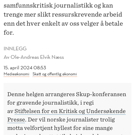
P
samfunnskritisk journalistikk og kan
E
trenge mer slikt ressurskrevende arbeid
enn det hver enkelt av oss velger å betale
N
for.
G
E
INNLEGG
Av
Ole-Andreas Elvik Næss
R
15. april 2024 08:53
T
Medieøkonomi
Skatt og offentlig økonomi
I
L
Denne helgen arrangeres Skup-konferansen
Å
for gravende journalistikk, i regi
av
Stiftelsen for en Kritisk og Undersøkende
«
Presse
. Der vil norske journalister trolig
G
motta velfortjent hyllest for sine mange