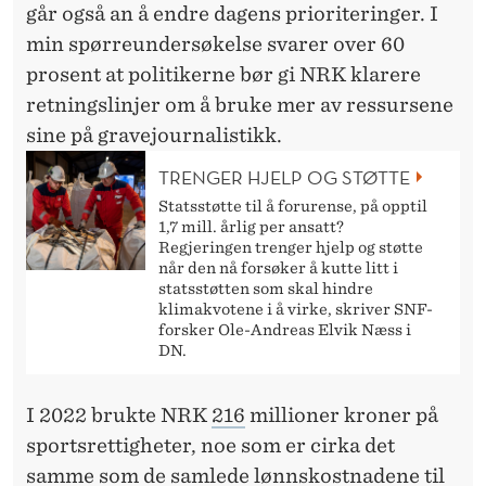
går også an å endre dagens prioriteringer. I
min spørreundersøkelse svarer over 60
prosent at politikerne bør gi NRK klarere
retningslinjer om å bruke mer av ressursene
sine på gravejournalistikk.
TRENGER HJELP OG STØTTE
Statsstøtte til å forurense, på opptil
1,7 mill. årlig per ansatt?
Regjeringen trenger hjelp og støtte
når den nå forsøker å kutte litt i
statsstøtten som skal hindre
klimakvotene i å virke, skriver SNF-
forsker Ole-Andreas Elvik Næss i
DN.
I 2022 brukte NRK
216
millioner kroner på
sportsrettigheter, noe som er cirka det
samme som de samlede lønnskostnadene til