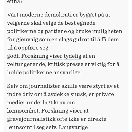
V
ennå?
I
Vårt moderne demokrati er bygget på at
L
velgerne skal velge de best egnede
politikerne og partiene og bruke muligheten
B
for gjenvalg som en slags gulrot til å få dem
E
til å oppføre seg
T
godt.
Forskning
viser
tydelig
at en
velfungerende, kritisk presse er viktig for å
A
holde politikerne ansvarlige.
L
Selv om journalister skulle være styrt av et
E
indre driv om å avdekke snusk, er private
medier underlagt krav om
lønnsomhet.
Forskning
viser at
gravejournalistikk ofte ikke er direkte
lønnsomt i seg selv. Langvarige