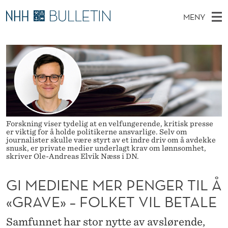
G
MENY
I
H
NO
TIL NHH.NO
S
M
O
Ø
K
Stipendiater og nye forskerprofiler
V
I
E
N
E
Disputaser
E
D
T
T
D
Ekspertutvalg
S
I
T
M
E
Om Bulletin
D
E
E
E
Forskning viser tydelig at en velfungerende, kritisk presse
T
er viktig for å holde politikerne ansvarlige. Selv om
N
N
journalister skulle være styrt av et indre driv om å avdekke
snusk, er private medier underlagt krav om lønnsomhet,
Y
E
skriver Ole-Andreas Elvik Næss i DN.
M
GI MEDIENE MER PENGER TIL Å
E
«GRAVE» – FOLKET VIL BETALE
R
Samfunnet har stor nytte av avslørende,