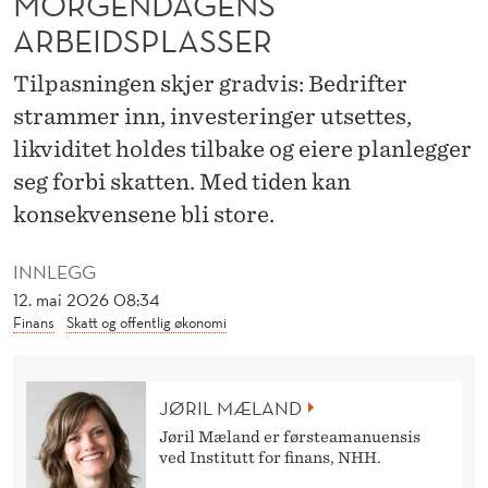
MORGENDAGENS
E
ARBEIDSPLASSER
N
Tilpasningen skjer gradvis: Bedrifter
T
strammer inn, investeringer utsettes,
R
likviditet holdes tilbake og eiere planlegger
U
seg forbi skatten. Med tiden kan
E
konsekvensene bli store.
R
INNLEGG
M
12. mai 2026 08:34
Finans
Skatt og offentlig økonomi
O
R
JØRIL MÆLAND
G
Jøril Mæland er førsteamanuensis
E
ved Institutt for finans, NHH.