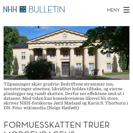
F
MENY
O
H
NO
TIL NHH.NO
S
R
O
Ø
K
Stipendiater og nye forskerprofiler
V
I
M
N
E
Disputaser
E
U
T
T
D
Ekspertutvalg
S
E
T
M
E
Om Bulletin
D
S
E
E
T
N
S
Tilpasninger skjer gradvis: Bedriftene strammer inn,
Y
investeringer utsettes, likviditet holdes tilbake, og eierne
K
planlegger seg rundt skatten. Derfor ser effektene små ut i
dataene. Med tiden kan konsekvensene likevel bli store,
A
skriver NHH-forskerne Jøril Mæland og Karin S. Thorburn i
DN. Foto: wikimedia (Helge Høifødt)
T
FORMUESSKATTEN TRUER
T