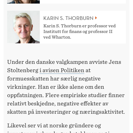
N
D
KARIN S. THORBURN
A
Karin S. Thorburn er professor ved
Institutt for finans og professor II
G
ved Wharton.
E
N
Under den danske valgkampen avviste Jens
S
Stoltenberg
i avisen Politiken
at
A
formuesskatten har særlig negative
virkninger. Han er ikke alene om den
R
oppfatningen. Flere empiriske studier finner
B
relativt beskjedne, negative effekter av
E
skatten på investeringer og næringsaktivitet.
I
Likevel ser vi at norske gründere og