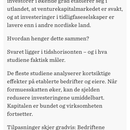
D
investorer i økende grad etablerer seg i
utlandet, at venturekapitalmarkedet er svakt,
S
og at investeringer i tidligfaseselskaper er
P
lavere enn i andre nordiske land.
L
Hvordan henger dette sammen?
A
Svaret ligger i tidshorisonten – og i hva
S
studiene faktisk måler.
S
De fleste studiene analyserer kortsiktige
E
effekter på etablerte bedrifter og eiere. Når
R
formuesskatten øker, kan de sjelden
redusere investeringene umiddelbart.
Kapitalen er bundet og virksomheten
fortsetter.
Tilpasninger skjer gradvis: Bedriftene