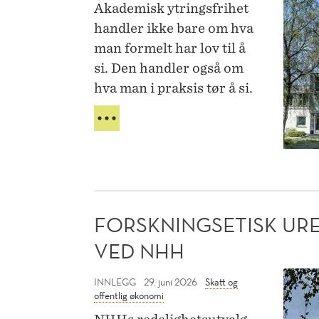
Akademisk ytringsfrihet
ved
handler ikke bare om hva
å
man formelt har lov til å
ytre
si. Den handler også om
seg
hva man i praksis tør å si.
blir
NÅR
for
KOSTNADEN
høy
VED
Å
YTRE
SEG
BLIR
FORSKNINGSETISK UR
FOR
HØY
VED NHH
Forsk
INNLEGG
29. juni 2026
Skatt og
offentlig økonomi
urede
ved