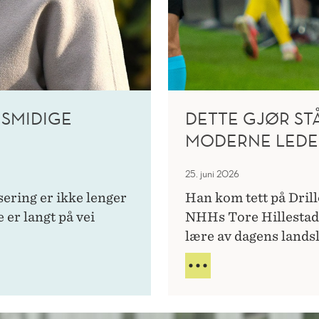
 SMIDIGE
DETTE GJØR ST
MODERNE LEDE
25. juni 2026
ering er ikke lenger
Han kom tett på Dril
 er langt på vei
NHHs Tore Hillestad p
lære av dagens landsl
DETTE
GJØR
STÅLE
SOLBAKKEN