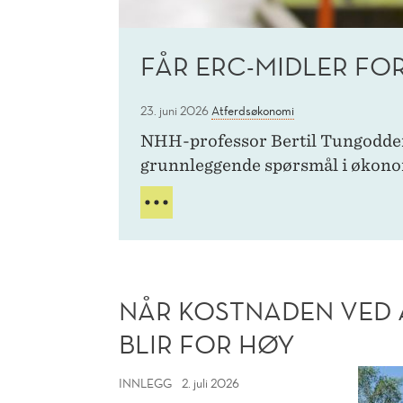
FÅR ERC-MIDLER FO
23. juni 2026
Atferdsøkonomi
NHH-professor Bertil Tungodden f
grunnleggende spørsmål i økono
FÅR
ERC-
MIDLER
FOR
ANDRE
GANG
NÅR KOSTNADEN VED 
BLIR FOR HØY
Når
INNLEGG
2. juli 2026
kost