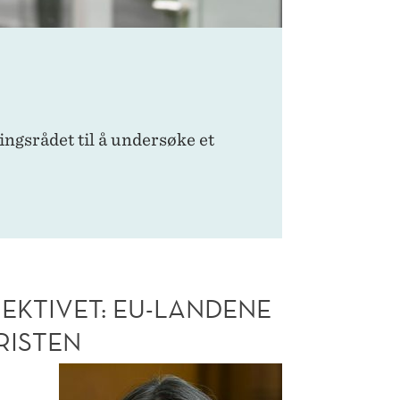
ngsrådet til å undersøke et
EKTIVET: EU-LANDENE
RISTEN
Likelønnsdirektivet:
EU-