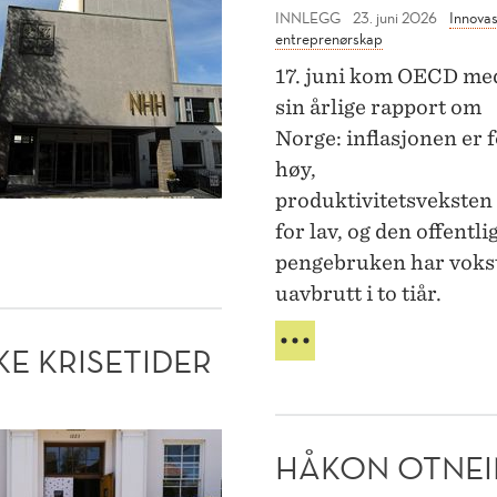
INNLEGG
23. juni 2026
Innovas
entreprenørskap
17. juni kom OECD me
sin årlige rapport om
Norge: inflasjonen er 
høy,
produktivitetsveksten
for lav, og den offentli
pengebruken har voks
uavbrutt i to tiår.
HVA
E KRISETIDER
KAN
VI
LÆRE
AV
e
HÅKON OTNEI
SVERIGE
ever
FOR