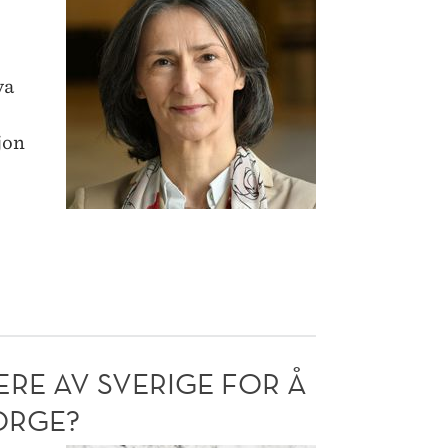
landene
bommer
på
va
fristen
jon
:
ÆRE AV SVERIGE FOR Å
ORGE?