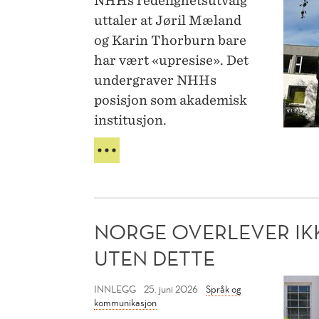
NHHs redelighetsutvalg
NHH
uttaler at Jøril Mæland
og Karin Thorburn bare
har vært «upresise». Det
undergraver NHHs
posisjon som akademisk
institusjon.
FORSKNINGSETISK
UREDELIGHET
VED
NHH
NORGE OVERLEVER IKK
UTEN DETTE
Norg
INNLEGG
25. juni 2026
Språk og
kommunikasjon
overl