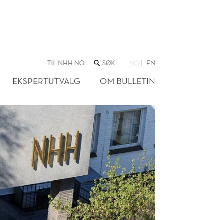
SØK
TIL NHH.NO
NO
EN
I
NETTSTEDET
EKSPERTUTVALG
OM BULLETIN