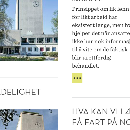
Prinsippet om lik lønn
for likt arbeid har
eksistert lenge, men h
hjelper det når ansatte
ikke har nok informas
til å vite om de faktisk
blir urettferdig
behandlet.
LIKELØNNSDIREKTIVET
EU-
EDELIGHET
LANDENE
BOMMER
PÅ
HVA KAN VI L
FRISTEN
ningsetisk
FÅ FART PÅ N
lighet