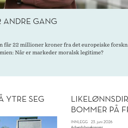
R ANDRE GANG
år 22 millioner kroner fra det europeiske forskni
mien: Når er markeder moralsk legitime?
Å YTRE SEG
LIKELØNNSDIR
BOMMER PÅ F
INNLEGG
23. juni 2026
Arbeidslivsøkonomi
naden