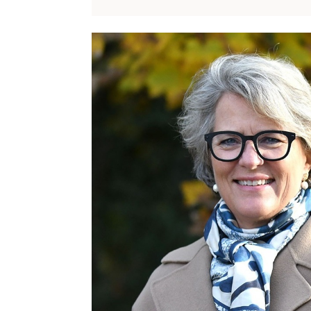
ET
AV
NORGES
TRANGESTE
NÅLØYER:
TORJUS
(20)
ENDELIG
NHH-
STUDENT