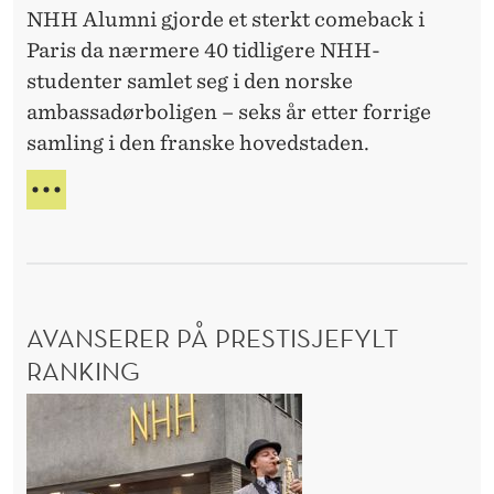
g
NHH Alumni gjorde et sterkt comeback i
S
m
K
e
Paris da nærmere 40 tidligere NHH-
l
J
n
studenter samlet seg i den norske
e
E
t
ambassadørboligen – seks år etter forrige
R
t
ø
samling i den franske hovedstaden.
N
i
Å
r
P
R
N
s
a
I
H
i
N
H
r
«
G
A
i
E
L
f
s
N
U
…
AVANSERER PÅ PRESTISJEFYLT
:
T
M
»
Ø
N
RANKING
–
R
I
V
A
S
S
i
I
A
v
«
M
k
a
F
L
t