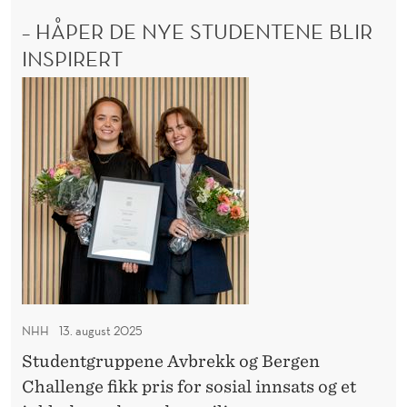
s
T
– HÅPER DE NYE STUDENTENE BLIR
ø
O
L
INSPIRERT
k
T
e
–
E
r
N
H
B
N
å
E
H
p
R
H
e
G
B
r
E
d
S
e
Ø
K
n
E
y
R
NHH
13. august 2025
e
N
Studentgruppene Avbrekk og Bergen
s
H
Challenge fikk pris for sosial innsats og et
H
t