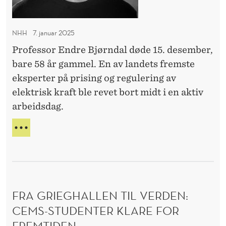
N
r
H
n
H
NHH
7. januar 2025
-
d
B
Professor Endre Bjørndal døde 15. desember,
a
E
bare 58 år gammel. En av landets fremste
l
S
eksperter på prising og regulering av
Ø
t
elektrisk kraft ble revet bort midt i en aktiv
K
i
arbeidsdag.
l
m
E
i
N
D
n
R
n
E
e
B
FRA GRIEGHALLEN TIL VERDEN:
J
Ø
CEMS-STUDENTER KLARE FOR
R
FREMTIDEN