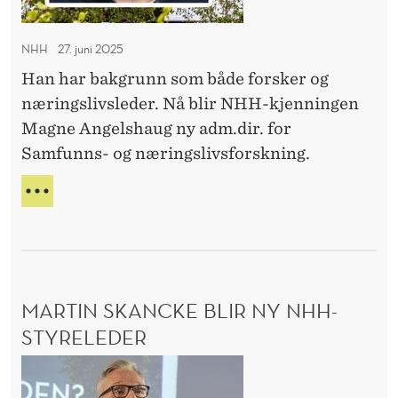
i
N
e
r
E
l
NHH
27. juni 2025
B
e
s
L
Han har bakgrunn som både forsker og
r
h
I
næringslivsleder. Nå blir NHH-kjenningen
t
R
a
Magne Angelshaug ny adm.dir. for
I
u
Samfunns- og næringslivsforskning.
N
g
S
M
n
P
A
I
y
G
R
S
N
E
N
E
R
A
T
F
MARTIN SKANCKE BLIR NY NHH-
N
-
G
STYRELEDER
d
E
M
i
L
S
a
r