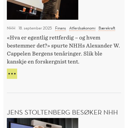
N
l
i
T
i
F
I
m
o
L
NHH
18. september 2025
Finans
Atferdsøkonomi
Bærekraft
a
N
r
H
«Hva er egentlig rettferdig – og hvem
b
s
H
bestemmer det?» spurte NHHs Alexander W.
l
k
M
Cappelen Bergens tenåringer. Slik ble
i
E
n
kanskje en forskergnist tent.
D
k
i
K
k
n
L
F
g
I
U
M
L
s
A
L
d
B
F
a
L
Y
JENS STOLTENBERG BESØKER NHH
g
I
R
K
I
e
J
K
F
n