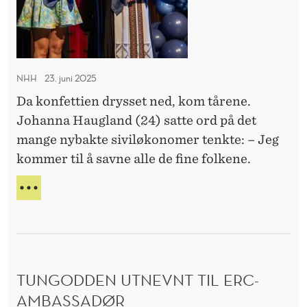
T
g
s
I
e
t
L
S
n
u
A
.
d
T
NHH
23. juni 2025
Ø
e
S
Da konfettien drysset ned, kom tårene.
y
n
I
Johanna Haugland (24) satte ord på det
N
e
t
G
mange nybakte siviløkonomer tenkte: – Jeg
b
-
P
kommer til å savne alle de fine folkene.
l
g
Å
i
S
r
F
T
k
ü
E
U
I
k
n
D
R
e
d
E
I
N
n
e
N
T
TUNGODDEN UTNEVNT TIL ERC-
e
G
r
-
E
AMBASSADØR
.
e
G