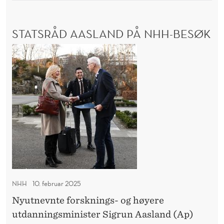
k
E
t
E
STATSRÅD AASLAND PÅ NHH-BESØK
o
R
N
r
S
H
e
t
H
r
S
a
N
t
Y
s
E
r
P
R
å
O
d
R
A
E
a
K
NHH
10. februar 2025
T
s
O
Nyutnevnte forsknings- og høyere
l
R
utdanningsminister Sigrun Aasland (Ap)
a
E