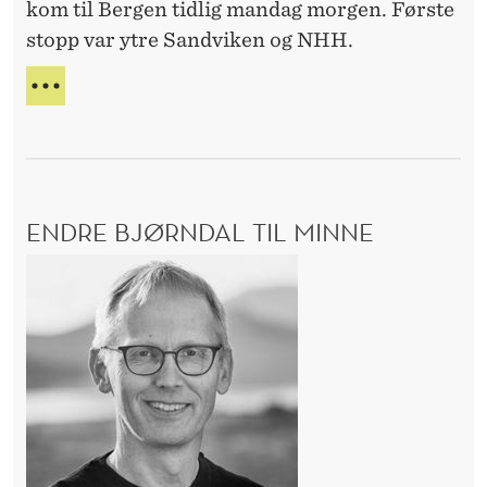
kom til Bergen tidlig mandag morgen. Første
R
n
stopp var ytre Sandviken og NHH.
d
p
S
å
T
A
N
T
H
S
H
R
ENDRE BJØRNDAL TIL MINNE
-
Å
D
b
E
A
e
n
A
s
S
d
L
ø
r
A
k
e
N
B
D
P
j
Å
ø