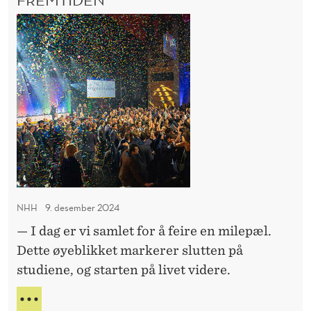
N
D
F
A
r
L
a
T
I
G
L
r
M
i
I
e
N
N
g
E
h
a
NHH
9. desember 2024
l
— I dag er vi samlet for å feire en milepæl.
l
Dette øyeblikket markerer slutten på
e
studiene, og starten på livet videre.
n
t
F