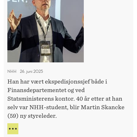
H
r
e
A
t
k
U
i
G
t
N
n
ø
Y
S
r
S
k
N
F
a
-
n
D
NHH
26. juni 2025
c
I
Han har vært ekspedisjonssjef både i
k
R
Finansdepartementet og ved
E
e
K
Statsministerens kontor. 40 år etter at han
b
T
selv var NHH-student, blir Martin Skancke
l
Ø
(59) ny styreleder.
i
R
r
M
n
A