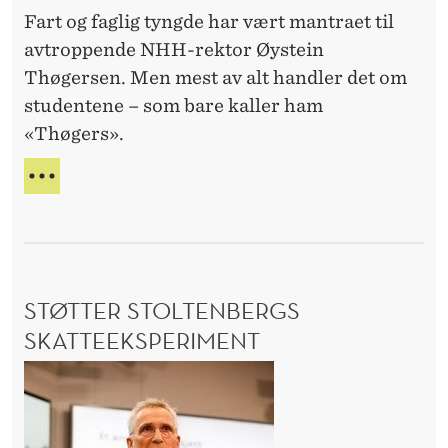
e
-
Fart og faglig tyngde har vært mantraet til
r
S
avtroppende NHH-rektor Øystein
T
o
Y
Thøgersen. Men mest av alt handler det om
g
R
studentene – som bare kaller ham
s
E
«Thøgers».
l
L
E
u
–
D
t
A
E
L
t
R
T
e
B
r
E
STØTTER STOLTENBERGS
G
m
Y
SKATTEEKSPERIMENT
e
N
d
S
N
s
E
t
R
t
ø
O