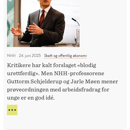
u
t
G
d
t
S
e
L
e
U
n
r
T
t
S
T
e
E
t
R
n
o
M
NHH
24. juni 2025
Skatt og offentlig økonomi
e
l
E
Kritikere har kalt forslaget «blodig
t
D
urettferdig». Men NHH-professorene
S
e
T
Guttorm Schjelderup og Jarle Møen mener
n
U
prøveordningen med arbeidsfradrag for
b
D
unge er en god idé.
e
E
N
r
S
T
g
T
E
Ø
s
N
T