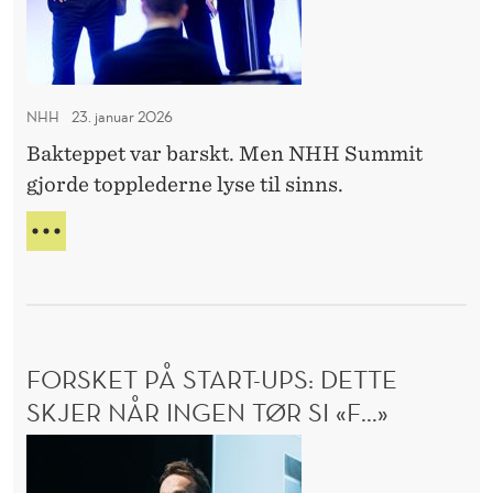
e
l
i
g
NHH
23. januar 2026
å
Bakteppet var barskt. Men NHH Summit
v
gjorde topplederne lyse til sinns.
æ
r
–
e
V
A
p
N
e
S
s
K
FORSKET PÅ START-UPS: DETTE
s
E
L
SKJER NÅR INGEN TØR SI «F…»
i
I
m
F
G
i
Å
o