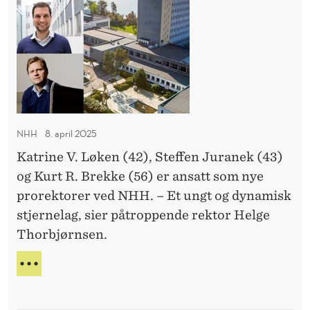
S
A
t
K
C
e
U
S
e
T
B
T
r
A
N
L
H
E
H
L
NHH
8. april 2025
S
s
E
Katrine V. Løken (42), Steffen Juranek (43)
n
T
og Kurt R. Brekke (56) er ansatt som nye
y
I
prorektorer ved NHH. – Et ungt og dynamisk
L
e
A
stjernelag, sier påtroppende rektor Helge
p
A
Thorbjørnsen.
r
C
o
S
D
B
r
E
T
e
T