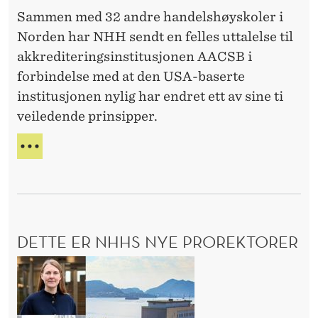
i
-
r
Sammen med 32 andre handelshøyskoler i
s
A
Norden har NHH sendt en felles uttalelse til
M
k
B
akkrediteringsinstitusjonen AACSB i
u
A
forbindelse med at den USA-baserte
t
S
institusjonen nylig har endret ett av sine ti
t
S
veiledende prinsipper.
A
a
D
l
F
Ø
e
E
R
L
l
L
s
E
e
S
DETTE ER NHHS NYE PROREKTORER
t
N
O
i
D
R
l
e
D
A
I
t