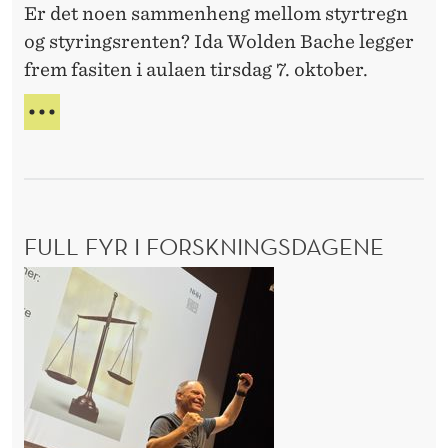
V
Er det noen sammenheng mellom styrtregn
s
E
og styringsrenten? Ida Wolden Bache legger
I
j
E
frem fasiten i aulaen tirsdag 7. oktober.
e
N
f
4
S
e
4
E
N
n
T
t
R
i
A
FULL FYR I FORSKNINGSDAGENE
l
L
B
N
F
A
H
u
N
H
K
l
S
m
l
J
e
f
E
d
y
F
k
E
r