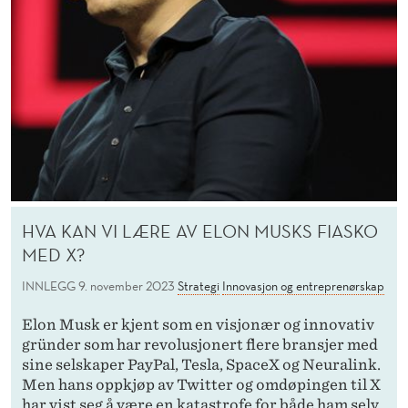
HVA KAN VI LÆRE AV ELON MUSKS FIASKO
MED X?
INNLEGG
9. november 2023
Strategi
Innovasjon og entreprenørskap
Elon Musk er kjent som en visjonær og innovativ
gründer som har revolusjonert flere bransjer med
sine selskaper PayPal, Tesla, SpaceX og Neuralink.
Men hans oppkjøp av Twitter og omdøpingen til X
har vist seg å være en katastrofe for både ham selv