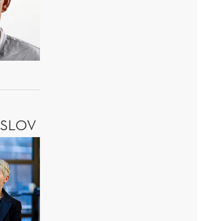
NSLOV
v