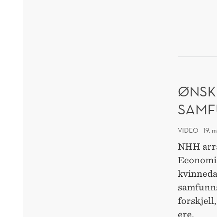
OM
KOR
ØNSKE
SAMF
VIDEO
19. 
NHH arr
Economic
kvinned
samfunns
forskjell
ere.