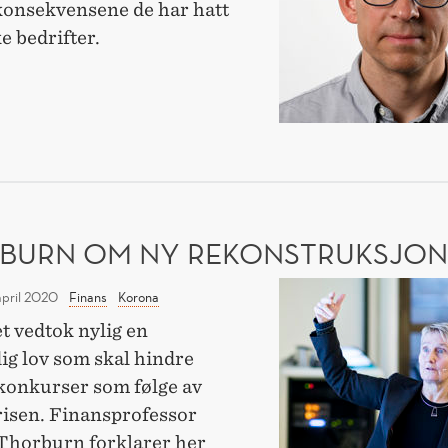
konsekvensene de har hatt
e bedrifter.
INN
DING
DERER
NATILTAKENE
BURN OM NY REKONSTRUKSJO
Thorburn
april 2020
Finans
Korona
om
t vedtok nylig en
ny
ig lov som skal hindre
rekonstruksjonslo
konkurser som følge av
isen. Finansprofessor
 Thorburn forklarer her