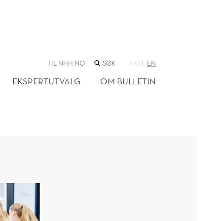
SØK
TIL NHH.NO
NO
EN
I
NETTSTEDET
EKSPERTUTVALG
OM BULLETIN