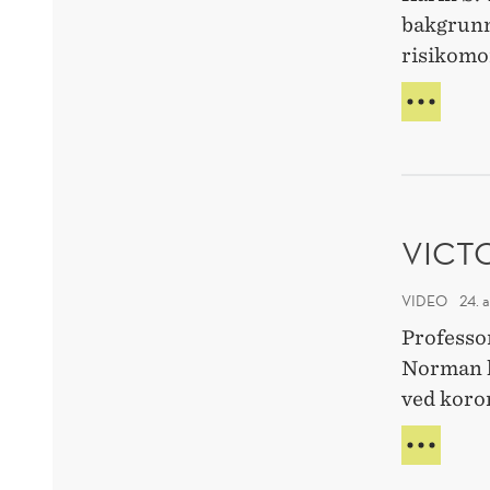
bakgrunn
risikomo
THO
OM
NY
REK
VICT
VIDEO
24. 
Professo
Norman k
ved koro
VICT
NOR