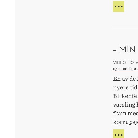
NHH
ER
STEN
– MIN
VIDEO
10. 
og offentlig ø
En av de 
nyere ti
Birkenfel
varsling h
fram med
korrupsjo
–