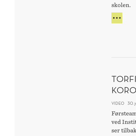
skolen.
–
VI
ER
I
BER
TORF
KORO
VIDEO
30. 
Førsteam
ved Inst
ser tilba