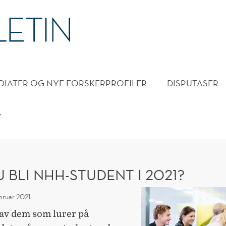
DMENY
DIATER OG NYE FORSKERPROFILER
DISPUTASER
V
U BLI NHH-STUDENT I 2021?
Vil
ebruar 2021
du
 av dem som lurer på
bli