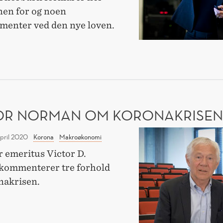
en for og noen
menter ved den nye loven.
RBURN
ONSTRUKSJONSLOV
OR NORMAN OM KORONAKRISEN
Victor
april 2020
Korona
Makroøkonomi
Norman
r emeritus Victor D.
om
ommenterer tre forhold
koronakrisen
nakrisen.
OR
MAN