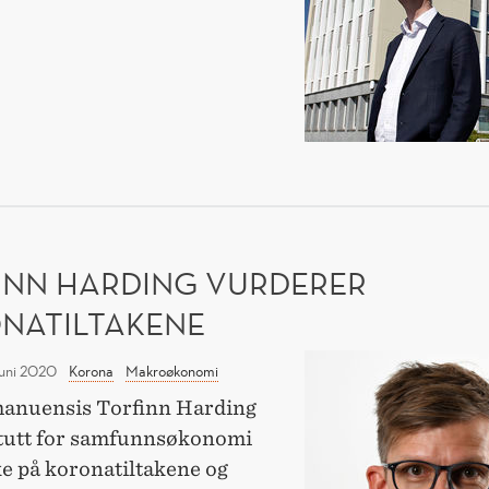
beredskap
EDSKAP
INN HARDING VURDERER
NATILTAKENE
Torfinn
juni 2020
Korona
Makroøkonomi
Harding
anuensis Torfinn Harding
vurderer
itutt for samfunnsøkonomi
koronatiltakene
ke på koronatiltakene og