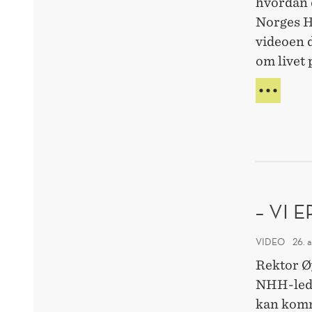
hvordan 
Norges H
videoen d
om livet
VIL
DU
BLI
NHH-
STU
I
2021
– VI 
VIDEO
26. 
Rektor Ø
NHH-lede
kan komme