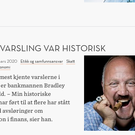
GT
 VARSLING VAR HISTORISK
–
mars 2020
Etikk og samfunnsansvar
Skatt
konomi
Min
varsling
mest kjente varslerne i
var
d er bankmannen Bradley
historisk
d. – Min historiske
ar ført til at flere har stått
 avsløringer om
n i finans, sier han.