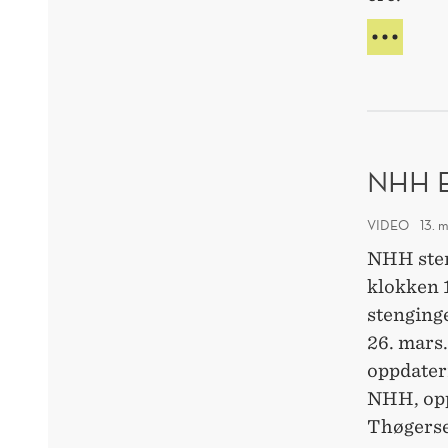
ØNS
FLER
KVIN
TIL
SAM
NHH 
VIDEO
13. 
NHH sten
klokken 1
stenginge
26. mars
oppdater
NHH, opp
Thøgers