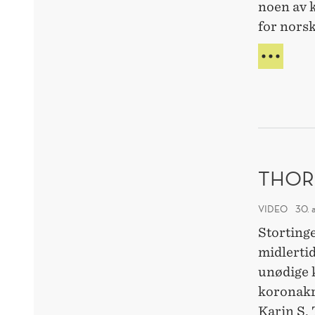
noen av 
for norsk
TORF
HAR
VUR
KORO
THOR
VIDEO
30. 
Stortinge
midlertid
unødige 
koronakr
Karin S.