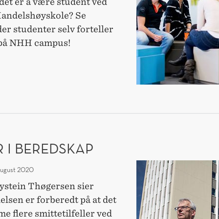
det er å være student ved
NHH-
andelshøyskole? Se
student
er studenter selv forteller
i
 på NHH campus!
2021?
DENT
?
ER I BEREDSKAP
–
august 2020
Vi
ystein Thøgersen sier
er
lsen er forberedt på at det
i
 flere smittetilfeller ved