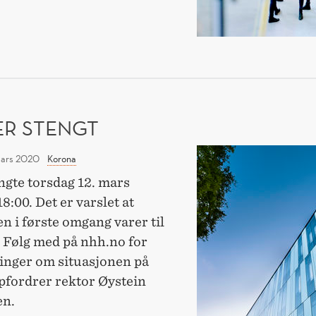
KER
E
NER
FUNNSØKONOMI
ER STENGT
NHH
mars 2020
Korona
er
gte torsdag 12. mars
stengt
8:00. Det er varslet at
n i første omgang varer til
. Følg med på nhh.no for
inger om situasjonen på
fordrer rektor Øystein
en.