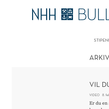
ARKIV
HOVE
STIPEN
ARKI
VIL D
VIDEO
8. f
Er du en