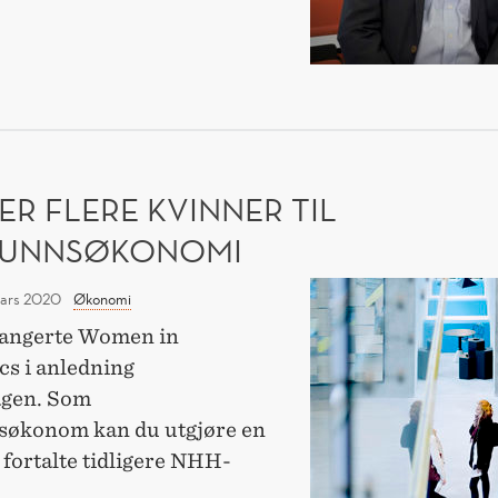
ONAKRISEN
R FLERE KVINNER TIL
UNNSØKONOMI
Ønsker
mars 2020
Økonomi
flere
angerte Women in
kvinner
s i anledning
til
agen. Som
samfunnsøkonomi
økonom kan du utgjøre en
, fortalte tidligere NHH-