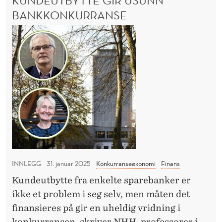
KUNDEUTBYTTE GIR USUNN
l
A
L
BANKKONKURRANSE
s
T
o
K
E
s
N
u
B
s
n
E
f
d
R
r
e
G
a
,
u
F
N
t
R
o
b
E
r
L
y
S
g
t
O
INNLEGG
31. januar 2025
Konkurranseøkonomi
Finans
e
t
S
Kundeutbytte fra enkelte sparebanker er
s
e
S
ikke et problem i seg selv, men måten det
p
F
g
R
finansieres på gir en uheldig vridning i
r
i
A
konkurransen, skriver NHH-professorer i