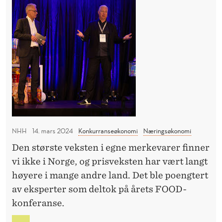
n
K
a
J
f
m
O
r
l
S
a
e
-
h
F
t
A
e
n
S
l
æ
T
g
»
r
e
I
i
G
NHH
14. mars 2024
Konkurranseøkonomi
Næringsøkonomi
n
n
J
?
Den største veksten i egne merkevarer finner
g
E
vi ikke i Norge, og prisveksten har vært langt
N
s
F
høyere i mange andre land. Det ble poengtert
g
R
av eksperter som deltok på årets FOOD-
i
A
konferanse.
g
H
E
a