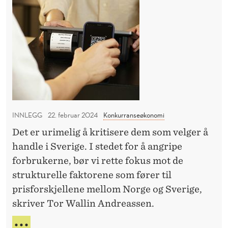
S
f
S
o
V
E
e
r
I
r
f
K
a
T
o
I
n
r
G
s
e
S
e
T
r
o
E
p
K
INNLEGG
22. februar 2024
Konkurranseøkonomi
m
r
O
d
Det er urimelig å kritisere dem som velger å
i
N
a
handle i Sverige. I stedet for å angripe
F
s
E
g
forbrukerne, bør vi rette fokus mot de
e
R
l
strukturelle faktorene som fører til
n
A
i
prisforskjellene mellom Norge og Sverige,
e
N
g
skriver Tor Wallin Andreassen.
S
i
E
v
S
H
O