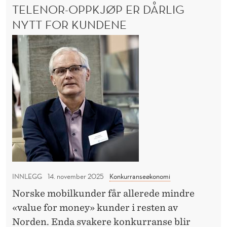
R
n
TELENOR-OPPKJØP ER DÅRLIG
e
G
T
E
NYTT FOR KUNDENE
v
I
T
Å
i
T
F
R
k
O
e
S
R
t
I
l
E
i
D
e
S
E
g
n
L
N
e
Å
o
R
l
r
F
o
-
L
v
E
o
e
R
p
E
INNLEGG
14. november 2025
Konkurranseøkonomi
n
p
V
d
Norske mobilkunder får allerede mindre
k
I
r
«value for money» kunder i resten av
K
j
T
i
Norden. Enda svakere konkurranse blir
ø