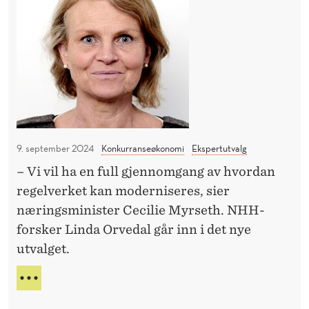
t
J
y
t
E
r
u
G
e
E
t
R
r
v
E
e
a
K
j
A
l
u
N
g
G
9. september 2024
Konkurranseøkonomi
Ekspertutvalg
l
s
I
e
– Vi vil ha en full gjennomgang av hvordan
k
D
h
regelverket kan moderniseres, sier
Y
a
R
a
næringsminister Cecilie Myrseth. NHH-
l
E
n
forsker Linda Orvedal går inn i det nye
m
R
d
utvalget.
o
E
e
J
d
N
U
l
e
Y
L
T