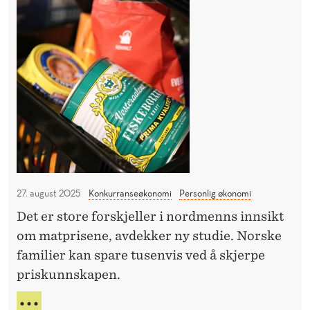
n
S
T
n
E
t
R
e
o
M
t
r
E
t
R
E
s
N
p
N
r
A
L
i
T
k
A
27. august 2025
Konkurranseøkonomi
Personlig økonomi
i
N
Det er store forskjeller i nordmenns innsikt
n
N
om matprisene, avdekker ny studie. Norske
E
o
T
familier kan spare tusenvis ved å skjerpe
r
priskunnskapen.
d
m
S