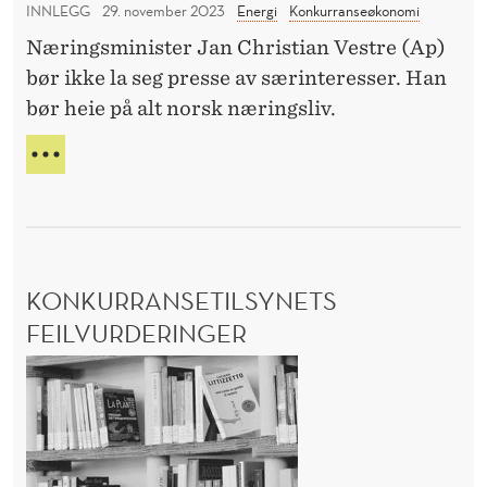
I
INNLEGG
29. november 2023
Energi
Konkurranseøkonomi
N
l
G
o
Næringsminister Jan Christian Vestre (Ap)
s
E
r
bør ikke la seg presse av særinteresser. Han
L
l
A
g
bør heie på alt norsk næringsliv.
å
V
e
t
E
V
?
t
R
E
E
S
e
E
T
b
N
R
a
N
E
KONKURRANSETILSYNETS
I
t
S
N
F
FEILVURDERINGER
t
O
E
e
K
R
I
r
G
L
o
E
S
i
n
?
L
s
k
Å
a