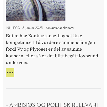
r
t
N
a
N
o
n
B
g
A
s
e
N
INNLEGG
3. januar 2025
Konkurranseøkonomi
e
t
K
Enten har Konkurransetilsynet ikke
K
–
O
kompetanse til å vurdere sammenslåingen
k
N
fordi Vy og Flytoget er del av samme
a
K
konsern, eller så er det blitt begått lovbrudd
U
n
underveis.
R
K
R
o
A
V
n
N
Y
S
+
k
E
F
u
L
r
Y
– AMBISIØS OG POLITISK RELEVANT
r
T