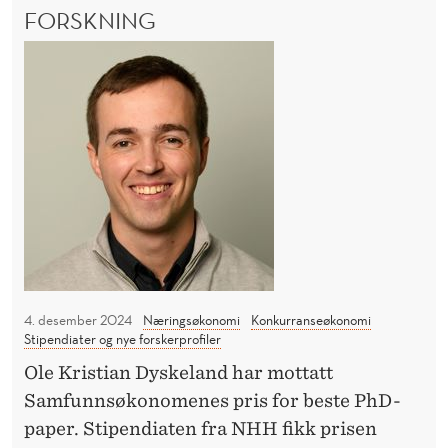
O
FORSKNING
a
G
n
–
E
s
T
A
–
e
m
K
t
b
A
i
i
N
l
K
s
O
s
i
N
y
ø
K
n
U
s
e
R
o
R
4. desember 2024
Næringsøkonomi
Konkurranseøkonomi
t
g
Stipendiater og nye forskerprofiler
A
g
p
N
Ole Kristian Dyskeland har mottatt
r
S
o
Samfunnsøkonomenes pris for beste PhD-
E
i
l
paper. Stipendiaten fra NHH fikk prisen
T
p
i