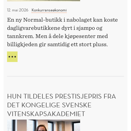
Y
r
K
12. mai 2026
Konkurranseøkonomi
N
K
En ny Normal-butikk i nabolaget kan koste
o
V
dagligvarebutikkene dyrt i sjampo og
E
r
D
tannkrem. Men å dele kjøpesenter med
m
N
billigkjeden gir samtidig ett stort pluss.
a
H
l
H
S
s
L
I
e
K
g
S
i
P
HUN TILDELES PRESTISJEPRIS FRA
n
I
S
DET KONGELIGE SVENSKE
n
E
p
VITENSKAPSAKADEMIET
R
å
N
H
O
K