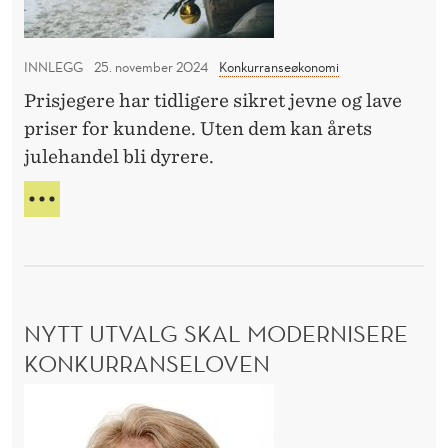
R
p
k
E
r
n
L
INNLEGG
25. november 2024
Konkurranseøkonomi
i
i
E
Prisjegere har tidligere sikret jevne og lave
s
n
V
priser for kundene. Uten dem kan årets
A
j
g
N
julehandel bli dyrere.
e
T
g
F
F
e
O
R
R
A
r
S
V
e
K
Æ
k
N
R
NYTT UTVALG SKAL MODERNISERE
I
a
A
N
V
KONKURRANSELOVEN
n
G
P
g
N
R
i
I
y
S
d