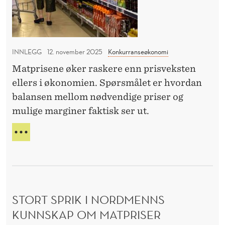
k
D
k
o
Å
u
R
s
n
L
t
I
INNLEGG
12. november 2025
Konkurranseøkonomi
d
e
G
Matprisene øker raskere enn prisveksten
e
r
N
ellers i økonomien. Spørsmålet er hvordan
n
Y
m
T
balansen mellom nødvendige priser og
e
e
T
mulige marginer faktisk ser ut.
r
F
e
O
N
R
n
Å
K
R
n
U
M
a
N
A
D
l
T
E
STORT SPRIK I NORDMENNS
K
t
N
O
KUNNSKAP OM MATPRISER
a
E
S