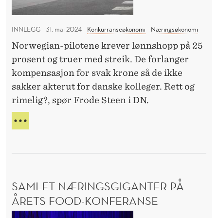
E
e
N
«
INNLEGG
31. mai 2024
Konkurranseøkonomi
Næringsøkonomi
K
Norwegian-pilotene krever lønnshopp på 25
j
prosent og truer med streik. De forlanger
o
kompensasjon for svak krone så de ikke
s
sakker akterut for danske kolleger. Rett og
-
rimelig?, spør Frode Steen i DN.
f
a
M
s
Å
V
t
I
»
S
i
I
SAMLET NÆRINGSGIGANTER PÅ
g
T
T
ÅRETS FOOD-KONFERANSE
j
E
e
S
«