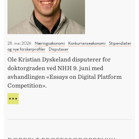
K
a
n
O
d
N
l
O
i
28. mai 2026
Næringsøkonomi
Konkurranseøkonomi
Stipendiater
n
M
og nye forskerprofiler
Disputaser
g
I
Ole Kristian Dyskeland disputerer for
:
doktorgraden ved NHH 9. juni med
A
K
avhandlingen «Essays on Digital Platform
R
o
Competition».
n
T
N
k
I
Y
u
A
K
r
V
r
H
K
A
a