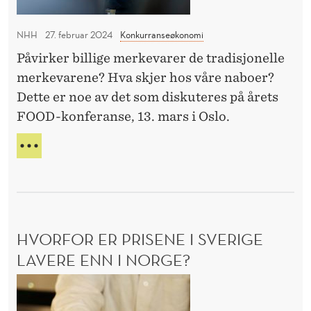
r
P
k
e
Å
NHH
27. februar 2024
Konkurranseøkonomi
o
t
Å
n
Påvirker billige merkevarer de tradisjonelle
R
s
E
f
merkevarene? Hva skjer hos våre naboer?
v
T
e
Dette er noe av det som diskuteres på årets
i
S
r
FOOD-konferanse, 13. mars i Oslo.
F
k
a
O
t
D
O
n
i
E
D
s
L
g
-
e
T
K
s
A
O
t
P
N
HVORFOR ER PRISENE I SVERIGE
e
Å
F
Å
LAVERE ENN I NORGE?
k
E
R
R
o
H
E
A
n
T
v
N