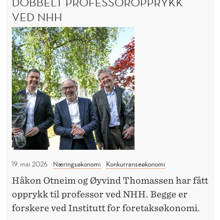
DOBBELT PROFESSOROPPRYKK
E
N
n
D
VED NHH
L
s
L
D
e
I
A
N
o
i
R
G
b
d
:
K
b
i
K
e
O
g
I
N
l
i
V
K
t
t
U
p
a
R
R
r
l
A
o
e
N
19. mai 2026
Næringsøkonomi
Konkurranseøkonomi
f
m
S
Håkon Otneim og Øyvind Thomassen har fått
e
a
E
opprykk til professor ved NHH. Begge er
I
s
r
D
forskere ved Institutt for foretaksøkonomi.
s
k
I