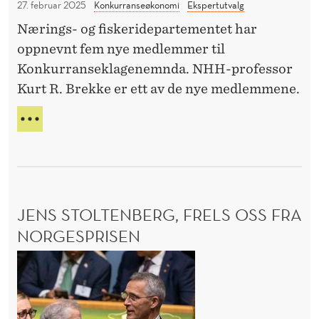
U
27. februar 2025
Konkurranseøkonomi
Ekspertutvalg
t
e
N
p
Nærings- og fiskeridepartementet har
m
N
r
oppnevnt fem nye medlemmer til
S
i
K
i
Konkurranseklagenemnda. NHH-professor
K
A
s
Kurt R. Brekke er ett av de nye medlemmene.
o
P
e
n
O
B
r
M
k
R
M
E
u
A
K
r
T
K
P
r
E
R
JENS STOLTENBERG, FRELS OSS FRA
a
M
I
E
NORGESPRISEN
n
S
D
s
E
J
L
R
e
E
e
M
k
n
I
l