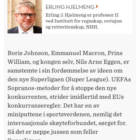
»
ERLING HJELMENG
–
Erling J. Hjelmeng er professor II
ved Institutt for regnskap, revisjon
M
og rettsvitenskap, NHH.
E
N
Boris Johnson, Emmanuel Macron, Prins
I
William, og kongen selv, Nils Arne Eggen, er
K
samstemte i sin fordømmelse av ideen om
den nye Superligaen (Super League). UEFAs
K
Sopranos-metoder for å stoppe den nye
E
konkurrenten, strider imidlertid med EUs
I
konkurranseregler. Det har en av
miniputtene i sportsverdenen, nemlig det
S
internasjonale skøyteforbundet, sørget for.
U
Så det er neppe jussen som feller