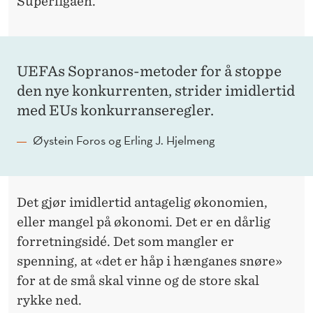
P
Superligaen.
E
R
UEFAs Sopranos-metoder for å stoppe
L
den nye konkurrenten, strider imidlertid
I
med EUs konkurranseregler.
G
Øystein Foros og Erling J. Hjelmeng
A
E
Det gjør imidlertid antagelig økonomien,
N
eller mangel på økonomi. Det er en dårlig
forretningsidé. Det som mangler er
spenning, at «det er håp i hænganes snøre»
for at de små skal vinne og de store skal
rykke ned.