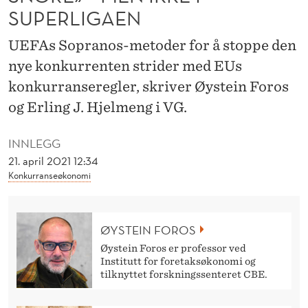
H
SUPERLIGAEN
A
UEFAs Sopranos-metoder for å stoppe den
N
nye konkurrenten strider med EUs
G
konkurranseregler, skriver Øystein Foros
I
og Erling J. Hjelmeng i VG.
N
INNLEGG
G
21. april 2021 12:34
Konkurranseøkonomi
S
N
ØYSTEIN FOROS
O
Øystein Foros er professor ved
R
Institutt for foretaksøkonomi og
tilknyttet forskningssenteret CBE.
E