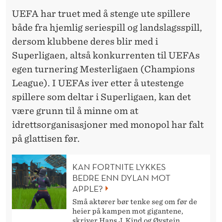
UEFA har truet med å stenge ute spillere
både fra hjemlig seriespill og landslagsspill,
dersom klubbene deres blir med i
Superligaen, altså konkurrenten til UEFAs
egen turnering Mesterligaen (Champions
League). I UEFAs iver etter å utestenge
spillere som deltar i Superligaen, kan det
være grunn til å minne om at
idrettsorganisasjoner med monopol har falt
på glattisen før.
KAN FORTNITE LYKKES
BEDRE ENN DYLAN MOT
APPLE?
Små aktører bør tenke seg om før de
heier på kampen mot gigantene,
skriver Hans J. Kind og Øystein