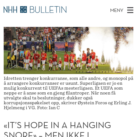
«
MENY
I
H
NO
TIL NHH.NO
S
T
O
Ø
K
Stipendiater og nye forskerprofiler
V
I
’
N
E
Disputaser
E
S
T
T
D
Ekspertutvalg
S
H
T
M
E
Om Bulletin
D
O
E
E
T
Idretten trenger konkurranse, som alle andre, og monopol på
N
P
å arrangere konkurranser er usunt. Superligaen er jo en
mulig konkurrent til UEFAs mesterligaen. Et UEFA som
Y
E
neppe er å anse som en gjeng filantroper. Når noen få
utvalgte skal ta beslutninger, dukker også
korrupsjonsspøkelset opp, skriver Øystein Foros og Erling J.
I
Hjelmeng i VG. Foto: Ian C
N
«IT’S HOPE IN A HANGING
A
SNORE» – MEN IKKE I