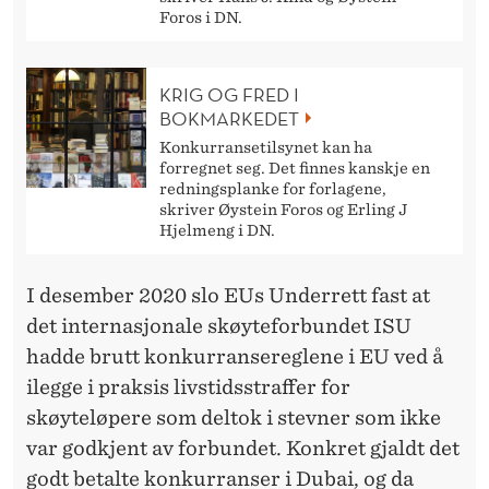
Foros i DN.
KRIG OG FRED I
BOKMARKEDET
Konkurransetilsynet kan ha
forregnet seg. Det finnes kanskje en
redningsplanke for forlagene,
skriver Øystein Foros og Erling J
Hjelmeng i DN.
I desember 2020 slo EUs Underrett fast at
det internasjonale skøyteforbundet ISU
hadde brutt konkurransereglene i EU ved å
ilegge i praksis livstidsstraffer for
skøyteløpere som deltok i stevner som ikke
var godkjent av forbundet. Konkret gjaldt det
godt betalte konkurranser i Dubai, og da