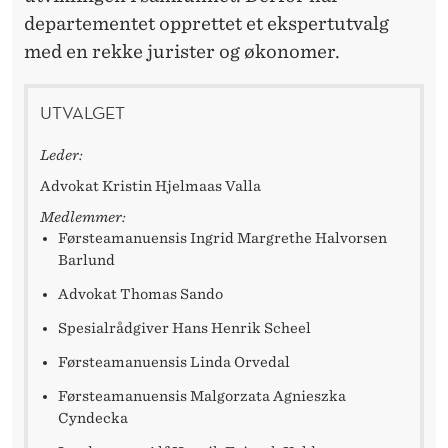
E
departementet opprettet et ekspertutvalg
K
med en rekke jurister og økonomer.
O
UTVALGET
N
K
Leder:
U
Advokat Kristin Hjelmaas Valla
Medlemmer:
R
Førsteamanuensis Ingrid Margrethe Halvorsen
R
Barlund
Advokat Thomas Sando
A
Spesialrådgiver Hans Henrik Scheel
N
Førsteamanuensis Linda Orvedal
S
Førsteamanuensis Malgorzata Agnieszka
E
Cyndecka