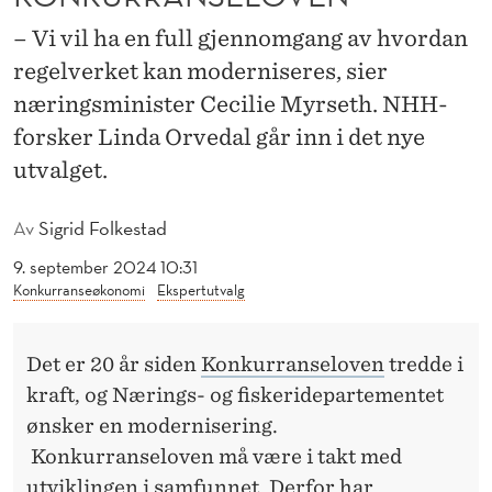
A
– Vi vil ha en full gjennomgang av hvordan
L
regelverket kan moderniseres, sier
M
næringsminister Cecilie Myrseth. NHH-
O
forsker Linda Orvedal går inn i det nye
utvalget.
D
E
Av
Sigrid Folkestad
R
9. september 2024 10:31
N
Konkurranseøkonomi
Ekspertutvalg
I
Det er 20 år siden
Konkurranseloven
tredde i
S
kraft, og Nærings- og fiskeridepartementet
E
ønsker en modernisering.
R
Konkurranseloven må være i takt med
utviklingen i samfunnet. Derfor har