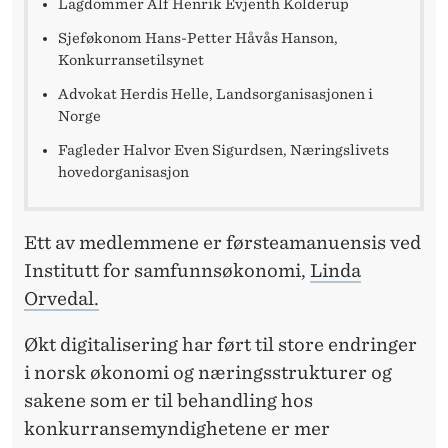
L
Lagdommer Alf Henrik Evjenth Kolderup
O
Sjeføkonom Hans-Petter Håvås Hanson,
Konkurransetilsynet
V
Advokat Herdis Helle, Landsorganisasjonen i
E
Norge
N
Fagleder Halvor Even Sigurdsen, Næringslivets
hovedorganisasjon
Ett av medlemmene er førsteamanuensis ved
Institutt for samfunnsøkonomi,
Linda
Orvedal.
Økt digitalisering har ført til store endringer
i norsk økonomi og næringsstrukturer og
sakene som er til behandling hos
konkurransemyndighetene er mer