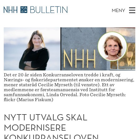
N
MENY
Y
H
NO
EN
TIL NHH.NO
S
T
O
Ø
K
Stipendiater og nye forskerprofiler
V
I
T
N
E
Disputaser
E
U
T
T
D
Ekspertutvalg
S
T
T
M
E
Om Bulletin
D
V
E
Det er 20 år siden Konkurranseloven tredde i kraft, og
E
T
Nærings- og fiskeridepartementet ønsker en modernisering,
N
A
mener statsråd Cecilie Myrseth (til venstre). Ett av
medlemmene er førsteamanuensis ved Institutt for
Y
L
samfunnsøkonomi, Linda Orvedal. Foto Cecilie Myrseth:
flickr (Marius Fiskum)
G
NYTT UTVALG SKAL
S
MODERNISERE
K
KONKURRANSELOVEN