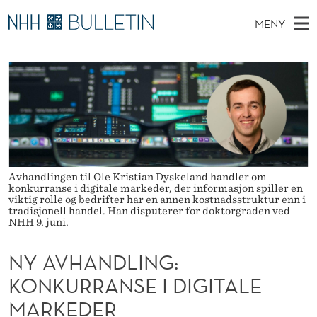
N
MENY
Y
H
NO
EN
TIL NHH.NO
S
A
O
Ø
K
Stipendiater og nye forskerprofiler
V
I
V
N
E
Disputaser
E
H
T
T
D
Ekspertutvalg
S
A
T
M
E
Om Bulletin
D
N
E
E
Avhandlingen til Ole Kristian Dyskeland handler om
T
N
D
konkurranse i digitale markeder, der informasjon spiller en
viktig rolle og bedrifter har en annen kostnadsstruktur enn i
Y
tradisjonell handel. Han disputerer for doktorgraden ved
L
NHH 9. juni.
I
NY AVHANDLING:
N
KONKURRANSE I DIGITALE
G
MARKEDER