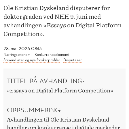
:
Ole Kristian Dyskeland disputerer for
K
doktorgraden ved NHH 9. juni med
O
avhandlingen «Essays on Digital Platform
N
Competition».
K
28. mai 2026 08:13
U
Næringsøkonomi
Konkurranseøkonomi
Stipendiater og nye forskerprofiler
Disputaser
R
R
TITTEL PÅ AVHANDLING:
A
«Essays on Digital Platform Competition»
N
S
OPPSUMMERING:
E
Avhandlingen til Ole Kristian Dyskeland
handler om konkurranse i digitale markeder,