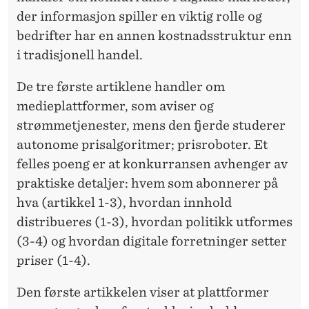
I
der informasjon spiller en viktig rolle og
D
bedrifter har en annen kostnadsstruktur enn
I
i tradisjonell handel.
G
De tre første artiklene handler om
I
medieplattformer, som aviser og
strømmetjenester, mens den fjerde studerer
T
autonome prisalgoritmer; prisroboter. Et
A
felles poeng er at konkurransen avhenger av
L
praktiske detaljer: hvem som abonnerer på
hva (artikkel 1-3), hvordan innhold
E
distribueres (1-3), hvordan politikk utformes
M
(3-4) og hvordan digitale forretninger setter
A
priser (1-4).
R
Den første artikkelen viser at plattformer