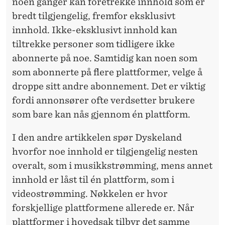
K
noen ganger kan foretrekke innhold som er
bredt tilgjengelig, fremfor eksklusivt
E
innhold. Ikke-eksklusivt innhold kan
D
tiltrekke personer som tidligere ikke
E
abonnerte på noe. Samtidig kan noen som
som abonnerte på flere plattformer, velge å
R
droppe sitt andre abonnement. Det er viktig
fordi annonsører ofte verdsetter brukere
som bare kan nås gjennom én plattform.
I den andre artikkelen spør Dyskeland
hvorfor noe innhold er tilgjengelig nesten
overalt, som i musikkstrømming, mens annet
innhold er låst til én plattform, som i
videostrømming. Nøkkelen er hvor
forskjellige plattformene allerede er. Når
plattformer i hovedsak tilbyr det samme