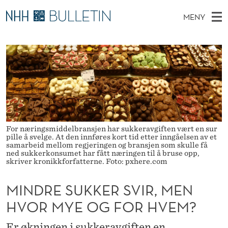
M
MENY
I
H
NO
EN
TIL NHH.NO
S
N
O
Ø
K
Stipendiater og nye forskerprofiler
V
I
D
N
E
Disputaser
E
R
T
T
D
Ekspertutvalg
S
E
T
M
E
Om Bulletin
D
S
E
E
For næringsmiddelbransjen har sukkeravgiften vært en sur
T
N
U
pille å svelge. At den innføres kort tid etter inngåelsen av et
samarbeid mellom regjeringen og bransjen som skulle få
Y
ned sukkerkonsumet har fått næringen til å bruse opp,
K
skriver kronikkforfatterne. Foto: pxhere.com
K
MINDRE SUKKER SVIR, MEN
E
HVOR MYE OG FOR HVEM?
R
Er økningen i sukkeravgiften en