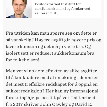
M
Postdoktor ved Institutt for
Y
samfunnsøkonomi og forsker ved
senteret CBE.
E
O
Fra utsiden kan man spørre seg om dette er
G
så vanskelig? Høyere avgift gir høyere pris og
F
lavere konsum og det må jo være bra. Og
isolert sett er redusert sukkerkonsum bra
O
for folkehelsen!
R
Men vet vi nok om effekten av slike avgifter
H
til å konkludere med at en økning i denne er
V
det mest treffsikre redskapet for å oppnå en
E
sukkerreduksjon? Her kan ny internasjonal
M
forskning hjelpe oss litt på vei. I sitt arbeid
fra 2017 skriver John Cawley og David E.