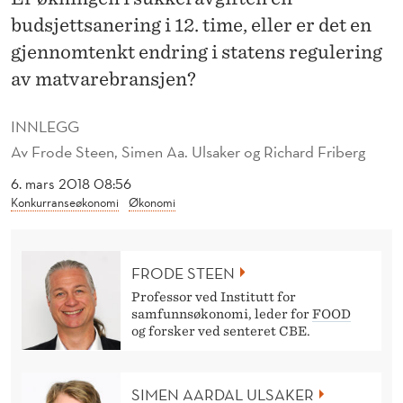
S
budsjettsanering i 12. time, eller er det en
V
gjennomtenkt endring i statens regulering
I
av matvarebransjen?
R
INNLEGG
,
Av
Frode Steen, Simen Aa. Ulsaker og Richard Friberg
M
6. mars 2018 08:56
Konkurranseøkonomi
Økonomi
E
N
H
FRODE STEEN
Professor ved Institutt for
V
samfunnsøkonomi, leder for
FOOD
og forsker ved senteret CBE.
O
R
SIMEN AARDAL ULSAKER