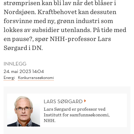
E
strømprisen kan bli lav når det blåser i
Nordsjøen. Kraftbehovet kan dessuten
N
forsvinne med ny, grønn industri som
H
lokkes av subsidier utenlands. På tide med
V
en pause?, spør NHH-professor Lars
E
Sørgard i DN.
R
INNLEGG
P
24. mai 2023 14:04
Energi
Konkurranseøkonomi
R
I
LARS SØRGARD
S
Lars Sørgard er professor ved
?
Institutt for samfunnsøkonomi,
NHH.