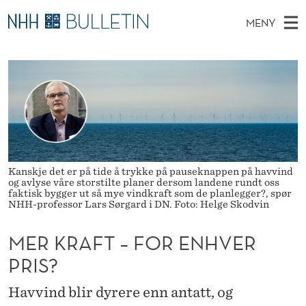
M
MENY
E
H
NO
TIL NHH.NO
S
R
O
Ø
K
Stipendiater og nye forskerprofiler
V
I
K
N
E
Disputaser
E
R
T
T
D
Ekspertutvalg
S
A
T
M
E
Om Bulletin
D
F
E
E
Kanskje det er på tide å trykke på pauseknappen på havvind
T
N
T
og avlyse våre storstilte planer dersom landene rundt oss
faktisk bygger ut så mye vindkraft som de planlegger?, spør
Y
NHH-professor Lars Sørgard i DN. Foto: Helge Skodvin
–
F
MER KRAFT – FOR ENHVER
O
PRIS?
R
Havvind blir dyrere enn antatt, og