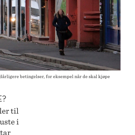
dårligere betingelser, for eksempel når de skal kjøpe
E?
er til
uste i
tar