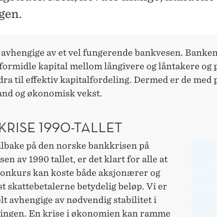
gen.
e avhengige av et vel fungerende bankvesen. Banken
 formidle kapital mellom långivere og låntakere og 
ra til effektiv kapitalfordeling. Dermed er de med p
tand og økonomisk vekst.
RISE 1990-TALLET
tilbake på den norske bankkrisen på
en av 1990 tallet, er det klart for alle at
onkurs kan koste både aksjonærer og
t skattebetalerne betydelig beløp. Vi er
lt avhengige av nødvendig stabilitet i
ngen. En krise i økonomien kan ramme