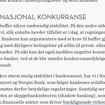
ske konkurransemyndigheter og sentralbanker.
RNASJONAL KONKURRANSE
uffer sikrer nødvendig stabilitet. På den andre si
vi, slik enkelte hevder tilfellet er i dag, at regningen
 Bankene kan argumentere med at krav til buffer gj
 med dårligere betingelser på utlån til privat- elle
kunder. På sikt kan det også medføre negative kons
ke banker, ved at de blir mindre konkurransedyktig
onalt.
ikre størst mulig stabilitet i bankvesenet, har vi i N
synet og Norges Bank, som følger bankenes solidit
øter derfor betydelige reguleringer. Samtidig ser
ten av skyggebanksektoren (shadow banking), som
n finansielle sektor som driver
banklignende virks