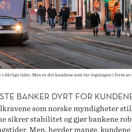
i dårlige tider. Men er det kundene som tar regningen i form av 
STE BANKER DYRT FOR KUNDEN
lkravene som norske myndigheter still
e sikrer stabilitet og gjør bankene rob
gstider. Men, hevder mange, kundene 