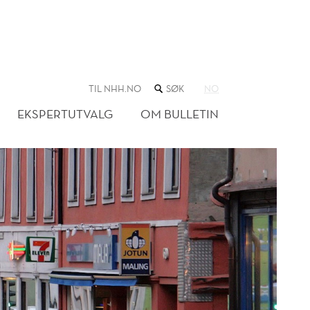
SØK
TIL NHH.NO
NO
I
NETTSTEDET
EKSPERTUTVALG
OM BULLETIN