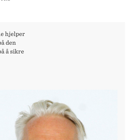
e hjelper
på den
å å sikre