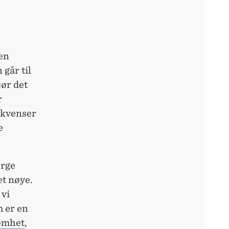
den
 går til
ør det
r
ekvenser
e
orge
et nøye.
 vi
 er en
omhet
,