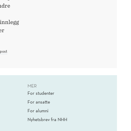
ndre
 innlegg
er
post
MER
For studenter
For ansatte
For alumni
Nyhetsbrev fra NHH