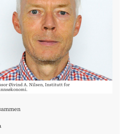
sor Øivind A. Nilsen, Institutt for
nnsøkonomi.
t sammen
a