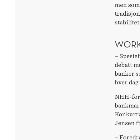
men som 
tradisjo
stabilite
WORK
– Spesiel
debatt m
banker s
hver dag
NHH-fors
bankmark
Konkurra
Jensen f
– Foredr