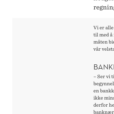
regnin
Vi er all
til med å
måten bid
vår vels
BANKK
– Ser vi 
begynnels
en bankk
ikke mins
derfor he
banknæri