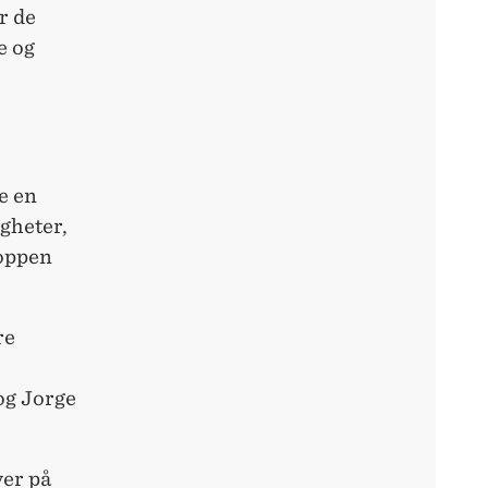
r de
e og
re en
gheter,
oppen
re
og Jorge
ver på