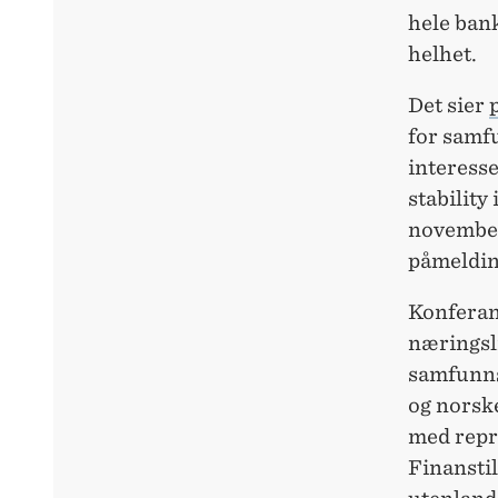
hele ban
helhet.
Det sier
for samf
interess
stability
november
påmeldin
Konferan
næringsli
samfunns
og norsk
med repr
Finansti