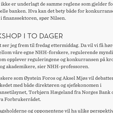
ikke er underlagt de samme reglene som gjelder fo
nelle banken. Hva kan det bety både for konkurrans
t i finanssektoren, spør Nilsen.
SHOP I TO DAGER
t ser jeg frem til fredag ettermiddag. Da vil vi få hø
ellom våre egne NHH-forskere, regulerende myndi
om opplever reguleringene og konkurransen på kr
 og akademikere, sier NHH-professoren.
kere som Øystein Foros og Aksel Mjøs vil debatte
edet med både direktøren og sjeføkonomen i
nsetilsynet, Torbjørn Hægeland fra Norges Bank 
ra Forbrukerrådet.
agsholderne og opponentene vil ha ulike perspekti