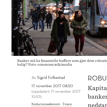
Banker må ha finansielle buffere som gjør dem robuste 
bolig? Foto: commons.wikimedia
ROBU
Av
Sigrid Folkestad
17. november 2017 08:50
Kapita
(oppdatert: 17. november 2017
banken
10:53)
Konkurranseøkonomi
Finans
nedgan