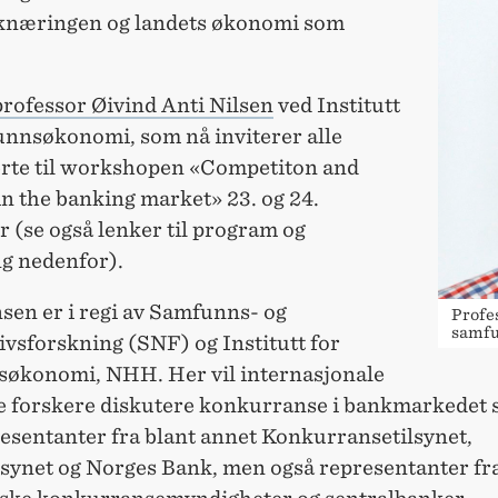
knæringen og landets økonomi som
professor Øivind Anti Nilsen
ved Institutt
unnsøkonomi, som nå inviterer alle
erte til workshopen «Competiton and
 in the banking market» 23. og 24.
 (se også lenker til program og
g nedenfor).
sen er i regi av Samfunns- og
Profes
samfu
vsforskning (SNF) og Institutt for
økonomi, NHH. Her vil internasjonale
e forskere diskutere konkurranse i bankmarkede
esentanter fra blant annet Konkurransetilsynet,
lsynet og Norges Bank, men også representanter fr