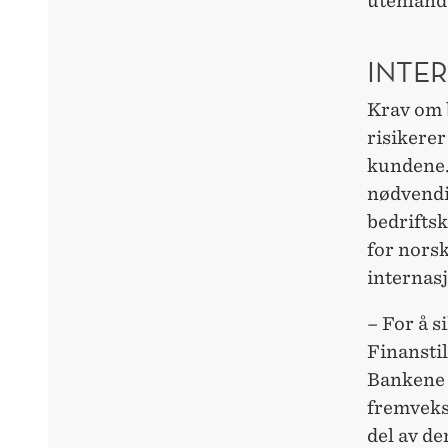
utenland
INTE
Krav om b
risikerer 
kundene.
nødvendig
bedrifts
for nors
internasj
– For å s
Finanstil
Bankene m
fremveks
del av de