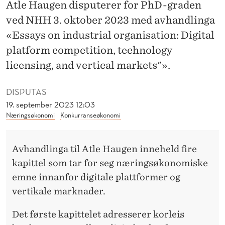
I
Atle Haugen disputerer for PhD-graden
ved NHH 3. oktober 2023 med avhandlinga
T
«Essays on industrial organisation: Digital
A
platform competition, technology
L
licensing, and vertical markets"».
E
DISPUTAS
P
19. september 2023 12:03
L
Næringsøkonomi
Konkurranseøkonomi
A
Avhandlinga til Atle Haugen inneheld fire
T
kapittel som tar for seg næringsøkonomiske
T
emne innanfor digitale plattformer og
F
vertikale marknader.
O
Det første kapittelet adresserer korleis