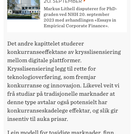
A
20. SEPTEMBER
Markus Lithell disputerer for PhD-
L
graden ved NHH 20. september
2023 med avhandlingen «Essays in
E
Empirical Corporate Finance».
M
Det andre kapittelet studerer
A
konkurranseeffektane av krysslisensiering
R
mellom digitale plattformer.
K
Krysslisensiering legg til rette for
N
teknologioverføring, som fremjar
konkurranse og innovasjon. Likevel veit vi
A
frå studiar på tradisjonelle marknader at
D
denne type avtalar også potensielt har
E
konkurranseskadelege effektar, og slik gir
insentiv til auka prisar.
R
I ein modell for tosidige marknader, finn