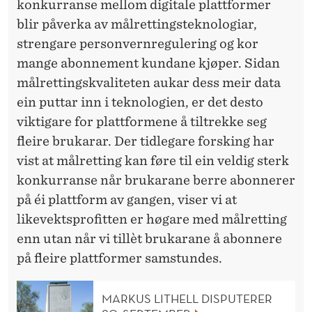
R
konkurranse mellom digitale plattformer
blir påverka av målrettingsteknologiar,
M
strengare personvernregulering og kor
E
mange abonnement kundane kjøper. Sidan
R
målrettingskvaliteten aukar dess meir data
ein puttar inn i teknologien, er det desto
O
viktigare for plattformene å tiltrekke seg
G
fleire brukarar. Der tidlegare forsking har
V
vist at målretting kan føre til ein veldig sterk
konkurranse når brukarane berre abonnerer
E
på éi plattform av gangen, viser vi at
R
likevektsprofitten er høgare med målretting
T
enn utan når vi tillèt brukarane å abonnere
på fleire plattformer samstundes.
I
K
MARKUS LITHELL DISPUTERER