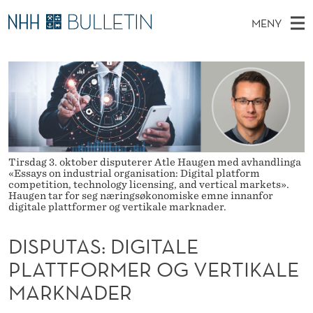
D
MENY
I
H
NO
EN
TIL NHH.NO
S
S
O
Ø
K
Stipendiater og nye forskerprofiler
V
I
P
N
E
Disputaser
E
U
T
T
D
Ekspertutvalg
S
T
T
M
E
Om Bulletin
D
A
E
Tirsdag 3. oktober disputerer Atle Haugen med avhandlinga
E
«Essays on industrial organisation: Digital platform
T
N
competition, technology licensing, and vertical markets».
S
Haugen tar for seg næringsøkonomiske emne innanfor
Y
digitale plattformer og vertikale marknader.
:
D
DISPUTAS: DIGITALE
PLATTFORMER OG VERTIKALE
I
MARKNADER
G