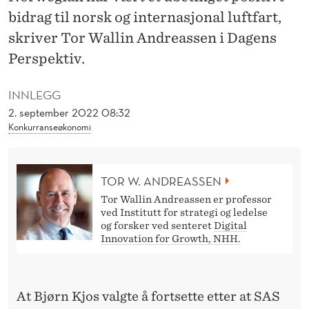
D
bidrag til norsk og internasjonal luftfart,
D
skriver Tor Wallin Andreassen i Dagens
A
Perspektiv.
G
INNLEGG
E
2. september 2022 08:32
Konkurranseøkonomi
N
O
TOR W. ANDREASSEN
G
Tor Wallin Andreassen er professor
2
ved Institutt for strategi og ledelse
og forsker ved senteret
Digital
0
Innovation for Growth, NHH.
N
Y
At Bjørn Kjos valgte å fortsette etter at SAS