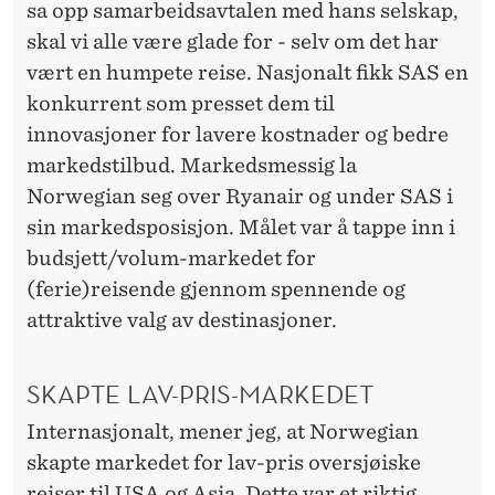
E
sa opp samarbeidsavtalen med hans selskap,
skal vi alle være glade for - selv om det har
Å
vært en humpete reise. Nasjonalt fikk SAS en
R
konkurrent som presset dem til
,
innovasjoner for lavere kostnader og bedre
N
markedstilbud. Markedsmessig la
Norwegian seg over Ryanair og under SAS i
O
sin markedsposisjon. Målet var å tappe inn i
R
budsjett/volum-markedet for
W
(ferie)reisende gjennom spennende og
attraktive valg av destinasjoner.
E
G
SKAPTE LAV-PRIS-MARKEDET
I
Internasjonalt, mener jeg, at Norwegian
A
skapte markedet for lav-pris oversjøiske
reiser til USA og Asia. Dette var et riktig