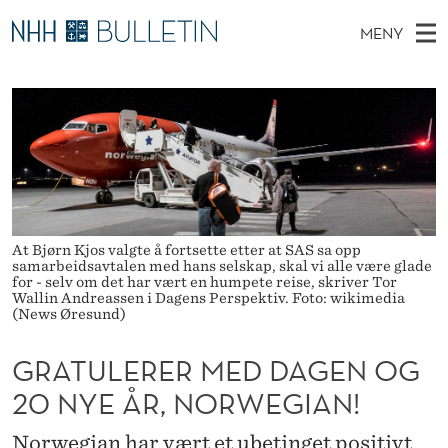
G
MENY
R
H
NO
TIL NHH.NO
S
A
O
Ø
K
Stipendiater og nye forskerprofiler
V
I
T
N
E
Disputaser
E
U
T
T
D
Ekspertutvalg
S
L
T
M
E
Om Bulletin
D
E
E
E
At Bjørn Kjos valgte å fortsette etter at SAS sa opp
T
N
R
samarbeidsavtalen med hans selskap, skal vi alle være glade
for - selv om det har vært en humpete reise, skriver Tor
Y
Wallin Andreassen i Dagens Perspektiv. Foto: wikimedia
E
(News Øresund)
R
GRATULERER MED DAGEN OG
M
20 NYE ÅR, NORWEGIAN!
E
Norwegian har vært et ubetinget positivt