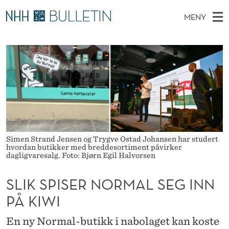
S
MENY
L
H
NO
TIL NHH.NO
S
I
O
Ø
K
Stipendiater og nye forskerprofiler
V
I
K
N
E
Disputaser
E
S
T
T
D
Ekspertutvalg
S
P
T
M
E
Om Bulletin
D
I
E
E
T
N
S
Simen Strand Jensen og Trygve Ostad Johansen har studert
hvordan butikker med breddesortiment påvirker
Y
E
dagligvaresalg. Foto: Bjørn Egil Halvorsen
R
SLIK SPISER NORMAL SEG INN
N
PÅ KIWI
O
En ny Normal-butikk i nabolaget kan koste