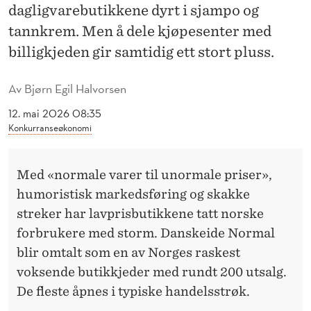
R
dagligvarebutikkene dyrt i sjampo og
M
tannkrem. Men å dele kjøpesenter med
billigkjeden gir samtidig ett stort pluss.
A
L
Av
Bjørn Egil Halvorsen
S
12. mai 2026 08:35
Konkurranseøkonomi
E
G
Med «normale varer til unormale priser»,
I
humoristisk markedsføring og skakke
N
streker har lavprisbutikkene tatt norske
forbrukere med storm. Danskeide Normal
N
blir omtalt som en av Norges raskest
P
voksende butikkjeder med rundt 200 utsalg.
Å
De fleste åpnes i typiske handelsstrøk.