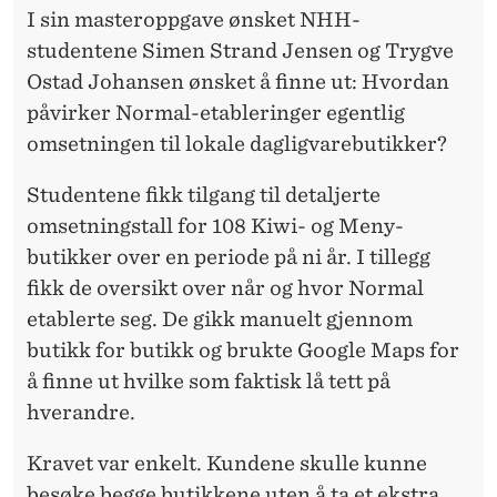
K
I sin masteroppgave ønsket NHH-
I
studentene Simen Strand Jensen og Trygve
Ostad Johansen ønsket å finne ut: Hvordan
W
påvirker Normal-etableringer egentlig
I
omsetningen til lokale dagligvarebutikker?
Studentene fikk tilgang til detaljerte
omsetningstall for 108 Kiwi- og Meny-
butikker over en periode på ni år. I tillegg
fikk de oversikt over når og hvor Normal
etablerte seg. De gikk manuelt gjennom
butikk for butikk og brukte Google Maps for
å finne ut hvilke som faktisk lå tett på
hverandre.
Kravet var enkelt. Kundene skulle kunne
besøke begge butikkene uten å ta et ekstra