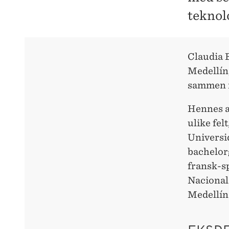
teknol
Claudia E
Medellín
sammen m
Hennes a
ulike fel
Universi
bachelor
fransk-s
Nacional
Medellín