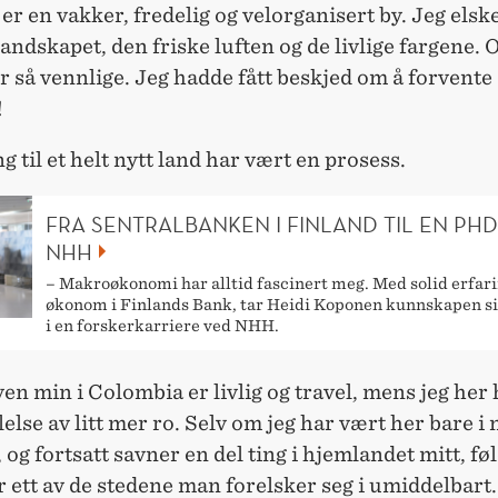
er en vakker, fredelig og velorganisert by. Jeg elsk
 landskapet, den friske luften og de livlige fargene. O
r så vennlige. Jeg hadde fått beskjed om å forvente
!
g til et helt nytt land har vært en prosess.
FRA SENTRALBANKEN I FINLAND TIL EN PH
NHH
– Makroøkonomi har alltid fascinert meg. Med solid erfar
økonom i Finlands Bank, tar Heidi Koponen kunnskapen si
i en forskerkarriere ved NHH.
n min i Colombia er livlig og travel, mens jeg her 
ølelse av litt mer ro. Selv om jeg har vært her bare i
og fortsatt savner en del ting i hjemlandet mitt, føl
 ett av de stedene man forelsker seg i umiddelbart.