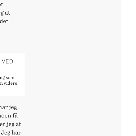
er
g at
 det
D VED
ing som
n videre
har jeg
 noen få
er jeg at
 Jeg har