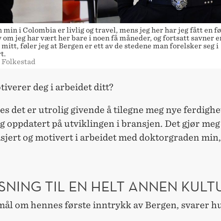
in i Colombia er livlig og travel, mens jeg her har jeg fått en føl
 om jeg har vært her bare i noen få måneder, og fortsatt savner en
mitt, føler jeg at Bergen er ett av de stedene man forelsker seg i
t.
d Folkestad
iverer deg i arbeidet ditt?
es det er utrolig givende å tilegne meg nye ferdighe
 oppdatert på utviklingen i bransjen. Det gjør me
jert og motivert i arbeidet med doktorgraden min,
SNING TIL EN HELT ANNEN KULT
mål om hennes første inntrykk av Bergen, svarer h