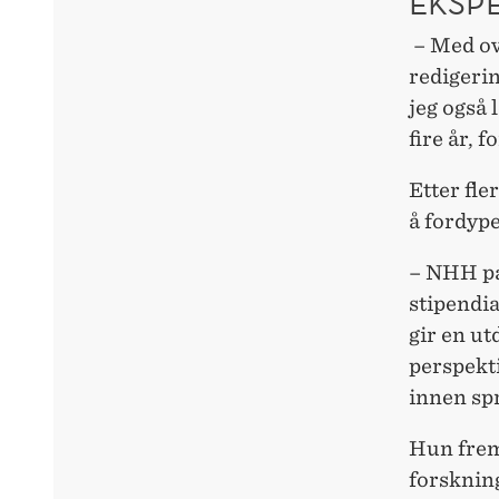
EKSP
– Med ove
redigerin
jeg også 
fire år, f
Etter fle
å fordyp
– NHH pas
stipendia
gir en ut
perspekt
innen spr
Hun fre
forsknin