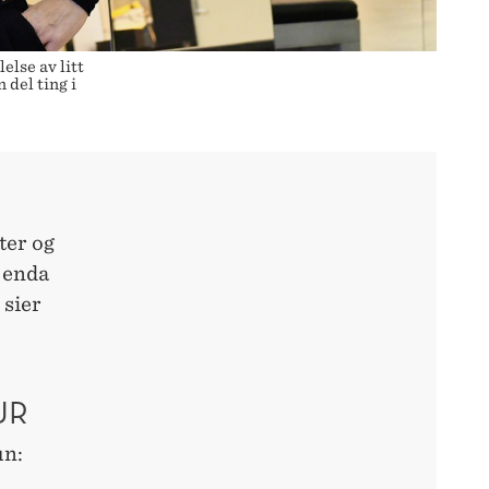
else av litt
 del ting i
ter og
g enda
 sier
UR
un: