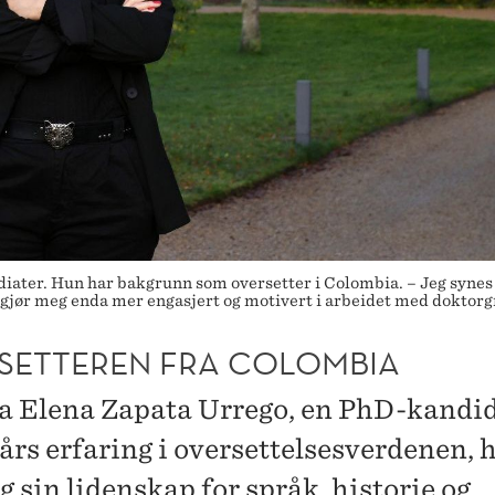
ater. Hun har bakgrunn som oversetter i Colombia. – Jeg synes d
 gjør meg enda mer engasjert og motivert i arbeidet med doktorg
SETTEREN FRA COLOMBIA
a Elena Zapata Urrego, en PhD-kandi
års erfaring i oversettelsesverdenen, h
 sin lidenskap for språk, historie og