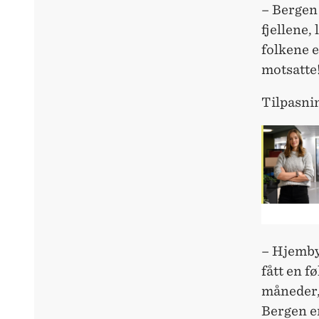
– Bergen 
fjellene,
folkene e
motsatte
Tilpasnin
– Hjembye
fått en f
måneder, 
Bergen er