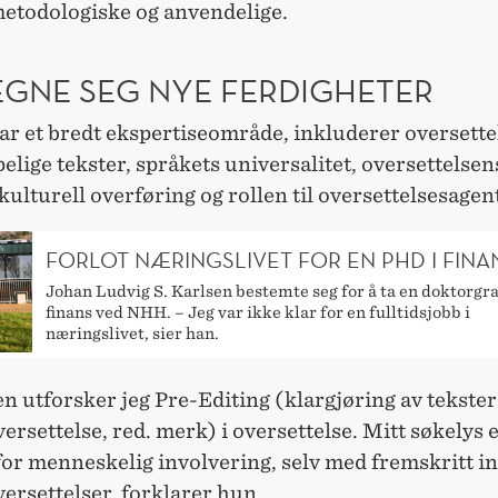
metodologiske og anvendelige.
LEGNE SEG NYE FERDIGHETER
ar et bredt ekspertiseområde, inkluderer oversette
elige tekster, språkets universalitet, oversettelsen
 kulturell overføring og rollen til oversettelsesagen
FORLOT NÆRINGSLIVET FOR EN PHD I FINA
Johan Ludvig S. Karlsen bestemte seg for å ta en doktorgra
finans ved NHH. – Jeg var ikke klar for en fulltidsjobb i
næringslivet, sier han.
en utforsker jeg Pre-Editing (klargjøring av tekster
rsettelse, red. merk) i oversettelse. Mitt søkelys e
for menneskelig involvering, selv med fremskritt i
ersettelser, forklarer hun.