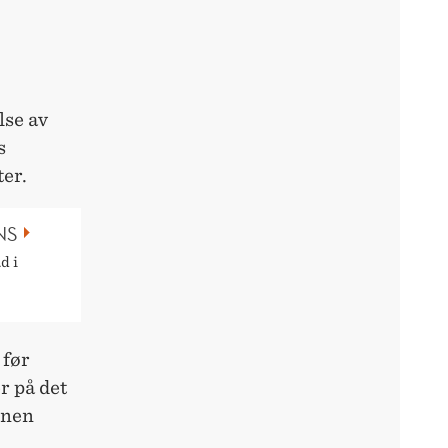
lse av
s
ter.
NS
d i
 før
r på det
nnen