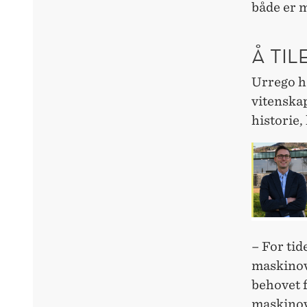
både er 
Å TI
Urrego h
vitenskap
historie,
– For tid
maskinove
behovet 
maskinov