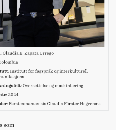
n
: Claudia E. Zapata Urrego
 Colombia
tutt
: Institutt for fagspråk og interkulturell
unikasjons
kningsfelt
: Oversettelse og maskinlæring
nte
: 2024
eder
: Førsteamanuensis Claudia Förster Hegrenæs
rs som