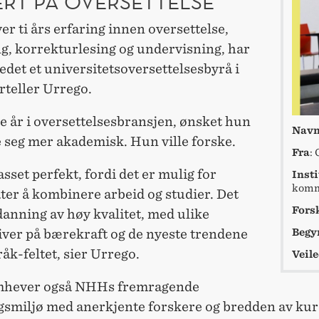
ERT PÅ OVERSETTELSE
r ti års erfaring innen oversettelse,
g, korrekturlesing og undervisning, har
ledet et universitetsoversettelsesbyrå i
orteller Urrego.
re år i oversettelsesbransjen, ønsket hun
Nav
e seg mer akademisk. Hun ville forske.
Fra
:
set perfekt, fordi det er mulig for
Insti
komm
ter å kombinere arbeid og studier. Det
Fors
danning av høy kvalitet, med ulike
iver på bærekraft og de nyeste trendene
Begy
åk-feltet, sier Urrego.
Veil
mhever også NHHs fremragende
gsmiljø med anerkjente forskere og bredden av ku