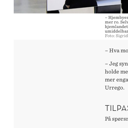
– Hjembyen m
mer ro. Selv
hjemlandet 
umiddelbar
Foto: Sigri
– Hva mot
– Jeg syn
holde meg
mer engas
Urrego.
TILPA
På spørs