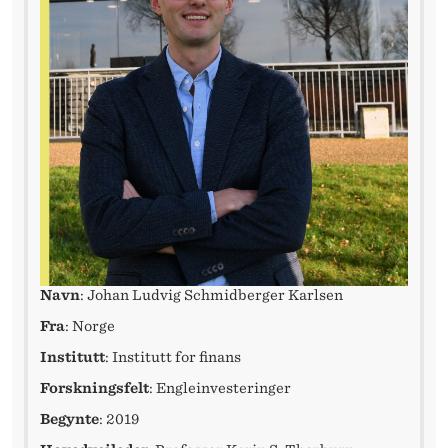
H
D
I
F
I
N
A
N
Navn
: Johan Ludvig Schmidberger Karlsen
S
Fra
: Norge
Institutt
: Institutt for finans
Forskningsfelt
: Engleinvesteringer
Begynte
: 2019