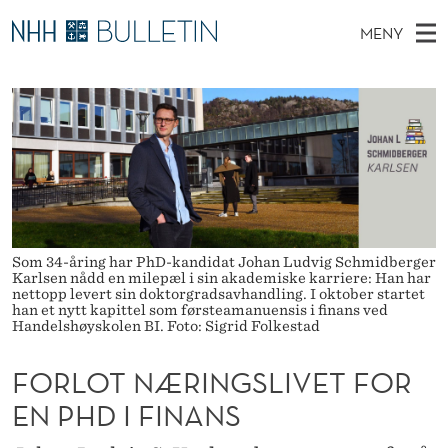
F
MENY
O
H
NO
EN
TIL NHH.NO
S
R
O
Ø
K
Stipendiater og nye forskerprofiler
V
I
L
N
E
Disputaser
E
O
T
T
D
Ekspertutvalg
S
T
T
M
E
Om Bulletin
D
N
E
E
T
Som 34-åring har PhD-kandidat Johan Ludvig Schmidberger
N
Æ
Karlsen nådd en milepæl i sin akademiske karriere: Han har
Y
nettopp levert sin doktorgradsavhandling. I oktober startet
R
han et nytt kapittel som førsteamanuensis i finans ved
Handelshøyskolen BI. Foto: Sigrid Folkestad
I
FORLOT NÆRINGSLIVET FOR
N
EN PHD I FINANS
G