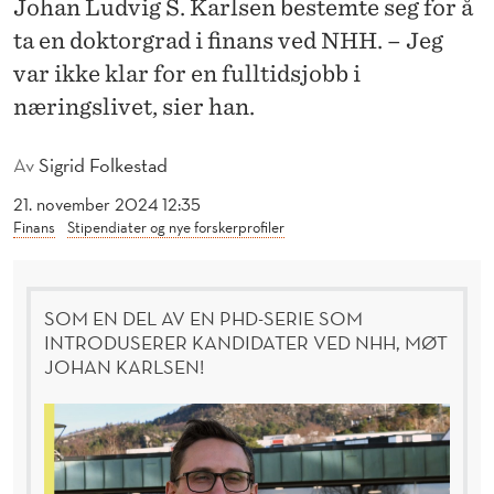
Johan Ludvig S. Karlsen bestemte seg for å
S
ta en doktorgrad i finans ved NHH. – Jeg
L
var ikke klar for en fulltidsjobb i
I
næringslivet, sier han.
V
Av
Sigrid Folkestad
E
21. november 2024 12:35
T
Finans
Stipendiater og nye forskerprofiler
F
O
SOM EN DEL AV EN PHD-SERIE SOM
R
INTRODUSERER KANDIDATER VED NHH, MØT
JOHAN KARLSEN!
E
N
P