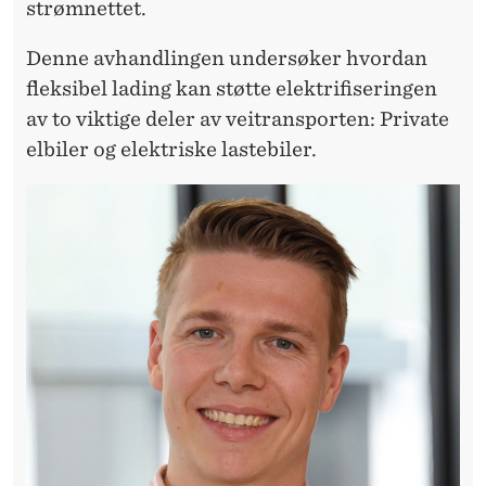
E
strømnettet.
R
Denne avhandlingen undersøker hvordan
L
fleksibel lading kan støtte elektrifiseringen
av to viktige deler av veitransporten: Private
A
elbiler og elektriske lastebiler.
D
E
S
M
A
R
T
E