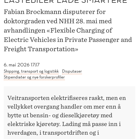
E
Fabian Brockmann disputerer for
R
doktorgraden ved NHH 28. mai med
O
avhandlingen «Flexible Charging of
G
Electric Vehicles in Private Passenger and
L
Freight Transportation»
A
6. mai 2026 17:17
S
Shipping, transport og logistikk
Disputaser
Stipendiater og nye forskerprofiler
T
E
Veitransporten elektrifiseres raskt, men en
B
vellykket overgang handler om mer enn å
bytte ut bensin- og dieselkjøretøy med
I
elektriske kjøretøy. Lading må passe inn i
L
hverdagen, i transportdriften og i