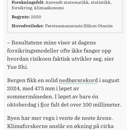
N
Forskningsfelt
: Anvendt matematikk, statistikk,
forsikring, klimaøkonomi
E
Begynte
: 2020
H
Hovedveileder
: Førsteamanuensis Håkon Otneim
E
N
– Resultatene mine viser at dagens
forsikringsmodeller ofte ikke fanger opp
G
hvordan risikoen faktisk utvikler seg, sier
E
Yue Shi.
R
Bergen fikk en solid
nedbørsrekord
i august
E
2024, med 475 mm i løpet av
T
sommermåneden. I løpet av bare én
oktoberdag i fjor falt det over 100 millimeter.
T
E
Byen har mer regn i vente de neste årene.
Klimaforskerne anslår en økning på cirka