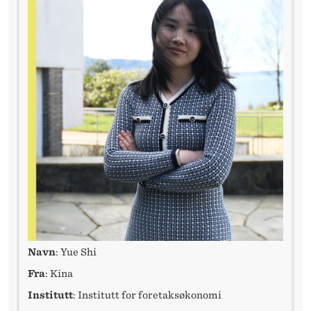
O
–
M
E
N
M
O
D
E
L
Navn
: Yue Shi
L
Fra
: Kina
E
Institutt
: Institutt for foretaksøkonomi