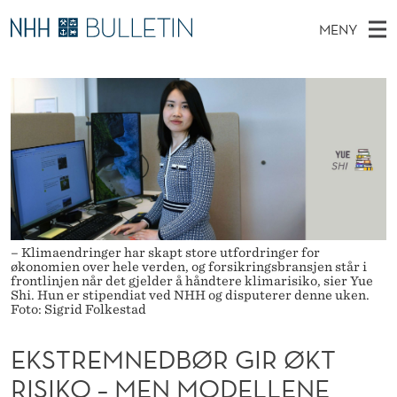
E
MENY
K
H
NO
EN
TIL NHH.NO
S
S
O
Ø
K
Stipendiater og nye forskerprofiler
V
I
T
N
E
Disputaser
E
R
T
T
D
Ekspertutvalg
S
E
T
M
E
Om Bulletin
D
M
E
E
T
N
N
– Klimaendringer har skapt store utfordringer for
Y
økonomien over hele verden, og forsikringsbransjen står i
E
frontlinjen når det gjelder å håndtere klimarisiko, sier Yue
Shi. Hun er stipendiat ved NHH og disputerer denne uken.
D
Foto: Sigrid Folkestad
B
EKSTREMNEDBØR GIR ØKT
Ø
RISIKO – MEN MODELLENE