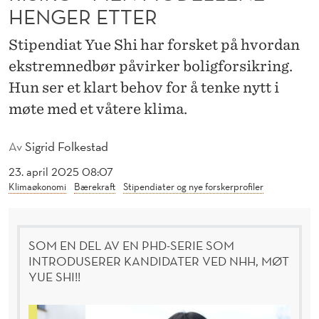
R
HENGER ETTER
G
Stipendiat Yue Shi har forsket på hvordan
I
ekstremnedbør påvirker boligforsikring.
R
Hun ser et klart behov for å tenke nytt i
møte med et våtere klima.
Ø
K
Av
Sigrid Folkestad
T
23. april 2025 08:07
Klimaøkonomi
Bærekraft
Stipendiater og nye forskerprofiler
R
I
S
SOM EN DEL AV EN PHD-SERIE SOM
INTRODUSERER KANDIDATER VED NHH, MØT
I
YUE SHI!!
K