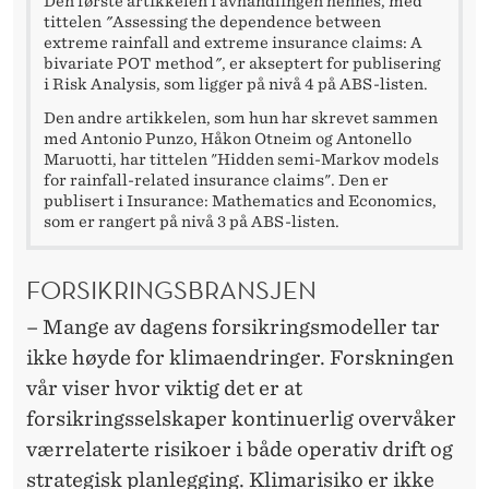
Den første artikkelen i avhandlingen hennes, med
tittelen
"
Assessing the dependence between
extreme rainfall and extreme insurance claims: A
bivariate POT method
"
, er akseptert for publisering
i Risk Analysis, som ligger på nivå 4 på ABS-listen.
Den andre artikkelen, som hun har skrevet sammen
med Antonio Punzo, Håkon Otneim og Antonello
Maruotti, har tittelen "Hidden semi-Markov models
for rainfall-related insurance claims". Den er
publisert i Insurance: Mathematics and Economics,
som er rangert på nivå 3 på ABS-listen.
FORSIKRINGSBRANSJEN
– Mange av dagens forsikringsmodeller tar
ikke høyde for klimaendringer. Forskningen
vår viser hvor viktig det er at
forsikringsselskaper kontinuerlig overvåker
værrelaterte risikoer i både operativ drift og
strategisk planlegging. Klimarisiko er ikke