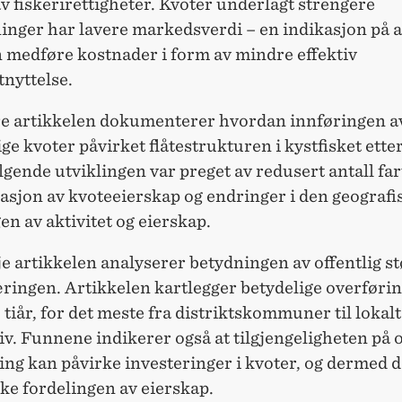
v fiskerirettigheter. Kvoter underlagt strengere
nger har lavere markedsverdi – en indikasjon på at
n medføre kostnader i form av mindre effektiv
nyttelse.
e artikkelen dokumenterer hvordan innføringen a
ge kvoter påvirket flåtestrukturen i kystfisket etter
gende utviklingen var preget av redusert antall far
asjon av kvoteeierskap og endringer i den geografi
en av aktivitet og eierskap.
e artikkelen analyserer betydningen av offentlig stø
ringen. Artikkelen kartlegger betydelige overføri
 tiår, for det meste fra distriktskommuner til lokalt
v. Funnene indikerer også at tilgjengeligheten på o
ing kan påvirke investeringer i kvoter, og dermed 
ke fordelingen av eierskap.