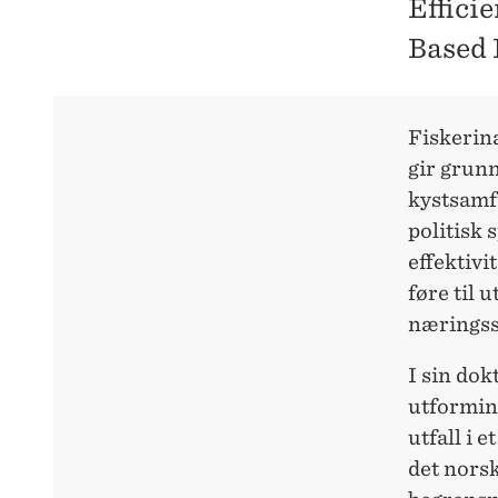
Effici
Based 
Fiskerinæ
gir grunn
kystsamfu
politisk
effektivi
føre til 
næringss
I sin do
utforming
utfall i 
det norsk