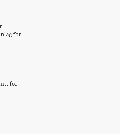
g
r
nnlag for
utt for