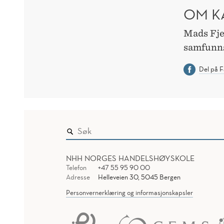
OM K
Mads Fjel
samfunn
Del på 
NHH NORGES HANDELSHØYSKOLE
Telefon
+47 55 95 90 00
Adresse
Helleveien 30, 5045 Bergen
Personvernerklæring og informasjonskapsler