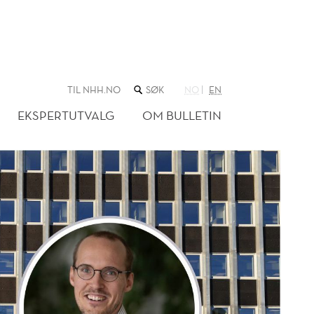
SØK
TIL NHH.NO
NO
EN
I
NETTSTEDET
EKSPERTUTVALG
OM BULLETIN