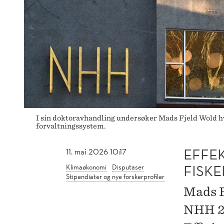
I sin doktoravhandling undersøker Mads Fjeld Wold hvo
forvaltningssystem.
EFFEK
11. mai 2026 10:17
FISK
Klimaøkonomi
Disputaser
Stipendiater og nye forskerprofiler
Mads F
NHH 27