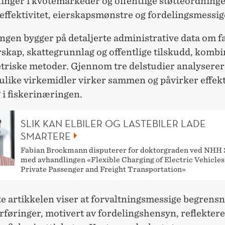
inger i kvotemarkeder og offentlige støtteordning
effektivitet, eierskapsmønstre og fordelingsmessige
gen bygger på detaljerte administrative data om fa
rskap, skattegrunnlag og offentlige tilskudd, komb
riske metoder. Gjennom tre delstudier analysere
like virkemidler virker sammen og påvirker effekt
 i fiskerinæringen.
SLIK KAN ELBILER OG LASTEBILER LADE
SMARTERE
Fabian Brockmann disputerer for doktorgraden ved NHH 
med avhandlingen «Flexible Charging of Electric Vehicles
Private Passenger and Freight Transportation»
e artikkelen viser at forvaltningsmessige begrens
føringer, motivert av fordelingshensyn, reflektere