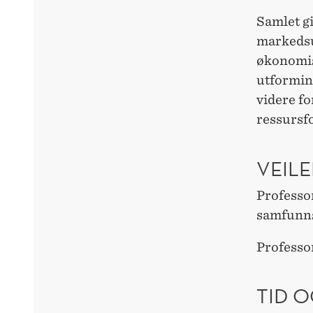
Samlet g
markedsut
økonomisk
utforming
videre fo
ressursf
VEILE
Professo
samfunn
Professo
TID O