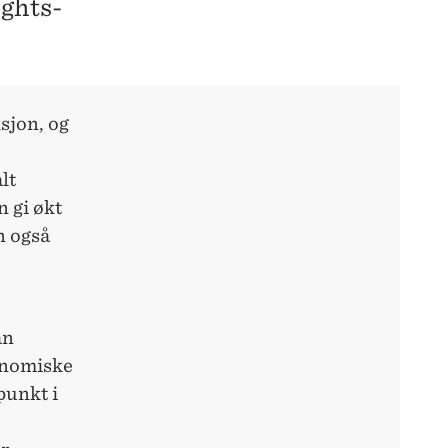
ights-
sjon, og
lt
 gi økt
n også
an
konomiske
punkt i