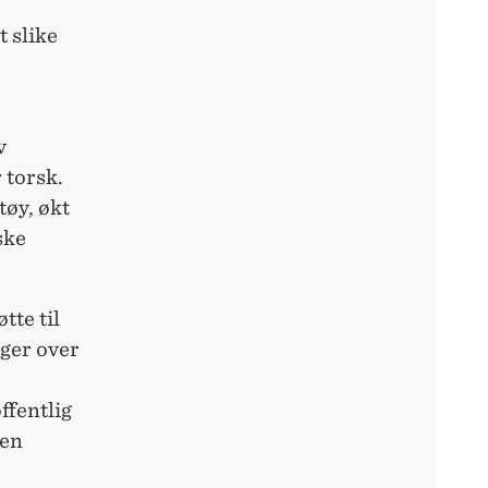
 slike
v
 torsk.
tøy, økt
ske
tte til
nger over
ffentlig
den