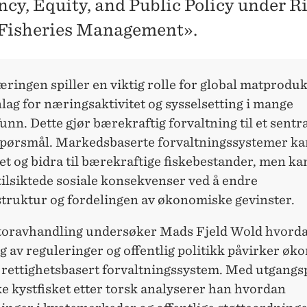
ency, Equity, and Public Policy under R
Fisheries Management».
ringen spiller en viktig rolle for global matproduk
lag for næringsaktivitet og sysselsetting i mange
nn. Dette gjør bærekraftig forvaltning til et sentra
 spørsmål. Markedsbaserte forvaltningssystemer kan
tet og bidra til bærekraftige fiskebestander, men ka
utilsiktede sosiale konsekvenser ved å endre
truktur og fordelingen av økonomiske gevinster.
ktoravhandling undersøker Mads Fjeld Wold hvord
 av reguleringer og offentlig politikk påvirker ø
et rettighetsbasert forvaltningssystem. Med utgangs
e kystfisket etter torsk analyserer han hvordan