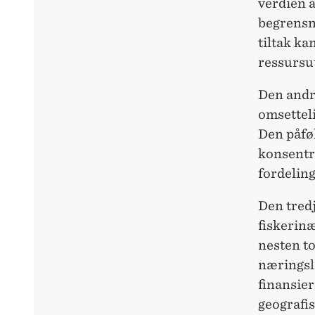
verdien a
begrensni
tiltak ka
ressursut
Den andr
omsetteli
Den påføl
konsentr
fordeling
Den tredj
fiskerinæ
nesten to
næringsli
finansier
geografis