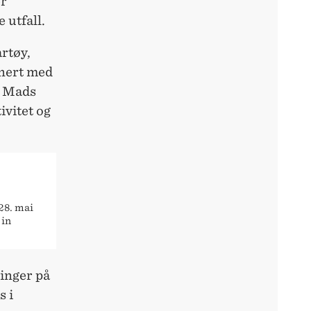
er
 utfall.
rtøy,
inert med
r Mads
ivitet og
28. mai
 in
ninger på
s i