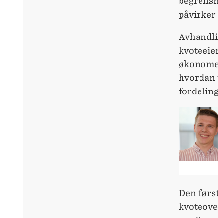
begrensn
påvirker 
Avhandlin
kvoteeie
økonomet
hvordan u
fordeling
Den først
kvoteover