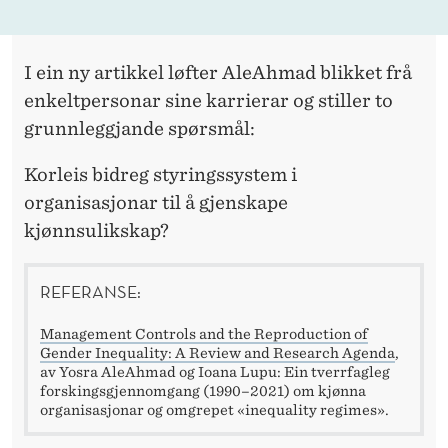
O
B
B
I ein ny artikkel løfter AleAhmad blikket frå
enkeltpersonar sine karrierar og stiller to
E
grunnleggjande spørsmål:
N
Korleis bidreg styringssystem i
organisasjonar til å gjenskape
kjønnsulikskap?
REFERANSE:
Management Controls and the Reproduction of
Gender Inequality: A Review and Research Agenda
,
av Yosra AleAhmad og Ioana Lupu: Ein tverrfagleg
forskingsgjennomgang (1990–2021) om kjønna
organisasjonar og omgrepet «inequality regimes».