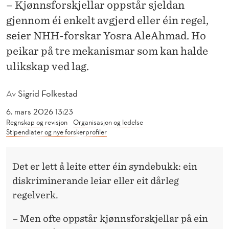
N
– Kjønnsforskjellar oppstår sjeldan
gjennom éi enkelt avgjerd eller éin regel,
N
seier NHH-forskar Yosra AleAhmad. Ho
I
peikar på tre mekanismar som kan halde
K
ulikskap ved lag.
K
Av
Sigrid Folkestad
J
6. mars 2026 13:23
E
Regnskap og revisjon
Organisasjon og ledelse
Stipendiater og nye forskerprofiler
K
J
Det er lett å leite etter éin syndebukk: ein
Ø
diskriminerande leiar eller eit dårleg
N
regelverk.
N
– Men ofte oppstår kjønnsforskjellar på ein