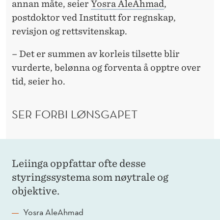
S
annan måte, seier
Yosra AleAhmad
,
postdoktor ved Institutt for regnskap,
U
revisjon og rettsvitenskap.
L
– Det er summen av korleis tilsette blir
I
vurderte, belønna og forventa å opptre over
K
tid, seier ho.
S
K
SER FORBI LØNSGAPET
A
P
Leiinga oppfattar ofte desse
P
styringssystema som nøytrale og
Å
objektive.
J
Yosra AleAhmad