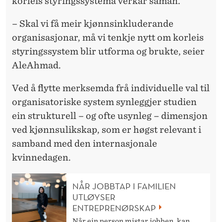
korleis styringssystema verkar saman.
– Skal vi få meir kjønnsinkluderande
organisasjonar, må vi tenkje nytt om korleis
styringssystem blir utforma og brukte, seier
AleAhmad.
Ved å flytte merksemda frå individuelle val til
organisatoriske system synleggjer studien
ein strukturell – og ofte usynleg – dimensjon
ved kjønnsulikskap, som er høgst relevant i
samband med den internasjonale
kvinnedagen.
NÅR JOBBTAP I FAMILIEN
UTLØYSER
ENTREPRENØRSKAP
Når ein person mistar jobben, kan