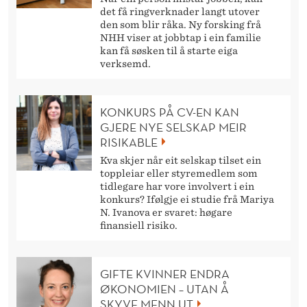
det få ringverknader langt utover
den som blir råka. Ny forsking frå
NHH viser at jobbtap i ein familie
kan få søsken til å starte eiga
verksemd.
KONKURS PÅ CV-EN KAN
GJERE NYE SELSKAP MEIR
RISIKABLE
Kva skjer når eit selskap tilset ein
toppleiar eller styremedlem som
tidlegare har vore involvert i ein
konkurs? Ifølgje ei studie frå Mariya
N. Ivanova er svaret: høgare
finansiell risiko.
GIFTE KVINNER ENDRA
ØKONOMIEN – UTAN Å
SKYVE MENN UT