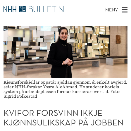
K
MENY
V
H
NO
EN
TIL NHH.NO
S
I
O
Ø
K
Stipendiater og nye forskerprofiler
V
I
F
N
E
Disputaser
E
O
T
T
D
Ekspertutvalg
S
R
T
M
E
Om Bulletin
D
F
E
E
T
N
O
Kjønnsforskjellar oppstår sjeldan gjennom éi enkelt avgjerd,
Y
seier NHH-forskar Yosra AleAhmad. Ho studerer korleis
R
system på arbeidsplassen formar karrierar over tid. Foto:
Sigrid Folkestad
S
KVIFOR FORSVINN IKKJE
V
KJØNNSULIKSKAP PÅ JOBBEN
I