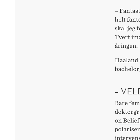
– Fantast
helt fant
skal jeg 
Tvert imo
åringen.
Haaland 
bachelor
– VEL
Bare fem
doktorgr
on Belief
polariser
interven