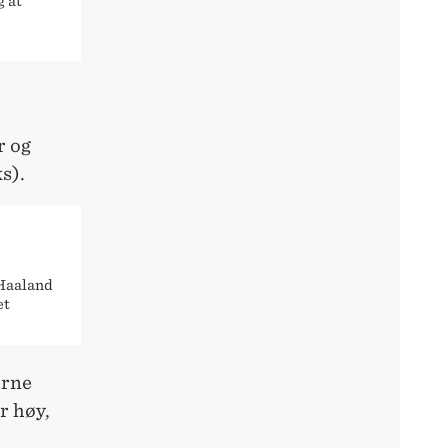
g at
r og
s).
 Haaland
et
erne
r høy,