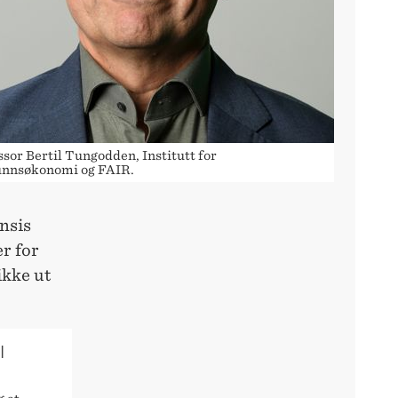
sor Bertil Tungodden, Institutt for
nnsøkonomi og FAIR.
ensis
r for
ikke ut
I