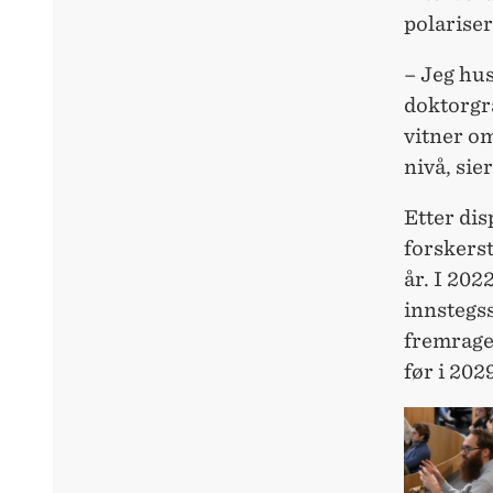
polarise
– Jeg hus
doktorgra
vitner o
nivå, si
Etter di
forskerst
år. I 202
innstegss
fremrage
før i 2029