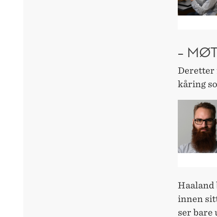
– MØT
Deretter 
kåring so
Haaland 
innen sit
ser bare u