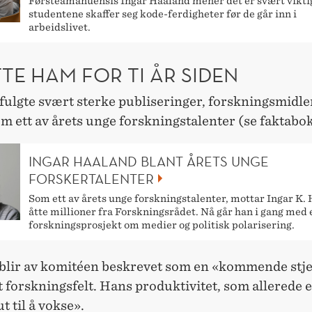
Førsteamanuensis Ingar Haaland mener det er svært vikti
studentene skaffer seg kode-ferdigheter før de går inn i
arbeidslivet.
TE HAM FOR TI ÅR SIDEN
fulgte svært sterke publiseringer, forskningsmidle
m ett av årets unge forskningstalenter (se faktabok
INGAR HAALAND BLANT ÅRETS UNGE
FORSKERTALENTER
Som ett av årets unge forskningstalenter, mottar Ingar K.
åtte millioner fra Forskningsrådet. Nå går han i gang med 
forskningsprosjekt om medier og politisk polarisering.
blir av komitéen beskrevet som en «kommende stj
t forskningsfelt. Hans produktivitet, som allerede e
t til å vokse».