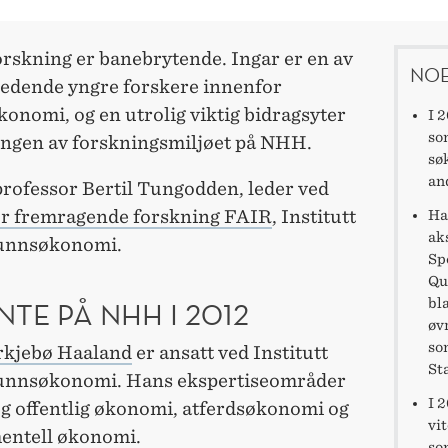
orskning er banebrytende. Ingar er en av
NOE
ledende yngre forskere innenfor
onomi, og en utrolig viktig bidragsyter
I 
so
lingen av forskningsmiljøet på NHH.
sø
an
professor Bertil Tungodden, leder ved
or fremragende forskning FAIR
, Institutt
Ha
ak
funnsøkonomi.
Sp
Qu
bl
TE PÅ NHH I 2012
øv
so
rkjebø Haaland
er ansatt ved Institutt
St
unnsøkonomi. Hans ekspertiseområder
I 
og offentlig økonomi, atferdsøkonomi og
vit
entell økonomi.
so