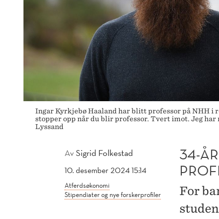
Ingar Kyrkjebø Haaland har blitt professor på NHH i r
stopper opp når du blir professor. Tvert imot. Jeg har
Lyssand
34-ÅR
Av
Sigrid Folkestad
PROF
10. desember 2024 15:14
Atferdsøkonomi
For ba
Stipendiater og nye forskerprofiler
student