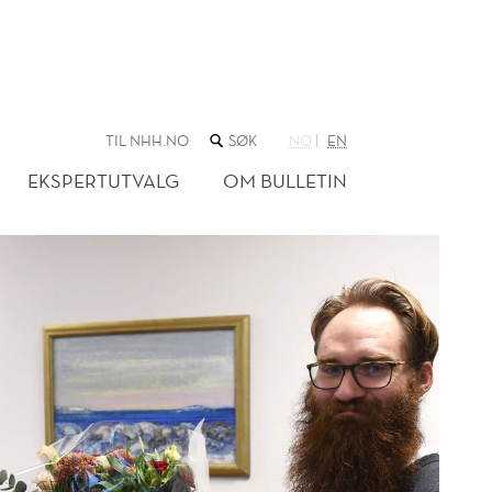
SØK
TIL NHH.NO
NO
EN
I
NETTSTEDET
EKSPERTUTVALG
OM BULLETIN