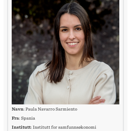
I
M
A
D
R
I
D
Navn
: Paula Navarro Sarmiento
Fra
: Spania
Institutt
: Institutt for samfunnsøkonomi