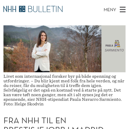
F
MENY
R
H
NO
EN
TIL NHH.NO
S
A
O
Ø
K
Stipendiater og nye forskerprofiler
V
I
N
N
E
Disputaser
E
H
T
T
D
Ekspertutvalg
S
H
T
M
E
Om Bulletin
D
T
E
E
T
N
Livet som internasjonal forsker byr på både spenning og
I
utfordringer. – Du blir kjent med folk fra hele verden, og når
Y
du reiser, får du muligheten til å treffe dem igjen.
L
Selvfølgelig er det også en kostnad ved å starte på nytt. Det
kan være tøft noen ganger, men alt i alt synes jeg det er
E
spennende, sier NHH-stipendiat Paula Navarro Sarmiento.
Foto: Helge Skodvin
N
FRA NHH TIL EN
P