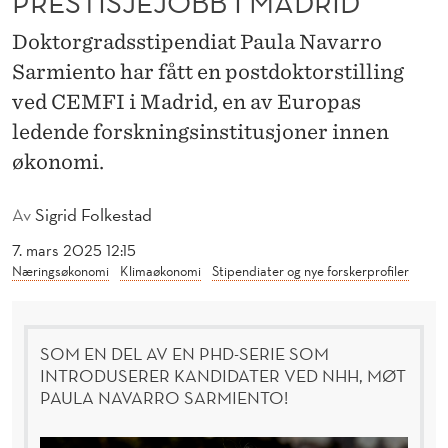
PRESTISJEJOBB I MADRID
R
Doktorgradsstipendiat Paula Navarro
E
Sarmiento har fått en postdoktorstilling
S
ved CEMFI i Madrid, en av Europas
T
ledende forskningsinstitusjoner innen
I
økonomi.
S
Av
Sigrid Folkestad
J
7. mars 2025 12:15
E
Næringsøkonomi
Klimaøkonomi
Stipendiater og nye forskerprofiler
J
O
SOM EN DEL AV EN PHD-SERIE SOM
INTRODUSERER KANDIDATER VED NHH, MØT
B
PAULA NAVARRO SARMIENTO!
B