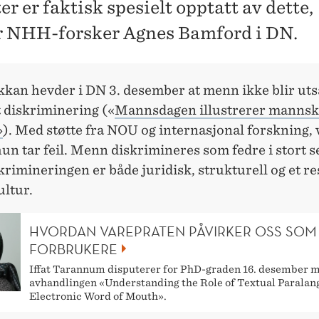
er er faktisk spesielt opptatt av dette,
r NHH-forsker Agnes Bamford i DN.
kan hevder i DN 3. desember at menn ikke blir utsa
t diskriminering («
Mannsdagen illustrerer manns
»
). Med støtte fra NOU og internasjonal forskning, v
hun tar feil. Menn diskrimineres som fedre i stort se
krimineringen er både juridisk, strukturell og et re
ultur.
HVORDAN VAREPRATEN PÅVIRKER OSS SOM
FORBRUKERE
Iffat Tarannum disputerer for PhD-graden 16. desember 
avhandlingen «Understanding the Role of Textual Paralan
Electronic Word of Mouth».