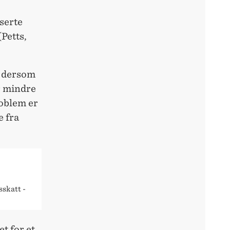
serte
Petts,
t dersom
r mindre
roblem er
e fra
sskatt -
t for et