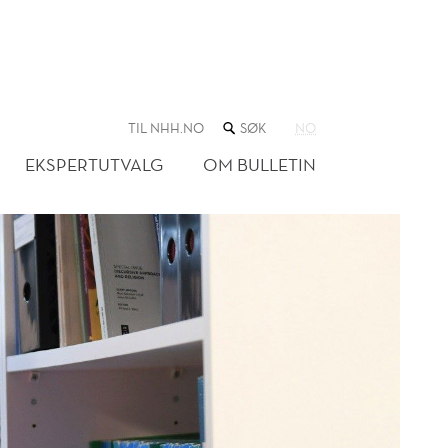
SØK
TIL NHH.NO
NO
I
NETTSTEDET
EKSPERTUTVALG
OM BULLETIN