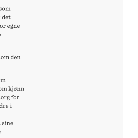
 som
 det
for egne
»
rsom den
om
llom kjønn
sorg for
dre i
e
 sine
e