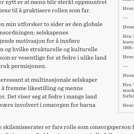
r nytt er at menn blir sterkt oppmuntret
Hvor:
tene til å praktisere rollen som far.
---
n min utforsker to sider av den globale
Hvem:
nsordningen; selskapenes
Hva: 
gende motivasjon for å innføre
leave
1995
 og hvilke strukturelle og kulturelle
Hvor:
som er vesentlige for at fedre i ulike land
 bruk permisjonen.
---
Hvem:
teressant at multinasjonale selskaper
Hva: 
i å fremme likestilling og menns
mocke
er. Det viser seg at fedre i mange land
forfei
 være involvert i omsorgen for barna
Hvor:
 skilsmisserater er fars rolle som omsorgsperson 