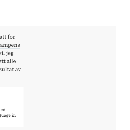
tt for
kampens
il jeg
tt alle
sultat av
med
guage in