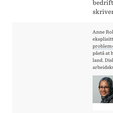
bedrift
skrive
Anne Rok
eksplisit
problem
påstå at 
land. Dis
arbeidsk