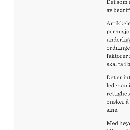
Det som e
av bedrif
Artikkele
permisjo
underlig
ordningen
faktorer 
skal ta i
Det er in
leder an 
rettighet
ønsker å
sine.
Med høye