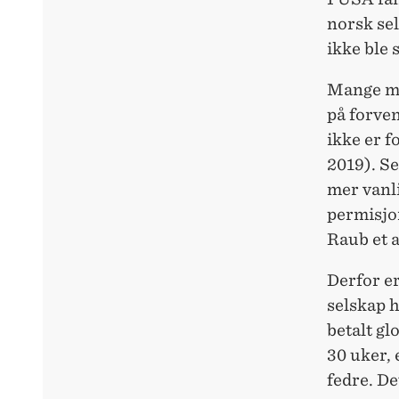
norsk sel
ikke ble 
Mange mu
på forven
ikke er 
2019). Se
mer vanli
permisjon
Raub et a
Derfor er
selskap 
betalt g
30 uker,
fedre. De