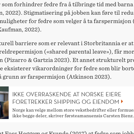
 som forhindrer fedre fra å tilbringe tid med barna
, 2022). Stigmatisering på jobben kan føre til redu
uligheter for fedre som velger å ta farspermisjon (
Kaufman, 2022).
urell barriere som er relevant i Storbritannia er a
oreldrepermisjon («shared parental leave»), får mo
 (Pizarro & Gartzia 2023). Et annet strukturelt p
ke eksisterer vikarordninger for fedre som blir bort
å grunn av farspermisjon (Atkinson 2023).
IKKE OVERRASKENDE AT NORSKE EIERE
FORETREKKER SHIPPING OG EIENDOM
Norge kan velge mellom store vekstbedrifter eller formue
ikke begge deler, skriver førsteamanuensis Carsten Bienz.
nt Foss Heggem og Kvande (2017) at fedre som jobbe