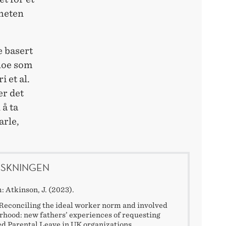
gheten
e basert
 noe som
 et al.
er det
 å ta
arle,
SKNINGEN
 Atkinson, J. (2023).
Reconciling the ideal worker norm and involved
rhood: new fathers’ experiences of requesting
d Parental Leave in UK organizations.