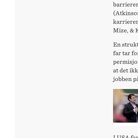
barrierer
(Atkinson
karrierem
Mize, & 
En strukt
far tar f
permisjon
at det ik
jobben p
I USA fa