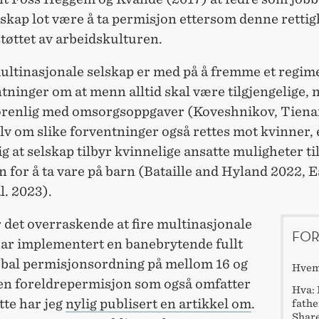
skap lot være å ta permisjon ettersom denne retti
støttet av arbeidskulturen.
ltinasjonale selskap er med på å fremme et regim
tninger om at menn alltid skal være tilgjengelige,
forenlig med omsorgsoppgaver (Koveshnikov, Tienari
lv om slike forventninger også rettes mot kvinner, 
g at selskap tilbyr kvinnelige ansatte muligheter til
 for å ta vare på barn (Bataille and Hyland 2022, E
l. 2023).
 det overraskende at fire multinasjonale
FOR
har implementert en banebrytende fullt
lobal permisjonsordning på mellom 16 og
Hvem:
 en foreldrepermisjon som også omfatter
Hva: 
tte har jeg
nylig publisert en artikkel om
.
fathe
Share