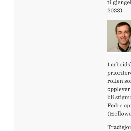
tilgjenge
2023).
I arbeids
prioriter
rollen so
opplever 
bli stigm
Fedre op
(Hollowa
Tradisjo