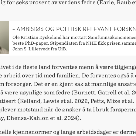
lig for seks prosent av verdens fedre (Earle, Raub et
– AMBISIØS OG POLITISK RELEVANT FORSK
Ole Kristian Dyskeland har mottatt Samfunnsøkonomenes 
beste PhD-paper. Stipendiaten fra NHH fikk prisen sam
John S. Lilletvedt fra UiB.
livet i de fleste land forventes menn å være tilgjeng
e arbeid over tid med familien. De forventes også å 
m forsørger. Det er en kjent sak at mannlige ansatt
å være usynlige som fedre (Burnett, Gatrell et al. 2
atisert (Kelland, Lewis et al. 2022, Petts, Mize et al.
plever motstand når de ønsker å ta i bruk farsperm
y, Dhensa-Kahlon et al. 2024).
nelle kjønnsnormer og lange arbeidsdager er derm