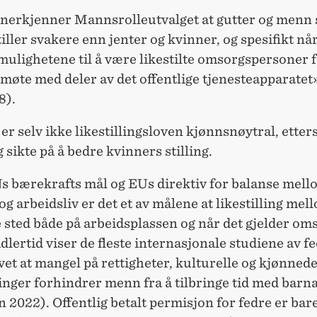
anerkjenner Mannsrolleutvalget at gutter og menn
iller svakere enn jenter og kvinner, og spesifikt når
mulighetene til å være likestilte omsorgspersoner 
 møte med deler av det offentlige tjenesteapparatet
8).
er selv ikke likestillingsloven kjønnsnøytral, ette
g sikte på å bedre kvinners stilling.
Ns bærekrafts mål og EUs direktiv for balanse mell
 og arbeidsliv er det et av målene at likestilling me
 sted både på arbeidsplassen og når det gjelder om
dlertid viser de fleste internasjonale studiene av fe
vet at mangel på rettigheter, kulturelle og kjønned
nger forhindrer menn fra å tilbringe tid med barna
 2022). Offentlig betalt permisjon for fedre er bar