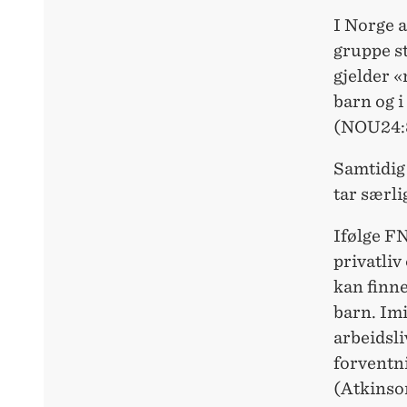
I Norge 
gruppe st
gjelder «
barn og i
(NOU24:
Samtidig 
tar særli
Ifølge F
privatliv
kan finne
barn. Imi
arbeidsli
forventni
(Atkinson