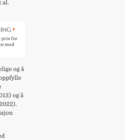
 al.
NING
pris for
men med
elige og å
oppfylle
e
013) og å
 2022).
isjon
ed