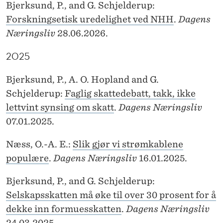
Bjerksund, P., and G. Schjelderup:
Forskningsetisk uredelighet ved NHH
.
Dagens
Næringsliv
28.06.2026.
2025
Bjerksund, P., A. O. Hopland and G.
Schjelderup:
Faglig skattedebatt, takk, ikke
lettvint synsing om skatt
.
Dagens Næringsliv
07.01.2025.
Næss, O.-A. E.:
Slik gjør vi strømkablene
populære
.
Dagens Næringsliv
16.01.2025.
Bjerksund, P., and G. Schjelderup:
Selskapsskatten må øke til over 30 prosent for å
dekke inn formuesskatten
.
Dagens Næringsliv
24.03.2025.