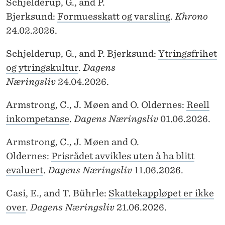
News
Schjelderup, G., and P.
D
Bjerksund:
Formuesskatt og varsling
.
Khrono
I
24.02.2026.
A
Schjelderup, G., and P. Bjerksund:
Ytringsfrihet
og ytringskultur
.
Dagens
Næringsliv
24.04.2026.
Armstrong, C., J. Møen and O. Oldernes:
Reell
inkompetanse
.
Dagens Næringsliv
01.06.2026.
Armstrong, C., J. Møen and O.
Oldernes:
Prisrådet avvikles uten å ha blitt
evaluert
.
Dagens Næringsliv
11.06.2026.
Casi, E., and T. Bührle:
Skattekappløpet er ikke
over
.
Dagens Næringsliv
21.06.2026.