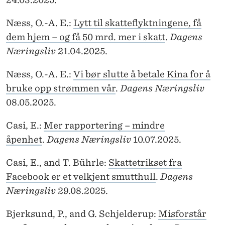
Næss, O.-A. E.:
Lytt til skatteflyktningene, få
dem hjem – og få 50 mrd. mer i skatt
.
Dagens
Næringsliv
21.04.2025.
Næss, O.-A. E.:
Vi bør slutte å betale Kina for å
bruke opp strømmen vår
.
Dagens Næringsliv
08.05.2025.
Casi, E.:
Mer rapportering – mindre
åpenhet
.
Dagens Næringsliv
10.07.2025.
Casi, E., and T. Bührle:
Skattetrikset fra
Facebook er et velkjent smutthull
.
Dagens
Næringsliv
29.08.2025.
Bjerksund, P., and G. Schjelderup:
Misforstår