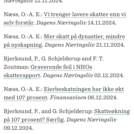
Næringsliv
12.11.2024.
Næss, O.-A. E.:
Vi trenger lavere skatter enn vi
selv forstår
.
Dagens Næringsliv
14.11.2024.
Næss, O.-A. E.:
Mer skatt på dynastier, mindre
på nyskapning
.
Dagens Næringsliv
21.11.2024.
Bjerksund, P., G. Schjelderup and F. T.
Zoutman:
Graverende feil i NHOs
skatterapport
.
Dagens Næringsliv
02.12.2024.
Næss, O.-A. E.:
Eierbeskatningen har ikke økt
med 107 prosent
.
Finansavisen
06.12.2024.
Bjerksund, P., and G. Schjelderup:
Skatteøkning
på 107 prosent? Særlig
.
Dagens Næringsliv
09.12.2024.