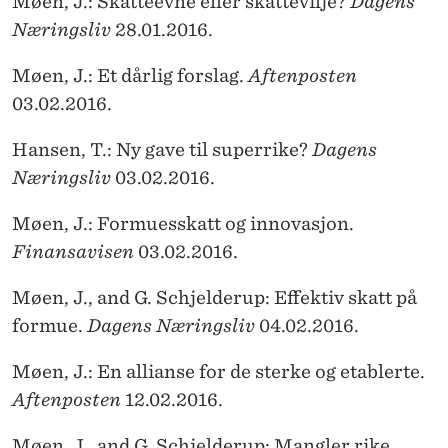
Møen, J.: Skatteevne eller skattevilje?
Dagens
Næringsliv
28.01.2016.
Møen, J.: Et dårlig forslag.
Aftenposten
03.02.2016.
Hansen, T.: Ny gave til superrike?
Dagens
Næringsliv
03.02.2016.
Møen, J.: Formuesskatt og innovasjon.
Finansavisen
03.02.2016.
Møen, J., and G. Schjelderup: Effektiv skatt på
formue.
Dagens Næringsliv
04.02.2016.
Møen, J.: En allianse for de sterke og etablerte.
Aftenposten
12.02.2016.
Møen, J., and G. Schjelderup: Mangler rike