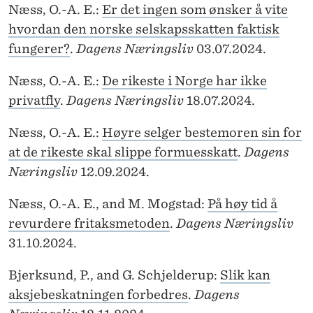
Næss, O.-A. E.:
Er det ingen som ønsker å vite
hvordan den norske selskapsskatten faktisk
fungerer?
.
Dagens Næringsliv
03.07.2024.
Næss, O.-A. E.:
De rikeste i Norge har ikke
privatfly
.
Dagens Næringsliv
18.07.2024.
Næss, O.-A. E.:
Høyre selger bestemoren sin for
at de rikeste skal slippe formuesskatt
.
Dagens
Næringsliv
12.09.2024.
Næss, O.-A. E., and M. Mogstad:
På høy tid å
revurdere fritaksmetoden
.
Dagens Næringsliv
31.10.2024.
Bjerksund, P., and G. Schjelderup:
Slik kan
aksjebeskatningen forbedres
.
Dagens