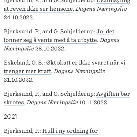
Bjerksund, P., and G. Schjelderup:
Usannsynlig
at reven ikke ser hønsene
.
Dagens Næringsliv
24.10.2022.
Bjerksund, P., and G. Schjelderup:
Jo, det
lønner seg å vente med å ta utbytte
.
Dagens
Næringsliv
28.10.2022.
Eskeland, G. S.:
Økt skatt er ikke svaret når vi
trenger mer kraft
.
Dagens Næringsliv
31.10.2022.
Bjerksund, P., and G. Schjelderup:
Avgiften bør
skrotes
.
Dagens Næringsliv
10.11.2022.
2021
Bjerksund, P.:
Hull i ny ordning for