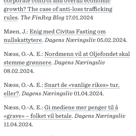
corporate control and overall economic
growth? The case of anti-loss trafficking
rules
.
The FinReg Blog
17.01.2024
Møen, J.:
Enig med Civitas Fasting om
nullskattytere
.
Dagens Næringsliv
05.02.2024.
Næss, O.-A. E.:
Nordmenn vil at Oljefondet skal
stemme grønnere
.
Dagens Næringsliv
08.02.2024.
Næss, O.-A. E.:
Snart de «vanlige rikes» tur,
eller?
.
Dagens Næringsliv
01.04.2024.
Næss, O.-A. E.:
Gi mediene mer penger til å
«grave» – folket vil betale
.
Dagens Næringsliv
11.04.2024.