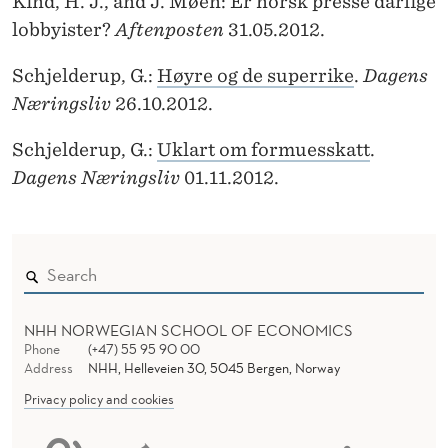
Kind, H. J., and J. Møen: Er norsk presse dårlige
lobbyister?
Aftenposten
31.05.2012.
Schjelderup, G.:
Høyre og de superrike
.
Dagens
Næringsliv
26.10.2012.
Schjelderup, G.:
Uklart om formuesskatt
.
Dagens Næringsliv
01.11.2012.
NHH NORWEGIAN SCHOOL OF ECONOMICS
Phone
(+47) 55 95 90 00
Address
NHH, Helleveien 30, 5045 Bergen, Norway
Privacy policy and cookies