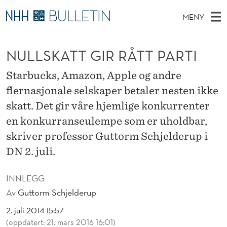
N
MENY
U
H
NO
TIL NHH.NO
S
L
O
Ø
NULLSKATT GIR RÅTT PARTI
K
Stipendiater og nye forskerprofiler
V
I
L
N
E
Disputaser
E
Starbucks, Amazon, Apple og andre
S
T
T
D
flernasjonale selskaper betaler nesten ikke
Ekspertutvalg
S
K
T
M
skatt. Det gir våre hjemlige konkurrenter
E
Om Bulletin
D
A
E
en konkurranseulempe som er uholdbar,
E
T
N
skriver professor Guttorm Schjelderup i
T
Y
DN 2. juli.
T
G
INNLEGG
Av
Guttorm Schjelderup
I
2. juli 2014 15:57
R
(oppdatert: 21. mars 2016 16:01)