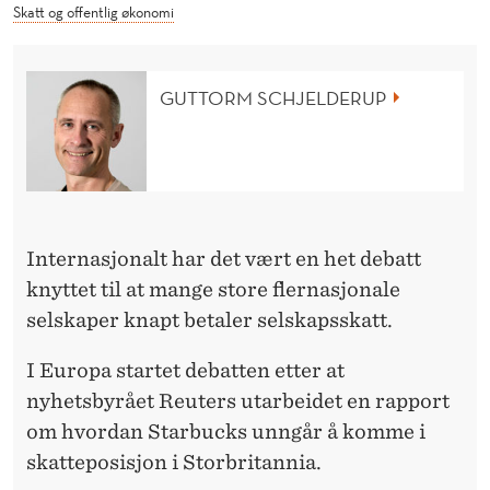
R
Skatt og offentlig økonomi
Å
T
GUTTORM SCHJELDERUP
T
P
A
R
Internasjonalt har det vært en het debatt
T
knyttet til at mange store flernasjonale
selskaper knapt betaler selskapsskatt.
I
I Europa startet debatten etter at
nyhetsbyrået Reuters utarbeidet en rapport
om hvordan Starbucks unngår å komme i
skatteposisjon i Storbritannia.