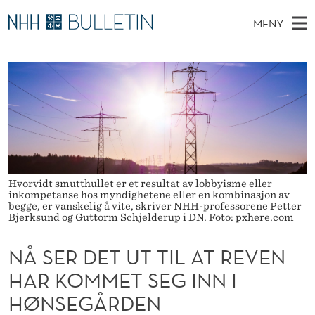
N
MENY
Å
H
NO
TIL NHH.NO
S
S
O
Ø
K
Stipendiater og nye forskerprofiler
V
I
E
N
E
Disputaser
E
R
T
T
D
Ekspertutvalg
S
D
T
M
E
Om Bulletin
D
E
E
E
T
Hvorvidt smutthullet er et resultat av lobbyisme eller
N
T
inkompetanse hos myndighetene eller en kombinasjon av
Y
begge, er vanskelig å vite, skriver NHH-professorene Petter
U
Bjerksund og Guttorm Schjelderup i DN. Foto: pxhere.com
T
NÅ SER DET UT TIL AT REVEN
T
HAR KOMMET SEG INN I
I
HØNSEGÅRDEN