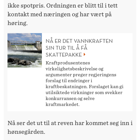
H
ikke spotpris. Ordningen er blitt til i tett
Ø
kontakt med næringen og har vært på
N
høring.
S
NÅ ER DET VANNKRAFTEN
E
SIN TUR TIL Å FÅ
SKATTEPAKKE
G
Kraftprodusentenes
Å
virkelighetsbeskrivelse og
argumenter preger regjeringens
R
forslag til endringer i
kraftbeskatningen. Forslaget kan gi
D
utilsiktede virkninger som svekker
konkurransen og selve
E
kraftmarkedet.
N
Nå ser det ut til at reven har kommet seg inn i
hønsegården.