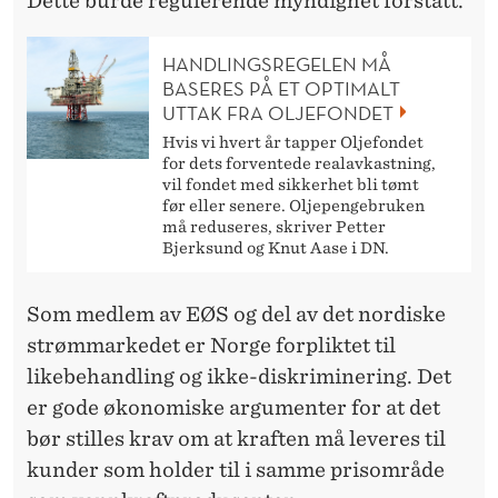
Dette burde regulerende myndighet forstått.
HANDLINGSREGELEN MÅ
BASERES PÅ ET OPTIMALT
UTTAK FRA OLJEFONDET
Hvis vi hvert år tapper Oljefondet
for dets forventede realavkastning,
vil fondet med sikkerhet bli tømt
før eller senere. Oljepengebruken
må reduseres, skriver Petter
Bjerksund og Knut Aase i DN.
Som medlem av EØS og del av det nordiske
strømmarkedet er Norge forpliktet til
likebehandling og ikke-diskriminering. Det
er gode økonomiske argumenter for at det
bør stilles krav om at kraften må leveres til
kunder som holder til i samme prisområde