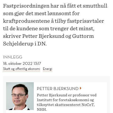
L
Fastprisordningen har nå fått et smutthull
A
som gjør det mest lønnsomt for
T
kraftprodusentene å tilby fastprisavtaler
til de kundene som trenger det minst,
R
skriver Petter Bjerksund og Guttorm
E
Schjelderup i DN.
V
INNLEGG
E
18. oktober 2022 13:17
N
Skatt og offentlig økonomi
Energi
H
A
PETTER BJERKSUND
R
Petter Bjerksund er professor ved
Institutt for foretaksøkonomi og
K
tilknyttet
skattesenteret NoCeT
,
NHH.