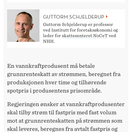
O
M
GUTTORM SCHJELDERUP
M
Guttorm Schjelderup er professor
ved Institutt for foretaksøkonomi og
E
leder for
skattesenteret NoCeT
ved
NHH.
T
S
E
En vannkraftprodusent må betale
grunnrenteskatt av strømmen, beregnet fra
G
produksjonen hver time og tilhørende
I
spotpris i produsentens prisområde.
N
Regjeringen ønsker at vannkraftprodusenter
N
skal tilby strøm til fastpris med fast volum
I
mot at grunnrenteskatten på strømmen som
skal leveres, beregnes fra avtalt fastpris og