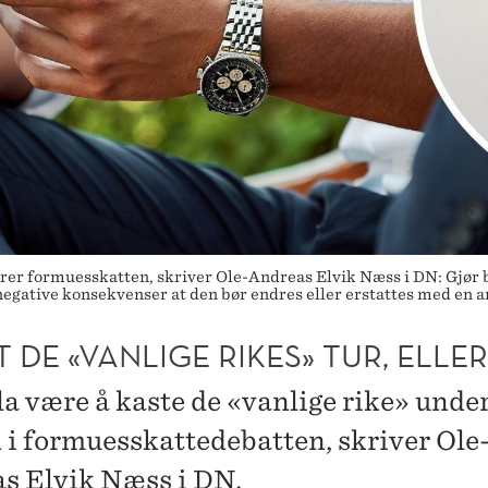
rer formuesskatten, skriver Ole-Andreas Elvik Næss i DN: Gjør b
egative konsekvenser at den bør endres eller erstattes med en a
 DE «VANLIGE RIKES» TUR, ELLER
la være å kaste de «vanlige rike» unde
 i formuesskattedebatten, skriver Ole
s Elvik Næss i DN.