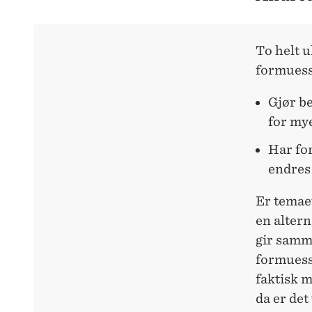
To helt 
formuess
Gjør be
for mye
Har fo
endres 
Er temaet
en altern
gir samm
formuess
faktisk m
da er det