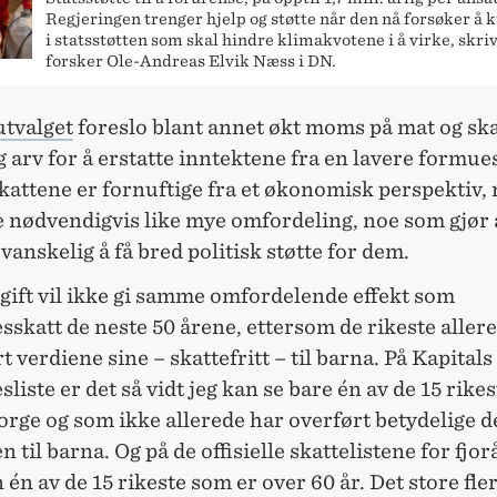
Regjeringen trenger hjelp og støtte når den nå forsøker å ku
i statsstøtten som skal hindre klimakvotene i å virke, skri
forsker Ole-Andreas Elvik Næss i DN.
utvalget
foreslo blant annet økt moms på mat og ska
g arv for å erstatte inntektene fra en lavere formue
kattene er fornuftige fra et økonomisk perspektiv,
e nødvendigvis like mye omfordeling, noe som gjør 
 vanskelig å få bred politisk støtte for dem.
gift vil ikke gi samme omfordelende effekt som
skatt de neste 50 årene, ettersom de rikeste aller
t verdiene sine – skattefritt – til barna. På Kapitals
liste er det så vidt jeg kan se bare én av de 15 rike
orge og som ikke allerede har overført betydelige d
 til barna. Og på de offisielle skattelistene for fjor
 én av de 15 rikeste som er over 60 år. Det store fler