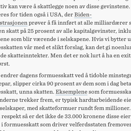
tiv kan være å skattlegge noen av disse gevinstene.
res for tiden også i USA, der
Biden-
strasjonen
prøver å få innført at alle milliardærer 
en skatt på 25 prosent av alle kapitalgevinster, inkl
ene som blir værende i selskapene. Hvis vi bytter u
skatten vår med et slikt forslag, kan det gi noenl
e skatteinntekter. Men det er nok lurt å ha en exit
ørst.
i endrer dagens formuesskatt ved å tidoble minste
epar, slipper cirka 90 prosent av dem som i dag bet
sskatt, unna skatten.
Eksemplene
som formuesska
nderne trekker frem, er typisk hardtarbeidende eie
eselskaper, med skatteformuer rundt fem millioner
 respekt så er det ikke de 33.000 kronene disse eie
 i formuesskatt som driver velferdsstaten fremover