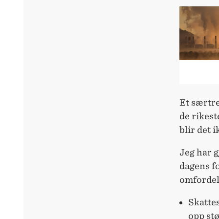
Et særtre
de rikest
blir det 
Jeg har g
dagens f
omfordel
Skattes
opp stø