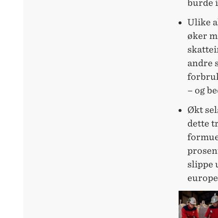
burde i
Ulike 
øker m
skattei
andre s
forbru
– og b
Økt sel
dette t
formues
prosent
slippe 
europei