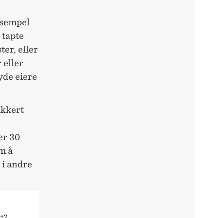
ksempel
 tapte
ter, eller
 eller
yde eiere
ikkert
er 30
em å
 i andre
tt?