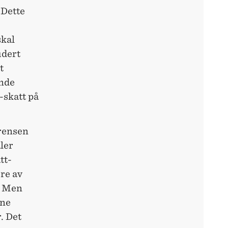
 Dette
skal
udert
t
unde
-skatt på
grensen
aler
tt-
re av
. Men
rne
. Det