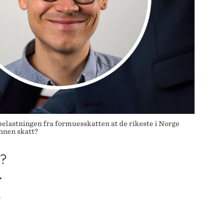
elastningen fra formuesskatten at de rikeste i Norge
nnen skatt?
?
r
-