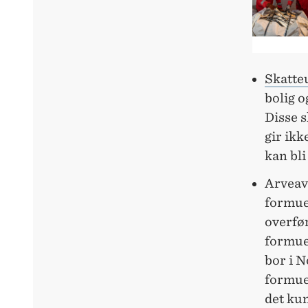
Skatte
bolig o
Disse s
gir ikk
kan bli
Arveav
formues
overfør
formues
bor i N
formuen
det kun