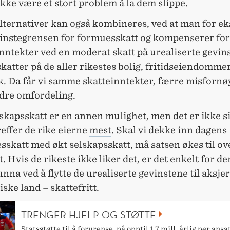
kke være et stort problem å la dem slippe.
alternativer kan også kombineres, ved at man for e
instegrensen for formuesskatt og kompenserer for
nntekter ved en moderat skatt på urealiserte gevins
katter på de aller rikestes bolig, fritidseiendommer
k. Da får vi samme skatteinntekter, færre misfornø
edre omfordeling.
skapsskatt er en annen mulighet, men det er ikke s
reffer de rike eierne
mest
. Skal vi dekke inn dagens
skatt med økt selskapsskatt, må satsen økes til ov
. Hvis de rikeste ikke liker det, er det enkelt for d
unna ved å flytte de urealiserte gevinstene til aksjer
ske land – skattefritt.
TRENGER HJELP OG STØTTE
Statsstøtte til å forurense, på opptil 1,7 mill. årlig per ansa