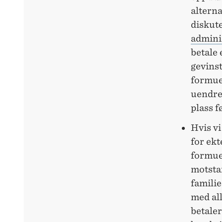
alterna
diskute
admini
betale 
gevinst
formues
uendred
plass f
Hvis v
for ekt
formue
motsta
famili
med all
betaler