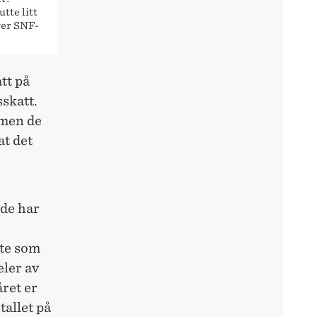
tte litt
ver SNF-
tt på
sskatt.
 men de
at det
ede har
ste som
eler av
året er
tallet på