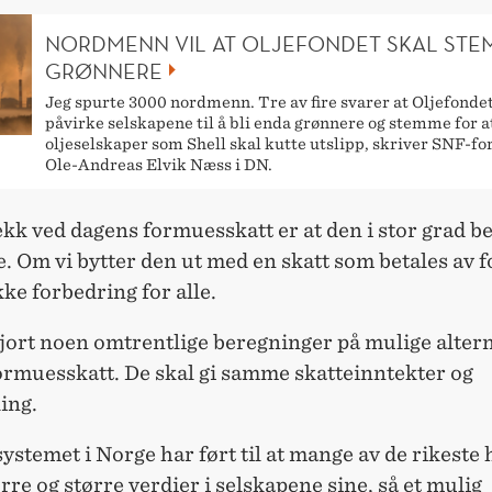
NORDMENN VIL AT OLJEFONDET SKAL ST
GRØNNERE
Jeg spurte 3000 nordmenn. Tre av fire svarer at Oljefonde
påvirke selskapene til å bli enda grønnere og stemme for a
oljeselskaper som Shell skal kutte utslipp, skriver SNF-fo
Ole-Andreas Elvik Næss i DN.
kk ved dagens formuesskatt er at den i stor grad be
e. Om vi bytter den ut med en skatt som betales av fo
ikke forbedring for alle.
jort noen omtrentlige beregninger på mulige alterna
ormuesskatt. De skal gi samme skatteinntekter og
ing.
ystemet i Norge har ført til at mange av de rikeste 
rre og større verdier i selskapene sine, så et mulig