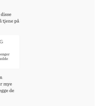
 disse
å tjene på
EG
penger
eholde
en
or mye
legge de