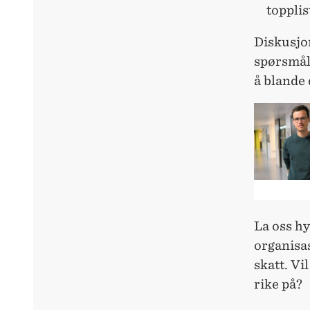
topplis
Diskusjon
spørsmåle
å bland
La oss hy
organisas
skatt. Vi
rike på?