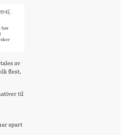
EMME
t bør
t
rsker
tales av
lk flest,
tiver til
har spart