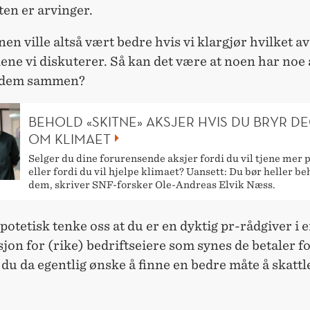
ten er arvinger.
en ville altså vært bedre hvis vi klargjør hvilket av
ne vi diskuterer. Så kan det være at noen har noe 
e dem sammen?
BEHOLD «SKITNE» AKSJER HVIS DU BRYR D
OM KLIMAET
Selger du dine forurensende aksjer fordi du vil tjene mer 
eller fordi du vil hjelpe klimaet? Uansett: Du bør heller b
dem, skriver SNF-forsker Ole-Andreas Elvik Næss.
potetisk tenke oss at du er en dyktig pr-rådgiver i 
jon for (rike) bedriftseiere som synes de betaler f
l du da egentlig ønske å finne en bedre måte å skatt