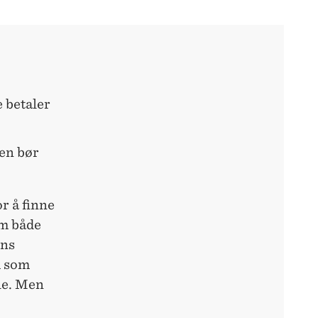
e betaler
en bør
or å finne
om både
ens
m som
lle. Men