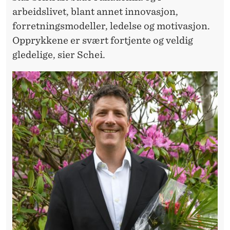
T
arbeidslivet, blant annet innovasjon,
T
forretningsmodeller, ledelse og motivasjon.
F
Opprykkene er svært fortjente og veldig
gledelige, sier Schei.
O
R
S
T
R
A
T
E
G