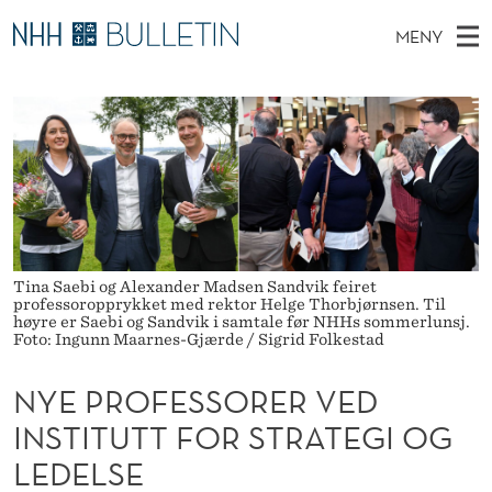
N
MENY
Y
H
NO
EN
TIL NHH.NO
S
E
O
Ø
K
Stipendiater og nye forskerprofiler
V
I
P
N
E
Disputaser
E
R
T
T
D
Ekspertutvalg
S
O
T
M
E
Om Bulletin
D
F
E
E
T
Tina Saebi og Alexander Madsen Sandvik feiret
N
E
professoropprykket med rektor Helge Thorbjørnsen. Til
Y
høyre er Saebi og Sandvik i samtale før NHHs sommerlunsj.
S
Foto: Ingunn Maarnes-Gjærde / Sigrid Folkestad
S
NYE PROFESSORER VED
O
INSTITUTT FOR STRATEGI OG
R
LEDELSE