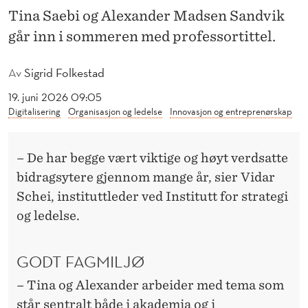
E
Tina Saebi og Alexander Madsen Sandvik
R
går inn i sommeren med professortittel.
V
Av
Sigrid Folkestad
E
19. juni 2026 09:05
D
Digitalisering
Organisasjon og ledelse
Innovasjon og entreprenørskap
I
N
– De har begge vært viktige og høyt verdsatte
bidragsytere gjennom mange år, sier Vidar
S
Schei, instituttleder ved Institutt for strategi
T
og ledelse.
I
GODT FAGMILJØ
T
U
– Tina og Alexander arbeider med tema som
står sentralt både i akademia og i