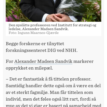
I
O
G
Den nyslåtte professoren ved Institutt for strategi og
L
ledelse, Alexander Madsen Sandvik.
Foto: Ingunn Maarnes-Gjærde
E
Begge forskerne er tilnyttet
D
forskningssenteret DIG ved NHH.
E
For
Alexander Madsen Sandvik
markerer
L
opprykket en milepæl.
S
– Det er fantastisk å få tittelen professor.
E
Samtidig handler dette også om å være en del
av et sterkt fagmiljø. Man får tittelen som
individ, men det føles også litt rart, fordi så
mye av det vi gjør er basert på samarbeid med