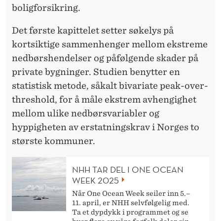
S
boligforsikring.
T
Det første kapittelet setter søkelys på
A
kortsiktige sammenhenger mellom ekstreme
T
nedbørshendelser og påfølgende skader på
private bygninger. Studien benytter en
N
statistisk metode, såkalt bivariate peak-over-
I
threshold, for å måle ekstrem avhengighet
N
mellom ulike nedbørsvariabler og
hyppigheten av erstatningskrav i Norges to
G
største kommuner.
S
K
NHH TAR DEL I ONE OCEAN
WEEK 2025
R
Når One Ocean Week seiler inn 5.–
A
11. april, er NHH selvfølgelig med.
Ta et dypdykk i programmet og se