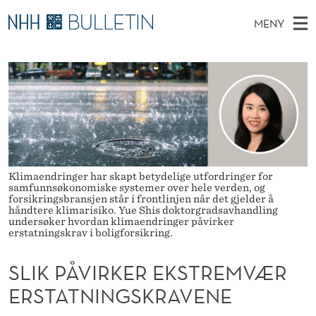
S
MENY
L
H
NO
EN
TIL NHH.NO
S
I
O
Ø
K
Stipendiater og nye forskerprofiler
V
I
K
N
E
Disputaser
E
P
T
T
D
Ekspertutvalg
S
Å
T
M
E
Om Bulletin
D
V
E
E
Klimaendringer har skapt betydelige utfordringer for
T
N
I
samfunnsøkonomiske systemer over hele verden, og
forsikringsbransjen står i frontlinjen når det gjelder å
Y
håndtere klimarisiko. Yue Shis doktorgradsavhandling
R
undersøker hvordan klimaendringer påvirker
erstatningskrav i boligforsikring.
K
SLIK PÅVIRKER EKSTREMVÆR
E
ERSTATNINGSKRAVENE
R