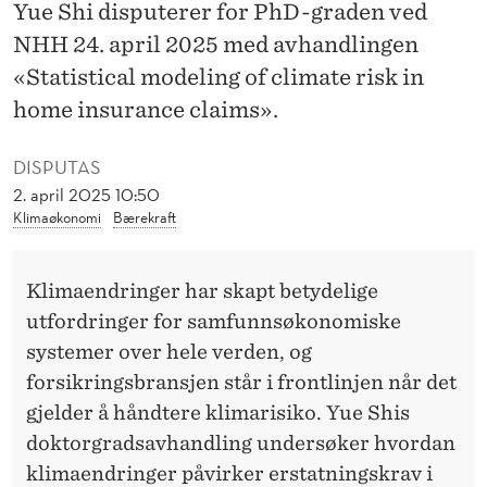
E
Yue Shi disputerer for PhD-graden ved
NHH 24. april 2025 med avhandlingen
K
«Statistical modeling of climate risk in
S
home insurance claims».
T
DISPUTAS
R
2. april 2025 10:50
E
Klimaøkonomi
Bærekraft
M
V
Klimaendringer har skapt betydelige
utfordringer for samfunnsøkonomiske
Æ
systemer over hele verden, og
R
forsikringsbransjen står i frontlinjen når det
E
gjelder å håndtere klimarisiko. Yue Shis
doktorgradsavhandling undersøker hvordan
R
klimaendringer påvirker erstatningskrav i