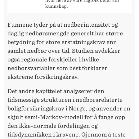
V
hvor flere av våre fagfolk deler sin
kunnskap.
E
N
Funnene tyder på at nedbørintensitet og
daglig nedbørsmengde generelt har større
E
betydning for store erstatningskrav enn
samlet nedbør over tid. Studien avdekker
også regionale forskjeller i hvilke
nedbørsvariabler som best forklarer
ekstreme forsikringskrav.
Det andre kapittelet analyserer den
tidsmessige strukturen i nedbørsrelaterte
boligforsikringskrav i Norge, og anvender en
skjult semi-Markov-modell for å fange opp
den ikke-normale fordelingen og
tidsdynamikken i kravene. Gjennom å teste