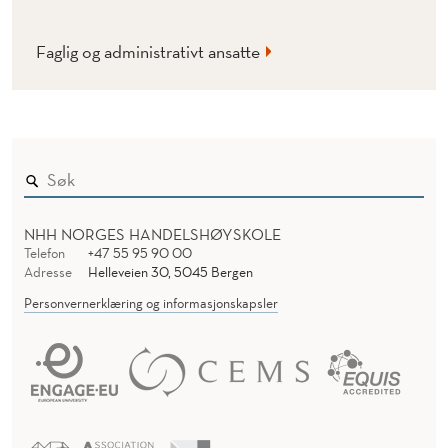
F
O
Faglig og administrativt ansatte
R
E
T
A
K
NHH NORGES HANDELSHØYSKOLE
Telefon
+47 55 95 90 00
S
Adresse
Helleveien 30, 5045 Bergen
Ø
Personvernerklæring og informasjonskapsler
K
O
N