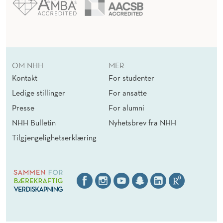
O
M
I
OM NHH
MER
Kontakt
For studenter
Ledige stillinger
For ansatte
Presse
For alumni
NHH Bulletin
Nyhetsbrev fra NHH
Tilgjengelighetserklæring