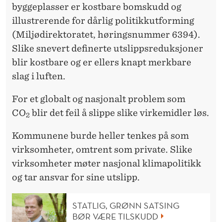
?
byggeplasser er kostbare bomskudd og
N
illustrerende for dårlig politikkutforming
(Miljødirektoratet, høringsnummer 6394).
E
Slike snevert definerte utslippsreduksjoner
I
blir kostbare og er ellers knapt merkbare
.
slag i luften.
F
For et globalt og nasjonalt problem som
I
CO
blir det feil å slippe slike virkemidler løs.
2
R
Kommunene burde heller tenkes på som
K
virksomheter, omtrent som private. Slike
virksomheter møter nasjonal klimapolitikk
A
og tar ansvar for sine utslipp.
N
T
STATLIG, GRØNN SATSING
BØR VÆRE TILSKUDD