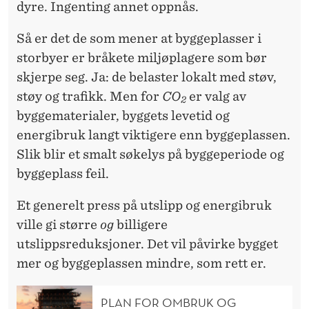
V
dyre. Ingenting annet oppnås.
E
Så er det de som mener at byggeplasser i
R
storbyer er bråkete miljøplagere som bør
F
skjerpe seg. Ja: de belaster lokalt med støv,
støy og trafikk. Men for
CO
er valg av
Å
2
byggematerialer, byggets levetid og
F
energibruk langt viktigere enn byggeplassen.
E
Slik blir et smalt søkelys på byggeperiode og
byggeplass feil.
N
G
Et generelt press på utslipp og energibruk
ville gi større
og
billigere
T
utslippsreduksjoner. Det vil påvirke bygget
,
mer og byggeplassen mindre, som rett er.
F
E
PLAN FOR OMBRUK OG