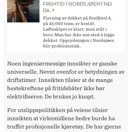
FREMTID I NORDSJØEN? NEI
I
DA.
L
Fjerning av dekket på Statfjord A,
på 45.000 tonn, er bestilt.
O
Løfteskipet er klart, men stilt i
bero: Man har ikke noe sted å legge
G
dekket. Opprydningen i Nordsjøen
blir problematisk.
D
Y
Noen ingeniørmessige innsikter er ganske
universelle. Nevnt ovenfor er betydningen av
R
driftstimer. Innsikten tilsier at de mange
T
hestekreftene på fritidsbåter ikke bør
elektrifiseres: De brukes jo knapt.
For utslippspolitikken på veiene tilsier
innsikten at virkemidlene bedre burde ha
truffet profesjonelle kjøretøy. De har gjerne