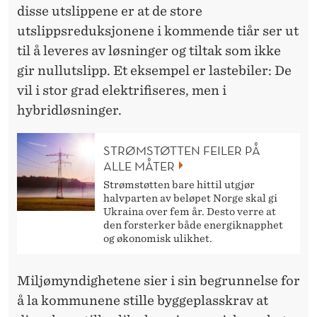
disse utslippene er at de store
utslippsreduksjonene i kommende tiår ser ut
til å leveres av løsninger og tiltak som ikke
gir nullutslipp. Et eksempel er lastebiler: De
vil i stor grad elektrifiseres, men i
hybridløsninger.
STRØMSTØTTEN FEILER PÅ
ALLE MÅTER
Strømstøtten bare hittil utgjør
halvparten av beløpet Norge skal gi
Ukraina over fem år. Desto verre at
den forsterker både energiknapphet
og økonomisk ulikhet.
Miljømyndighetene sier i sin begrunnelse for
å la kommunene stille byggeplasskrav at