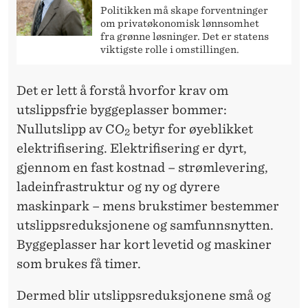
E
Politikken må skape forventninger
D
om privatøkonomisk lønnsomhet
fra grønne løsninger. Det er statens
E
viktigste rolle i omstillingen.
G
Det er lett å forstå hvorfor krav om
R
utslippsfrie byggeplasser bommer:
Ø
Nullutslipp av CO
betyr for øyeblikket
2
elektrifisering. Elektrifisering er dyrt,
N
gjennom en fast kostnad – strømlevering,
N
ladeinfrastruktur og ny og dyrere
E
maskinpark – mens brukstimer bestemmer
utslippsreduksjonene og samfunnsnytten.
K
Byggeplasser har kort levetid og maskiner
R
som brukes få timer.
A
Dermed blir utslippsreduksjonene små og