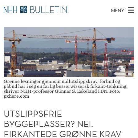
U
MENY
T
H
NO
TIL NHH.NO
S
S
O
Ø
K
Stipendiater og nye forskerprofiler
V
I
L
N
E
Disputaser
E
I
T
T
D
Ekspertutvalg
S
P
T
M
E
Om Bulletin
D
P
E
E
T
N
Grønne løsninger gjennom nullutslippskrav, forbud og
S
påbud har i seg en farlig besserwissersk firkant-tenkning,
Y
skriver NHH-professor Gunnar S. Eskeland i DN. Foto:
F
pxhere.com
R
UTSLIPPSFRIE
I
BYGGEPLASSER? NEI.
E
FIRKANTEDE GRØNNE KRAV