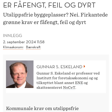
B
ER FÅFENGT, FEIL OG DYRT
Y
Utslippsfrie byggeplasser? Nei. Firkantede
G
grønne krav er fåfengt, feil og dyrt
G
INNLEGG
E
2. september 2024 11:58
Klimaøkonomi
Bærekraft
P
L
A
GUNNAR S. ESKELAND
Gunnar S. Eskeland er professor ved
S
Institutt for foretaksøkonomi og og
tilknyttet blant annet
ENE
og
S
skattesenteret
NoCeT
.
E
R
Kommunale krav om utslippsfrie