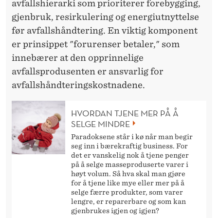
avfallshierarki som prioriterer forebygging,
gjenbruk, resirkulering og energiutnyttelse
før avfallshåndtering. En viktig komponent
er prinsippet "forurenser betaler," som
innebærer at den opprinnelige
avfallsprodusenten er ansvarlig for
avfallshåndteringskostnadene.
HVORDAN TJENE MER PÅ Å
SELGE MINDRE
Paradoksene står i kø når man begir
seg inn i bærekraftig business. For
det er vanskelig nok å tjene penger
på å selge masseproduserte varer i
høyt volum. Så hva skal man gjøre
for å tjene like mye eller mer på å
selge færre produkter, som varer
lengre, er reparerbare og som kan
gjenbrukes igjen og igjen?