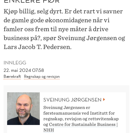
G
Kjøp billig, selg dyrt. Er det rart vi savner
G
de gamle gode økonomidagene når vi
U
famler oss frem til nye måter å drive
E
business på?, spør Sveinung Jørgensen og
N
Lars Jacob T. Pedersen.
K
INNLEGG
L
22. mai 2024 07:58
Bærekraft
Regnskap og revisjon
E
R
SVEINUNG JØRGENSEN
E
Sveinung Jørgensen er
F
førsteamanuensis ved Institutt for
regnskap, revisjon og rettsvitenskap
Ø
og
Centre for Sustainable Business |
NHH