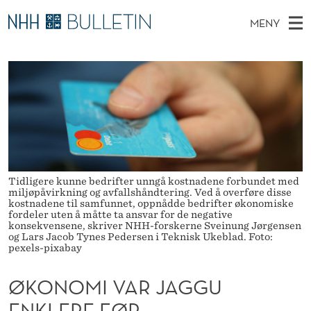
Ø
MENY
K
H
NO
TIL NHH.NO
S
O
O
Ø
K
Stipendiater og nye forskerprofiler
V
I
N
N
E
Disputaser
E
O
T
T
D
Ekspertutvalg
S
M
T
M
E
Om Bulletin
D
I
E
E
T
Tidligere kunne bedrifter unngå kostnadene forbundet med
N
V
miljøpåvirkning og avfallshåndtering. Ved å overføre disse
Y
kostnadene til samfunnet, oppnådde bedrifter økonomiske
A
fordeler uten å måtte ta ansvar for de negative
konsekvensene, skriver NHH-forskerne Sveinung Jørgensen
R
og Lars Jacob Tynes Pedersen i Teknisk Ukeblad. Foto:
pexels-pixabay
J
ØKONOMI VAR JAGGU
A
ENKLERE FØR