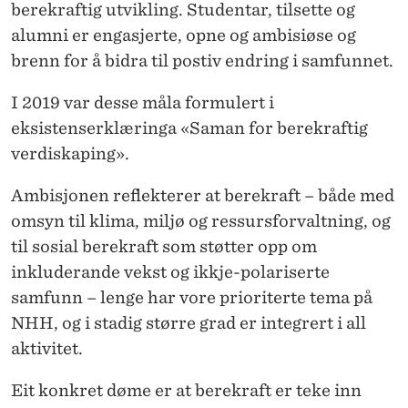
M
berekraftig utvikling. Studentar, tilsette og
alumni er engasjerte, opne og ambisiøse og
E
brenn for å bidra til postiv endring i samfunnet.
D
I 2019 var desse måla formulert i
B
eksistenserklæringa «Saman for berekraftig
E
verdiskaping».
R
Ambisjonen reflekterer at berekraft – både med
E
omsyn til klima, miljø og ressursforvaltning, og
K
til sosial berekraft som støtter opp om
inkluderande vekst og ikkje-polariserte
R
samfunn – lenge har vore prioriterte tema på
A
NHH, og i stadig større grad er integrert i all
F
aktivitet.
T
Eit konkret døme er at berekraft er teke inn