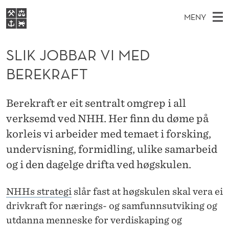
S
MENY
L
H
NO
EN
S
I
FOR STUDENTER
O
Ø
SLIK JOBBAR VI MED
K
VIDEREUTDANNING
K
I
V
BEREKRAFT
BIBLIOTEKET
N
E
E
J
T
Forsiden
T
D
S
O
Berekraft er eit sentralt omgrep i all
T
Studier
M
E
verksemd ved NHH. Her finn du døme på
B
D
E
Forskning
E
korleis vi arbeider med temaet i forsking,
T
B
N
Om NHH
undervisning, formidling, ulike samarbeid
Y
A
og i den dagelge drifta ved høgskulen.
Alumni
R
NHHs strategi
slår fast at høgskulen skal vera ei
V
drivkraft for nærings- og samfunnsutviking og
I
utdanna menneske for verdiskaping og