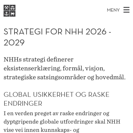
S
MENY
T
H
NO
EN
S
R
FOR STUDENTER
O
Ø
STRATEGI FOR NHH 2026 -
K
VIDEREUTDANNING
A
I
V
2029
BIBLIOTEKET
N
E
E
T
T
Forsiden
T
D
S
E
NHHs strategi definerer
T
Studier
M
E
eksistenserklæring, formål, visjon,
G
D
E
Forskning
E
strategiske satsingsområder og hovedmål.
T
I
N
Om NHH
Y
F
GLOBAL USIKKERHET OG RASKE
Alumni
ENDRINGER
O
R
I en verden preget av raske endringer og
dyptgripende globale utfordringer skal NHH
N
vise vei innen kunnskaps- og