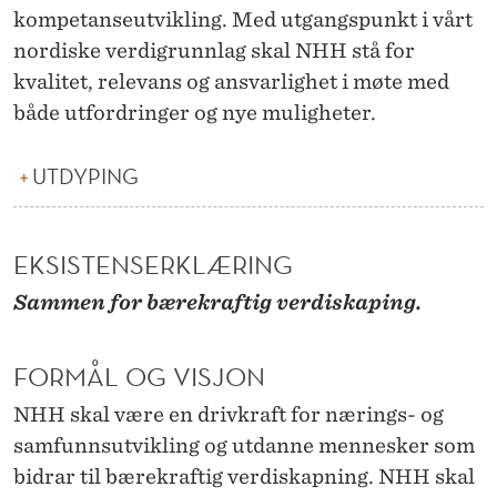
H
kompetanseutvikling. Med utgangspunkt i vårt
H
nordiske verdigrunnlag skal NHH stå for
kvalitet, relevans og ansvarlighet i møte med
2
både utfordringer og nye muligheter.
0
2
UTDYPING
6
-
EKSISTENSERKLÆRING
2
Sammen for bærekraftig verdiskaping.
0
FORMÅL OG VISJON
2
NHH skal være en drivkraft for nærings- og
9
samfunnsutvikling og utdanne mennesker som
bidrar til bærekraftig verdiskapning. NHH skal