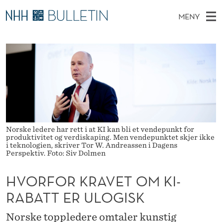
H
MENY
V
H
NO
TIL NHH.NO
S
O
O
Ø
K
Stipendiater og nye forskerprofiler
V
I
R
N
E
Disputaser
E
F
T
T
D
Ekspertutvalg
S
O
T
M
E
Om Bulletin
D
R
E
E
T
Norske ledere har rett i at KI kan bli et vendepunkt for
N
K
produktivitet og verdiskaping. Men vendepunktet skjer ikke
Y
i teknologien, skriver Tor W. Andreassen i Dagens
R
Perspektiv. Foto: Siv Dolmen
A
HVORFOR KRAVET OM KI-
V
RABATT ER ULOGISK
E
Norske toppledere omtaler kunstig