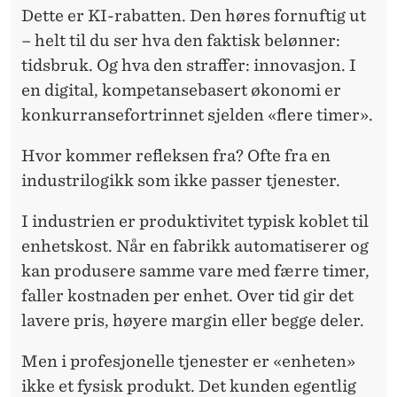
E
Dette er KI-rabatten. Den høres fornuftig ut
R
– helt til du ser hva den faktisk belønner:
tidsbruk. Og hva den straffer: innovasjon. I
U
en digital, kompetansebasert økonomi er
L
konkurransefortrinnet sjelden «flere timer».
O
Hvor kommer refleksen fra? Ofte fra en
G
industrilogikk som ikke passer tjenester.
I
I industrien er produktivitet typisk koblet til
S
enhetskost. Når en fabrikk automatiserer og
K
kan produsere samme vare med færre timer,
faller kostnaden per enhet. Over tid gir det
lavere pris, høyere margin eller begge deler.
Men i profesjonelle tjenester
er «enheten»
ikke et fysisk produkt. Det kunden egentlig