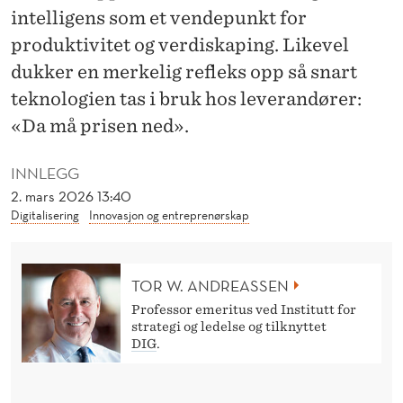
T
intelligens som et vendepunkt for
O
produktivitet og verdiskaping. Likevel
dukker en merkelig refleks opp så snart
M
teknologien tas i bruk hos leverandører:
K
«Da må prisen ned».
I
-
INNLEGG
2. mars 2026 13:40
R
Digitalisering
Innovasjon og entreprenørskap
A
B
TOR W. ANDREASSEN
A
Professor emeritus ved Institutt for
strategi og ledelse og tilknyttet
T
DIG
.
T