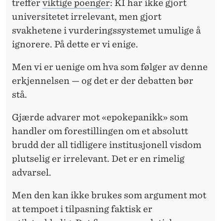
K
treffer
viktige poenger
: KI har ikke gjort
universitetet irrelevant, men gjort
K
svakhetene i vurderingssystemet umulige å
E
ignorere. På dette er vi enige.
T
Men vi er uenige om hva som følger av denne
S
erkjennelsen — og det er der debatten bør
Y
stå.
S
Gjærde advarer mot
«epokepanikk» som
T
handler om forestillingen om et absolutt
brudd der all tidligere institusjonell visdom
E
plutselig er irrelevant. Det er en rimelig
M
advarsel.
?
Men den kan ikke
brukes som argument mot
at tempoet i tilpasning faktisk er