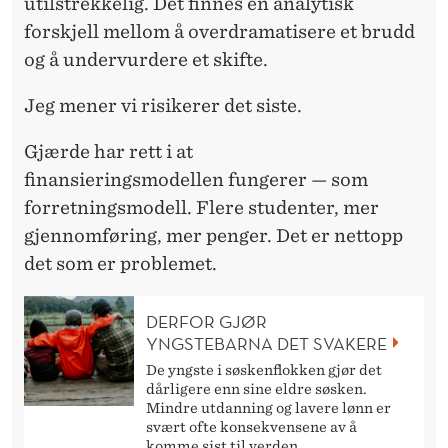
utilstrekkelig. Det finnes en analytisk
forskjell mellom å overdramatisere et brudd
og å undervurdere et skifte.
Jeg mener vi risikerer det siste.
Gjærde har rett i
at
finansieringsmodellen fungerer — som
forretningsmodell. Flere studenter, mer
gjennomføring, mer penger. Det er nettopp
det som er problemet.
DERFOR GJØR
YNGSTEBARNA DET SVAKERE
De yngste i søskenflokken gjør det
dårligere enn sine eldre søsken.
Mindre utdanning og lavere lønn er
svært ofte konsekvensene av å
komme sist til verden.