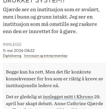
K
Gjærde ser en institusjon som er avslørt,
A
men i bunn og grunn intakt. Jeg ser en
D
institusjon som må omstille seg raskere
E
enn den er innrettet for å gjøre.
M
INNLEGG
I
11. mai 2026 08:22
A
Digitalisering
Innovasjon og entreprenørskap
E
Begge kan ha rett. Men det får konkrete
T
konsekvenser for hva som er riktig å kreve av
B
institusjonelle ledere nå.
R
Det er gledelig
at
innlegget mitt i Khrono
29.
U
april har skapt debatt. Anne Cathrine Gjærde