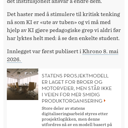
det institusjonelt ansvar å endre dem.
Det haster med å
stimulere til kritisk tenking
nå som KI er «ute av tuben» og vi må med
hjelp av KI gjøre pedagogiske grep vi aldri før
har lyktes helt med: å se den enkelte student.
Innlegget var først publisert i
Khrono 8. mai
2026.
STATENS PROSJEKTMODELL
ER LAGET FOR BROER OG
MOTORVEIER, MEN STÅR IKKE
I VEIEN FOR MER SMIDIG
PRODUKTORGANISERING
Store deler av statens
digitaliseringsarbeid styres etter
prosjektlogikken, men denne
utfordres nå av en modell basert på