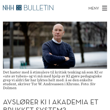
A
MENY
V
H
NO
TIL NHH.NO
S
S
O
Ø
K
Stipendiater og nye forskerprofiler
V
I
L
N
E
Disputaser
E
Ø
T
T
D
Ekspertutvalg
S
R
T
M
E
Om Bulletin
D
E
E
E
T
N
R
Y
Det haster med å stimulere til kritisk tenking nå som KI er
K
«ute av tuben» og vi må med hjelp av KI gjøre pedagogiske
grep vi aldri før har lyktes helt med: å se den enkelte
I
student, skriver Tor W. Andreassen i Khrono. Foto: Siv
Dolmen
I
AVSLØRER KI I AKADEMIA ET
A
BRUKKET SYSTEM?